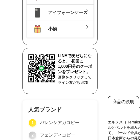
アイフォーンケース
小物
LINEで友だちにな
ると、 初回に
1,000円分のクーポ
ンをプレゼント。
画像をクリックして
ライン友だち追加
商品の説明
人気ブランド
バレンシアガコピー
エルメス（Herm
1
ルとベルトを組み
て、ゴールド金具
フェンディコピー
2
日本倉庫からの発