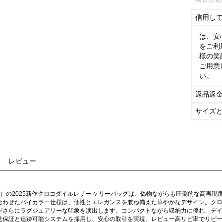
信用し
は、安
をご利
様の笑
ご用意
い。
返品返
サイズ
レビュー
ès）の2025新作クロコダイルレザー ケリーバッグは、偽物ながらも圧倒的な高
合わせたバイカラー仕様は、個性とエレガンスを兼ね備えた華やかなデザイン。ク
がさらにラグジュアリーな印象を演出します。コンパクトながら収納力に優れ、デ
送保証と追跡可能システムを採用し、安心の取引を実現。レビュー高リピ率でリピ