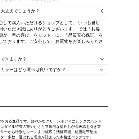
て大丈夫でしょうか？

心して購入いただけるショップとして。 いつも当店
用いただき誠にありがとうございます。 では「お客
顔が一番の喜び」をモットーに、「品質安心保証」を
しております。ご安心して、お買物をお楽しみくださ
金できますか？

とカラーはどう選べば良いですか？

再現度を誇る逸品です。鮮やかなグリーンボディにピンクのハンド
ロコダイル特有の艶やかさと立体的な型押しが高級感を引き立
イリーから特別なシーンまで幅広く活躍可能。秘密厳守配送、
ーター多数、選ばれる理由が詰まった本格派バッグです。