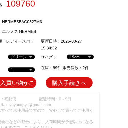
109760
格：
ERMESBAG0827M6
：
エルメス HERMES
類：
レディースバッ
更新日時：2025-08-27
15:34:32
サイズ：
在庫：99件 販売個数：2件
加入買い物かご
購入手続きへ
法：宅配便
配達時間：6～9日
ール：
yoyocopys@gmail.com
はすべて未使用品ですので、安心して買ってご使用く
。
便会社などの都合により、入荷時間が予想以上になる
ありますので、ご了承ください。