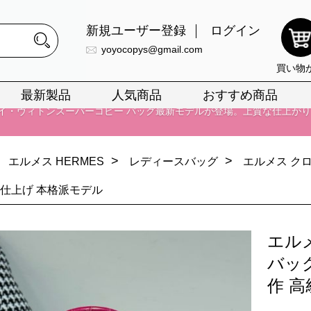
新規ユーザー登録
ログイン
yoyocopys@gmail.com
買い物
最新製品
人気商品
おすすめ商品
正銘のn級スーパーコピーのみ取扱い。最高品質の再現度を安心してお選
026春の新作続々更新中！期間中のご注文でお得な割引をご利用いただ
>
>
エルメス HERMES
レディースバッグ
エルメス ク
イ・ヴィトンスーパーコピー バッグ最新モデルが登場。上質な仕上が
級感仕上げ 本格派モデル
正銘のn級スーパーコピーのみ取扱い。最高品質の再現度を安心してお選
026春の新作続々更新中！期間中のご注文でお得な割引をご利用いただ
エル
イ・ヴィトンスーパーコピー バッグ最新モデルが登場。上質な仕上が
バッグ
作 