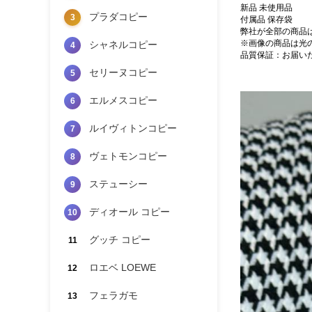
新品 未使用品
プラダコピー
3
付属品 保存袋
弊社が全部の商品
※画像の商品は光
シャネルコピー
4
品質保証：お届い
セリーヌコピー
5
エルメスコピー
6
ルイヴィトンコピー
7
ヴェトモンコピー
8
ステューシー
9
ディオール コピー
10
グッチ コピー
11
ロエベ LOEWE
12
フェラガモ
13