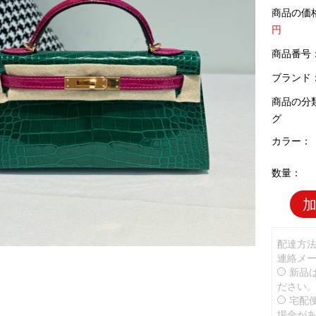
商品の価
円
商品番号：H
ブランド
商品の分
グ
カラー：
数量：
配達方
連絡メ
新品
ださい
宅配
場合が