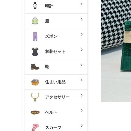
時計
服
ズボン
衣装セット
靴
住まい用品
アクセサリー
ベルト
スカーフ