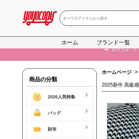
ホーム
ブランド一覧
📢
当店は正真
📢
2
>
ホームページ
📢
新作入荷！ル
商品の分類
2025新作 高
📢
当店は正真
2026人気特集
📢
2
バッグ
📢
新作入荷！ル
財布