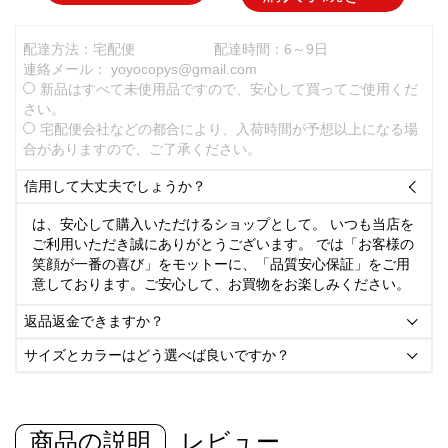
配達方法：宅配便
配達時間：6～9日
連絡メール：
yoyocopys@gmail.com
新品はすべて未使用品ですので、安心して買ってご使用くだ
さい。
宅配便会社などの都合により、入荷時間が予想以上になる場
合がありますので、ご了承ください。
信用して大丈夫でしょうか？

は、安心して購入いただけるショップとして。 いつも当店を
ご利用いただき誠にありがとうございます。 では「お客様の
笑顔が一番の喜び」をモットーに、「品質安心保証」をご用
意しております。ご安心して、お買物をお楽しみください。
返品返金できますか？

サイズとカラーはどう選べば良いですか？

商品の説明
レビュー