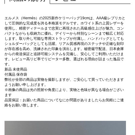
エルメス（Hermès）の2025新作ケリーバッグ19cmは、AAA級レプリカと
して圧倒的な完成度を誇る本格派モデルです。ホワイト系の上質レザーを
使用し、精密ディテールまで忠実に再現された高級感仕上げが魅力。コン
パクトながらも収納力に優れ、デイリーから特別なシーンまで幅広く対応
します。取り外し可能な専用ストラップが付属し、ハンドバッグとしても
ショルダーバッグとしても活躍。リアル質感再現のステッチや正確な刻印
が存在感を高め、洗練された印象を演出します。秘密厳守配送、日本倉庫
からの発送保証と追跡可能システムを完備し、安心してご利用いただけま
す。レビュー高リピ率でリピーター多数、選ばれる理由が詰まった逸品で
す。
新品 未使用品
付属品 保存袋
弊社が全部の商品は実物を撮影しますが、ご安心して買っていただきます
ようお願い申し上げます。
※画像の商品は光の照射や角度により、実物と色味が異なる場合がござい
ます
品質保証：お届いた商品についてなにか問題がありましたらお気軽にご連
絡をお願い致します。