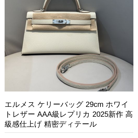
録
ー
ら
アイフォーンケ
管
せ
2026人気特集
アクセサリー
衣装セット
住まい用品
スカーフ
バッグ
ズボン
ベルト
財布
時計
小物
服
靴
ース
理
最
新
製
品
エルメス ケリーバッグ 29cm ホワイ
お
トレザー AAA級レプリカ 2025新作 高
す
す
級感仕上げ 精密ディテール
め
商