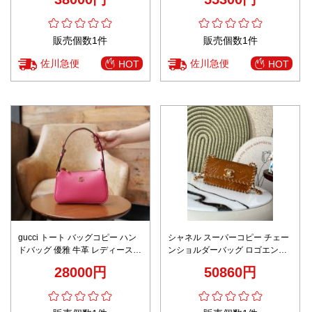
ィ AS4940 ブラック
販売個数1件
販売個数1件
佐川急便
佐川急便
HOT
HOT
gucci トート バッグコピー ハン
シャネル スーパーコピー チェー
ドバッグ 優雅 牛革 レディース
ンショルダーバッグ ロゴエンボ
739076 ミニ イタリア ローズレ
スレザー ステッチデザイン 安心
28000円
50860円
ッド
サイト