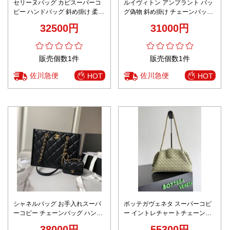
セリーヌバッグ カビスーパーコ
ルイヴィトン アンプラント バッ
ピー ハンドバッグ 斜め掛け 柔軟
グ偽物 斜め掛け チェーンバッグ
本革 レザー 113773 杏色
牛革 柔らかい 花柄 型番M46279
32500円
31000円
レディース ブラウン
販売個数1件
販売個数1件
佐川急便
佐川急便
HOT
HOT
シャネルバッグ お手入れスーパ
ボッテガヴェネタ スーパーコピ
ーコピー チェーンバッグ ハンド
ー イントレチャートチェーンバ
バッグ 大容量 トート 本革 レデ
ッグ ベージュ仕様 安心サイト
38000円
55300円