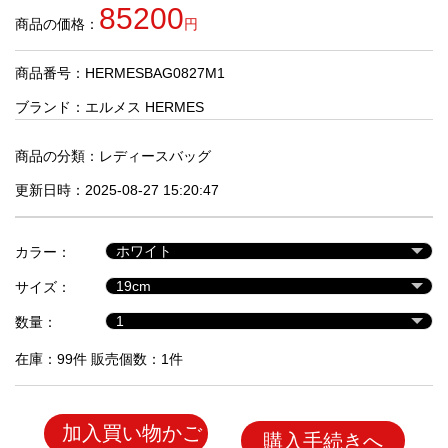
品
85200
商品の価格：
円
商品番号：HERMESBAG0827M1
人
気
ブランド：
エルメス HERMES
商
品
商品の分類：
レディースバッグ
更新日時：2025-08-27 15:20:47
セ
ー
カラー：
ル
商
サイズ：
品
数量：
在庫：99件 販売個数：1件
加入買い物かご
購入手続きへ