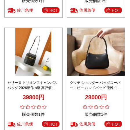
販売個数1件
販売個数1件
佐川急便
佐川急便
HOT
HOT
セリーヌ トリオンフキャンバス
グッチ ショルダー バッグスーパ
バッグ 2026新作 n級 高評価 圧
ーコピー ハンドバッグ 優雅 牛革
倒的な再現度 精密ディテール 上
レディース 739076 ミニ イタリ
39800円
28000円
質感 ノベルティ付き 安心サイト
ア ブラック
販売個数1件
販売個数1件
佐川急便
佐川急便
HOT
HOT