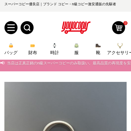
スーパーコピー優良店｜ブランド コピー・n級コピー激安通販の先駆者
0
新
バッグ
規
ロ
財布
時計
服
靴
アクセサリ
📢
当店は正真正銘のn級スーパーコピーのみ取扱い。最高品質の再現度を
ユ
グ
📢
2026春の新作続々更新中！期間中のご注文でお得な割引をご利用いただ
0
📢
ー
イ
新作入荷！ルイ・ヴィトンスーパーコピー バッグ最新モデルが登場。上
📢
当店は正真正銘のn級スーパーコピーのみ取扱い。最高品質の再現度を
ザ
ン
オ
📢
2026春の新作続々更新中！期間中のご注文でお得な割引をご利用いただ
ー
ー
お
📢
新作入荷！ルイ・ヴィトンスーパーコピー バッグ最新モデルが登場。上
yoyocopys@gmail.com
登
ダ
知