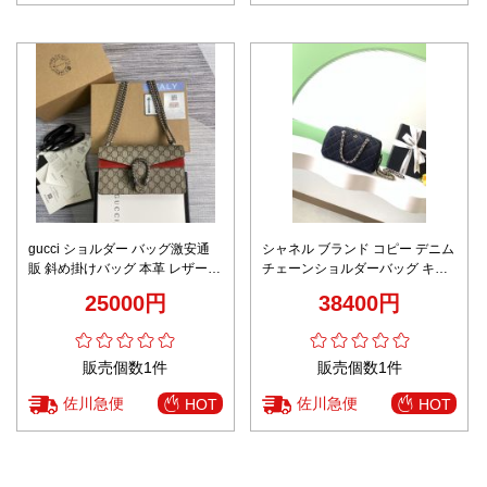
gucci ショルダー バッグ激安通
シャネル ブランド コピー デニム
販 斜め掛けバッグ 本革 レザー
チェーンショルダーバッグ キル
品質保証 499623 花柄 レッド
ティングステッチ エレガントモ
25000円
38400円
デル 新作
販売個数1件
販売個数1件
佐川急便
佐川急便
HOT
HOT