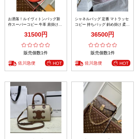
お洒落！ルイヴィトンバッグ新
シャネルバッグ 定番 マトラッセ
作スーパーコピー 牛革 肩掛けバ
コピー 持ちバッグ 斜め掛け 柔ら
ッグ 女性 優雅 M22594 月かたち
かい 牛革 シンプル 大人気 ピン
31500円
36500円
レッド
ク
販売個数1件
販売個数1件
佐川急便
佐川急便
HOT
HOT