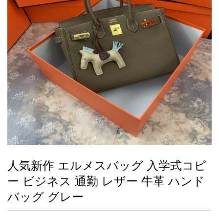
録
ー
ら
アイフォーンケ
管
せ
2026人気特集
アクセサリー
衣装セット
住まい用品
スカーフ
バッグ
ズボン
ベルト
財布
時計
小物
服
靴
ース
理
最
新
製
品
人気新作 エルメスバッグ 入学式コピ
お
ー ビジネス 通勤 レザー 牛革 ハンド
す
す
バッグ グレー
め
商