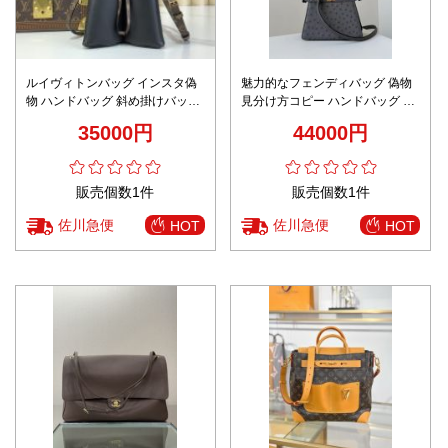
ルイヴィトンバッグ インスタ偽
魅力的なフェンディバッグ 偽物
物 ハンドバッグ 斜め掛けバッグ
見分け方コピー ハンドバッグ 斜
牛革 レザー 柔軟 M13843 ブラッ
め掛け可 レザー 本革 柔らかい
35000円
44000円
ク
防水 66801 グレイ
販売個数1件
販売個数1件
佐川急便
佐川急便
HOT
HOT