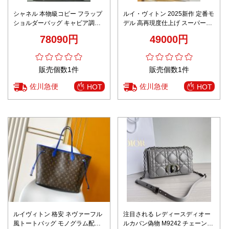
シャネル 本物級コピー フラップ
ルイ・ヴィトン 2025新作 定番モ
ショルダーバッグ キャビア調レ
デル 高再現度仕上げ スーパーコ
ザー上質仕様 安心サイト人気モ
ピー 安心サイト 高品質本革使用
78090円
49000円
デル
精密ディテール 実店舗運営 発送
保証 追跡可能 秘密厳守配送
販売個数1件
販売個数1件
佐川急便
佐川急便
HOT
HOT
ルイヴィトン 格安 ネヴァーフル
注目される レディースディオー
風トートバッグ モノグラム配色
ルカバン偽物 M9242 チェーンバ