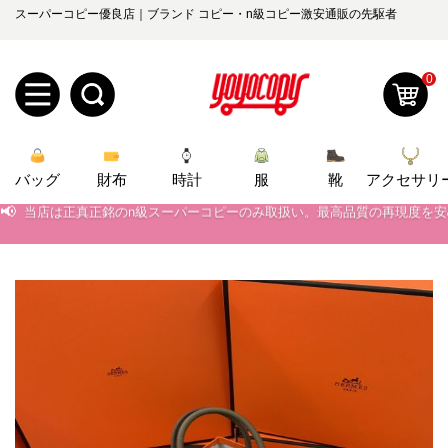
スーパーコピー優良店｜ブランド コピー・n級コピー激安通販の先駆者
0
新
バッグ
規
ロ
財布
時計
服
靴
アクセサリ
📢
当店は正真正銘のn級スーパーコピーのみ取扱い。最高品質の再現度を
📢
2026春の新作続々更新中！期間中のご注文でお得な割引をご利用いただ
ユ
グ
📢
新作入荷！ルイ・ヴィトンスーパーコピー バッグ最新モデルが登場。上
0
ー
イ
📢
当店は正真正銘のn級スーパーコピーのみ取扱い。最高品質の再現度を
ザ
ン
オ
📢
2026春の新作続々更新中！期間中のご注文でお得な割引をご利用いただ
ー
ー
お
📢
新作入荷！ルイ・ヴィトンスーパーコピー バッグ最新モデルが登場。上
yoyocopys@gmail.com
登
ダ
知