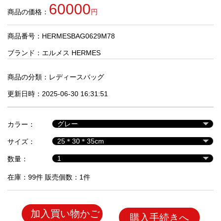
品
60000
商品の価格：
円
商品番号：HERMESBAG0629M78
人
気
ブランド：
エルメス HERMES
商
品
商品の分類：
レディースバッグ
更新日時：2025-06-30 16:31:51
セ
ー
カラー：
ル
商
サイズ：
品
数量：
在庫：99件 販売個数：1件
加入買い物かご
購入手続きへ