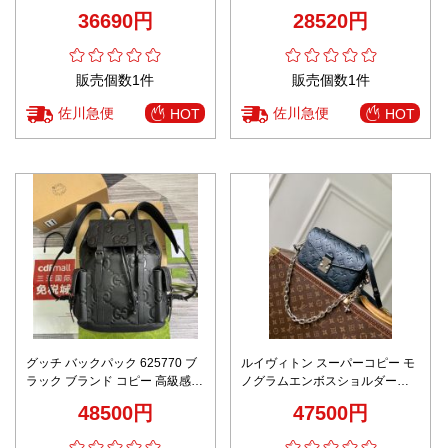
デザイン 丁寧な縫製
ッグ 高品質の素材
36690円
28520円
販売個数1件
販売個数1件
佐川急便
佐川急便
HOT
HOT
グッチ バックパック 625770 ブ
ルイヴィトン スーパーコピー モ
ラック ブランド コピー 高級感仕
ノグラムエンボスショルダーバ
上げ 長年の実績 レビュー高リピ
ッグ チェーン付き コンパクト設
48500円
47500円
率 安心サイト
計 高級感仕上げ