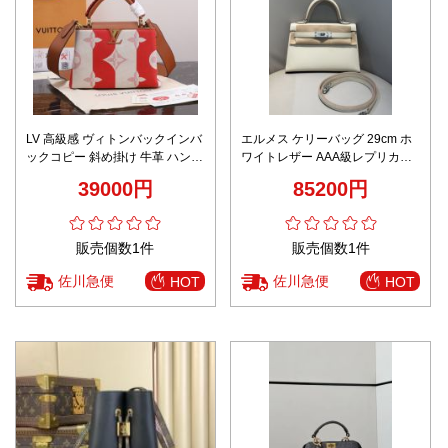
LV 高級感 ヴィトンバックインバ
エルメス ケリーバッグ 29cm ホ
ックコピー 斜め掛け 牛革 ハンド
ワイトレザー AAA級レプリカ
バッグ 優雅レディ M57651 レッ
2025新作 高級感仕上げ 精密ディ
39000円
85200円
ド
テール
販売個数1件
販売個数1件
佐川急便
佐川急便
HOT
HOT