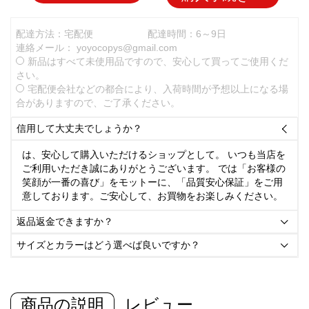
配達方法：宅配便
配達時間：6～9日
連絡メール：
yoyocopys@gmail.com
新品はすべて未使用品ですので、安心して買ってご使用くだ
さい。
宅配便会社などの都合により、入荷時間が予想以上になる場
合がありますので、ご了承ください。
信用して大丈夫でしょうか？

は、安心して購入いただけるショップとして。 いつも当店を
ご利用いただき誠にありがとうございます。 では「お客様の
笑顔が一番の喜び」をモットーに、「品質安心保証」をご用
意しております。ご安心して、お買物をお楽しみください。
返品返金できますか？

サイズとカラーはどう選べば良いですか？

商品の説明
レビュー