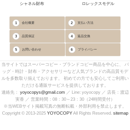
シャネル財布
ロレックスモデル
1
2
会社概要
支払い方法
3
4
品質保証
返品交換
5
6
お問い合わせ
プライバシー
当サイトではスーパーコピー・ブランドコピー商品を中心に、 バ
ッグ・時計・財布・アクセサリーなど人気ブランドの高品質モデ
ルを多数取り揃えております。 初めての方でも安心してご利用い
ただける通販サービスを提供しております。
連絡先：
yoyocopys@gmail.com
／ Line: yoyocopy ／ 店長：渡辺
実香 ／ 営業時間：08：30～23：30（24時間受付）
※当WEBサイト掲載写真の無断転載・外部利用を禁止します。
Copyright © 2013-2025
YOYOCOPY
All Rights Reserved.
sitemap