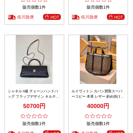
販売個数1件
販売個数1件
佐川急便
佐川急便
HOT
HOT
シャネル n級 チェーンハンドバ
ルイヴィトン カバン買取スーパ
ッグ フラップデザイン キルティ
ーコピー 本革 レザー 斜め掛け
ング仕様 高品質
ハンドバッグ トート 花柄 ブラウ
50700円
40000円
ン
販売個数1件
販売個数1件