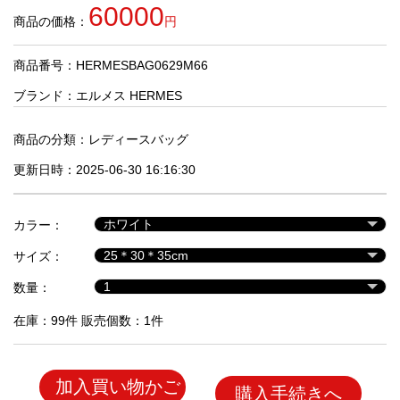
品
60000
商品の価格：
円
商品番号：HERMESBAG0629M66
人
気
ブランド：
エルメス HERMES
商
品
商品の分類：
レディースバッグ
更新日時：2025-06-30 16:16:30
セ
ー
カラー：
ル
商
サイズ：
品
数量：
在庫：99件 販売個数：1件
加入買い物かご
購入手続きへ