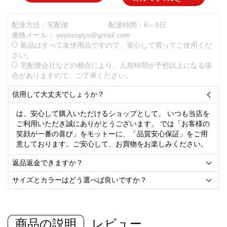
配達方法：宅配便
配達時間：6～9日
連絡メール：
yoyocopys@gmail.com
新品はすべて未使用品ですので、安心して買ってご使用くだ
さい。
宅配便会社などの都合により、入荷時間が予想以上になる場
合がありますので、ご了承ください。
信用して大丈夫でしょうか？

は、安心して購入いただけるショップとして。 いつも当店を
ご利用いただき誠にありがとうございます。 では「お客様の
笑顔が一番の喜び」をモットーに、「品質安心保証」をご用
意しております。ご安心して、お買物をお楽しみください。
返品返金できますか？

サイズとカラーはどう選べば良いですか？

商品の説明
レビュー