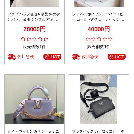
プラダ バッグ値段Ｎ級品 斜め掛
シャネル 赤バッグスーパーコピ
けバッグ 優雅 シンプル 本革 レ
ー ゴールドのチェーンバッグ 肩
ザー 実用 日常バッグ ブラック
掛け 優雅 レディース レッド
28000円
40000円
販売個数1件
販売個数1件
佐川急便
佐川急便
HOT
HOT
ルイ・ヴィトン カプシーヌミニ
プラダバッグ カビ取りコピー 本