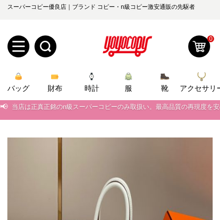
スーパーコピー優良店｜ブランド コピー・n級コピー激安通販の先駆者
0
新
バッグ
規
ロ
財布
時計
服
靴
アクセサリ
📢
当店は正真正銘のn級スーパーコピーのみ取扱い。最高品質の再現度を
ユ
グ
📢
2026春の新作続々更新中！期間中のご注文でお得な割引をご利用いただ
0
ー
イ
📢
新作入荷！ルイ・ヴィトンスーパーコピー バッグ最新モデルが登場。上
📢
当店は正真正銘のn級スーパーコピーのみ取扱い。最高品質の再現度を
ザ
ン
オ
📢
2026春の新作続々更新中！期間中のご注文でお得な割引をご利用いただ
ー
ー
お
📢
新作入荷！ルイ・ヴィトンスーパーコピー バッグ最新モデルが登場。上
yoyocopys@gmail.com
登
ダ
知