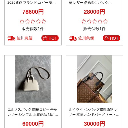
2025新作 ブランド コピー 安全
革 レザー 斜め掛けバッグ
通販 高級感仕上げ 本革使用 精密
2VH172 ブラック
78600円
28000円
ディテール 安心の日本倉庫 発送
保証
販売個数1件
販売個数1件
佐川急便
佐川急便
HOT
HOT
エルメスバッグ 関税コピー 牛革
ルイヴィトンバッグ修理偽物 レ
レザー シンプル 上質商品 斜め掛
ザー 本革 ハンドバッグ トート
けバッグ ハンドバッグ ホワイト
M12099 ナイロン 両面兼用 ブラ
60000円
30000円
ック