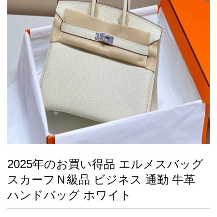
録
ー
ら
アイフォーンケ
管
せ
2026人気特集
アクセサリー
衣装セット
住まい用品
スカーフ
バッグ
ズボン
ベルト
財布
時計
小物
服
靴
ース
理
最
新
製
品
2025年のお買い得品 エルメスバッグ
お
スカーフＮ級品 ビジネス 通勤 牛革
す
す
ハンドバッグ ホワイト
め
商