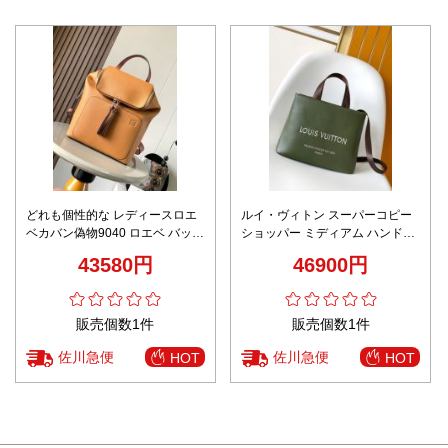
どれも個性的な レディースロエ
ルイ・ヴィトン スーパーコピー
ベカバン偽物9040 ロエベ バック
ショッパー ミディアム ハンドバ
パック
ッグ M15238
43580円
46900円
販売個数1件
販売個数1件
佐川急便
佐川急便
HOT
HOT