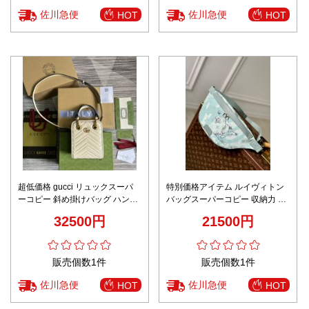
佐川急便
佐川急便
HOT
HOT
超低価格 gucci リュックスーパ
特別価格アイテム ルイヴィトン
ーコピー 斜め掛けバッグ ハンド
バッグスーパーコピー 収納力 仕
バッグ 本革 レザー 696123 ホワ
事 作業用 腰ポーチ 軽量 シンプ
32500円
21500円
イト
ル ブルー
販売個数1件
販売個数1件
佐川急便
佐川急便
HOT
HOT