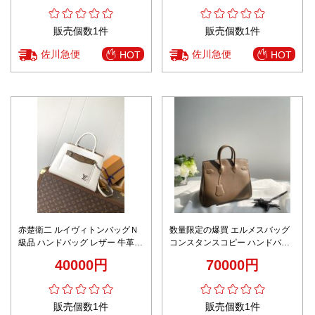
販売個数1件
販売個数1件
佐川急便
佐川急便
HOT
HOT
赤楚衛二 ルイヴィトンバッグＮ
数量限定の爆買 エルメスバッグ
級品 ハンドバッグ レザー 牛革
コンスタンスコピー ハンドバッ
斜め掛けバッグ M20520 ホワイ
グ 本革 レザー 優雅 ベージュ色
40000円
70000円
ト
販売個数1件
販売個数1件