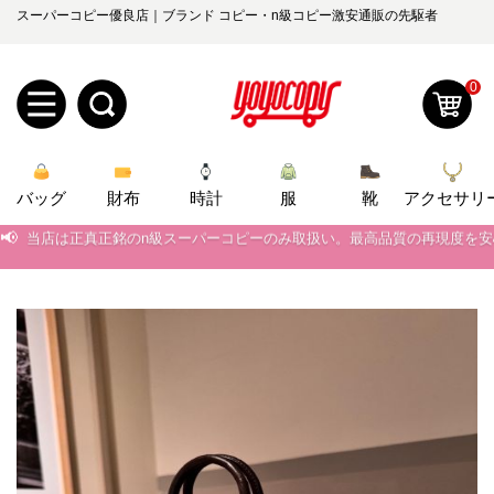
スーパーコピー優良店｜ブランド コピー・n級コピー激安通販の先駆者
0
新
バッグ
規
ロ
財布
時計
服
靴
アクセサリ
📢
当店は正真正銘のn級スーパーコピーのみ取扱い。最高品質の再現度を
ユ
グ
📢
2026春の新作続々更新中！期間中のご注文でお得な割引をご利用いただ
📢
新作入荷！ルイ・ヴィトンスーパーコピー バッグ最新モデルが登場。上
0
ー
イ
📢
当店は正真正銘のn級スーパーコピーのみ取扱い。最高品質の再現度を
ザ
ン
オ
📢
2026春の新作続々更新中！期間中のご注文でお得な割引をご利用いただ
ー
ー
お
📢
新作入荷！ルイ・ヴィトンスーパーコピー バッグ最新モデルが登場。上
yoyocopys@gmail.com
登
ダ
知