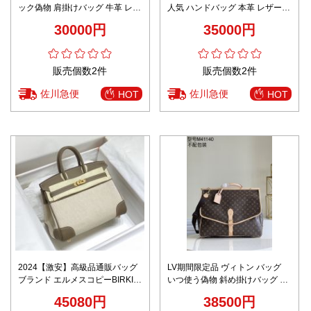
ック偽物 肩掛けバッグ 牛革 レザ
人気 ハンドバッグ 本革 レザー
ー 斜め掛け 人気商品 ブラウン
優雅 斜め掛け ブラック
30000円
35000円
販売個数2件
販売個数2件
佐川急便
佐川急便
HOT
HOT
2024【激安】高級品通販バッグ
LV期間限定品 ヴィトン バッグ
ブランド エルメスコピーBIRKIN
いつ使う偽物 斜め掛けバッグ 本
30CM 特製キャンバス
革 レザー 柔らかい M41140 ブラ
45080円
38500円
ウン