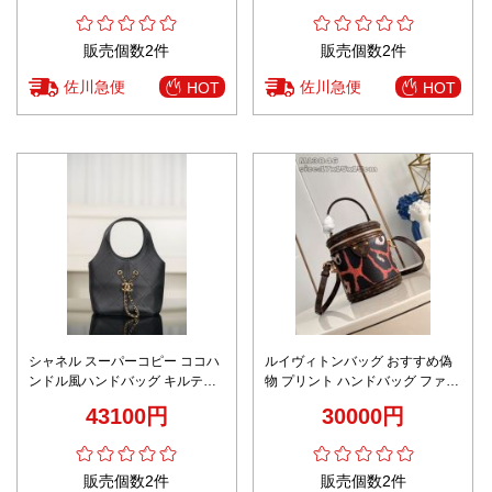
販売個数2件
販売個数2件
佐川急便
佐川急便
HOT
HOT
シャネル スーパーコピー ココハ
ルイヴィトンバッグ おすすめ偽
ンドル風ハンドバッグ キルティ
物 プリント ハンドバッグ ファッ
ングレザー 高級感仕上げ
ション感 上質 ブラウン
43100円
30000円
販売個数2件
販売個数2件