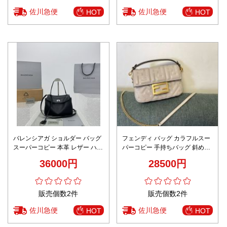
佐川急便
佐川急便
HOT
HOT
バレンシアガ ショルダー バッグ
フェンディ バッグ カラフルスー
スーパーコピー 本革 レザー ハン
パーコピー 手持ちバッグ 斜め掛
ドバッグ 大容量 92866 ブラック
け 型番0191S レザー レディース
36000円
28500円
ベージュ色
販売個数2件
販売個数2件
佐川急便
佐川急便
HOT
HOT