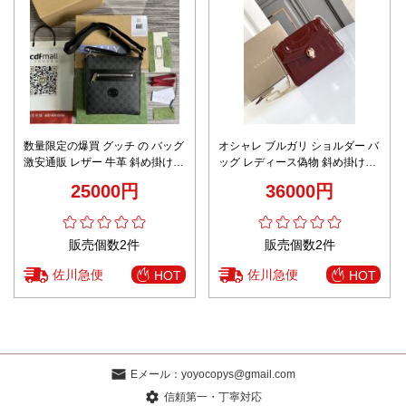
数量限定の爆買 グッチ の バッグ
オシャレ ブルガリ ショルダー バ
激安通販 レザー 牛革 斜め掛けバ
ッグ レディース偽物 斜め掛けバ
ッグ 花柄 大容量 681021 ブラッ
ッグ 牛革 チェーンバッグ レッド
25000円
36000円
ク
販売個数2件
販売個数2件
佐川急便
佐川急便
HOT
HOT
Eメール：
yoyocopys@gmail.com
信頼第一・丁寧対応