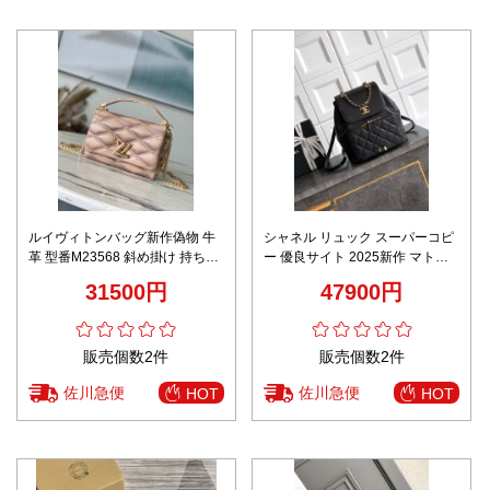
ルイヴィトンバッグ新作偽物 牛
シャネル リュック スーパーコピ
革 型番M23568 斜め掛け 持ちバ
ー 優良サイト 2025新作 マトラ
ッグ チェーンバッグ ファッショ
ッセ チェーンバックパック 高再
31500円
47900円
ン ピンク
現度 本革仕様 高級感仕上げ
販売個数2件
販売個数2件
佐川急便
佐川急便
HOT
HOT