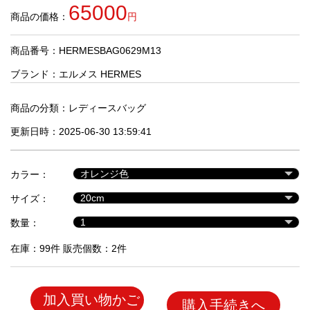
品
65000
商品の価格：
円
商品番号：HERMESBAG0629M13
人
気
ブランド：
エルメス HERMES
商
品
商品の分類：
レディースバッグ
更新日時：2025-06-30 13:59:41
セ
ー
カラー：
ル
商
サイズ：
品
数量：
在庫：99件 販売個数：2件
加入買い物かご
購入手続きへ