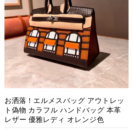
録
ー
ら
アイフォーンケ
管
せ
2026人気特集
アクセサリー
衣装セット
住まい用品
スカーフ
バッグ
ズボン
ベルト
財布
時計
小物
服
靴
ース
理
最
新
製
品
お洒落！エルメスバッグ アウトレッ
お
ト偽物 カラフル ハンドバッグ 本革
す
す
レザー 優雅レディ オレンジ色
め
商