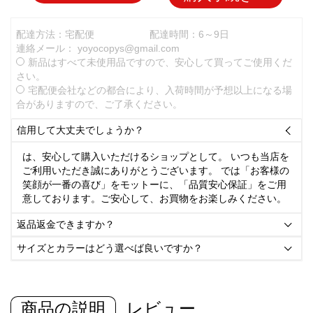
配達方法：宅配便
配達時間：6～9日
連絡メール：
yoyocopys@gmail.com
新品はすべて未使用品ですので、安心して買ってご使用くだ
さい。
宅配便会社などの都合により、入荷時間が予想以上になる場
合がありますので、ご了承ください。
信用して大丈夫でしょうか？

は、安心して購入いただけるショップとして。 いつも当店を
ご利用いただき誠にありがとうございます。 では「お客様の
笑顔が一番の喜び」をモットーに、「品質安心保証」をご用
意しております。ご安心して、お買物をお楽しみください。
返品返金できますか？

サイズとカラーはどう選べば良いですか？

商品の説明
レビュー