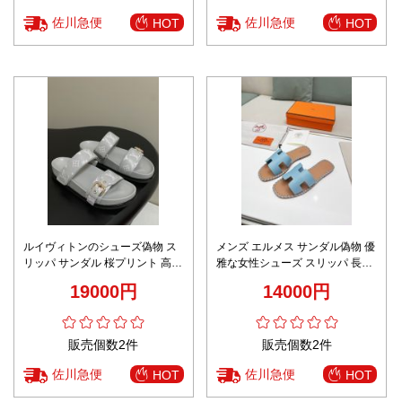
佐川急便
佐川急便
HOT
HOT
ルイヴィトンのシューズ偽物 ス
メンズ エルメス サンダル偽物 優
リッパ サンダル 桜プリント 高品
雅な女性シューズ スリッパ 長時
質 グレー
間履いても快適 レザー ブルー
19000円
14000円
販売個数2件
販売個数2件
佐川急便
佐川急便
HOT
HOT