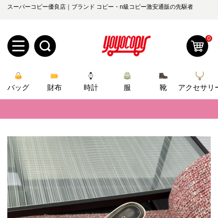
スーパーコピー優良店｜ブランド コピー・n級コピー激安通販の先駆者
0
新
バッグ
規
ロ
財布
時計
服
靴
アクセサリ
📢
当店は正真正銘のn級スーパーコピーのみ取扱い。最高品質の再現度を
ユ
グ
📢
2026春の新作続々更新中！期間中のご注文でお得な割引をご利用いただ
0
ー
イ
📢
新作入荷！ルイ・ヴィトンスーパーコピー バッグ最新モデルが登場。上
ザ
ン
📢
当店は正真正銘のn級スーパーコピーのみ取扱い。最高品質の再現度を
オ
📢
2026春の新作続々更新中！期間中のご注文でお得な割引をご利用いただ
ー
ー
お
yoyocopys@gmail.com
📢
新作入荷！ルイ・ヴィトンスーパーコピー バッグ最新モデルが登場。上
登
ダ
知