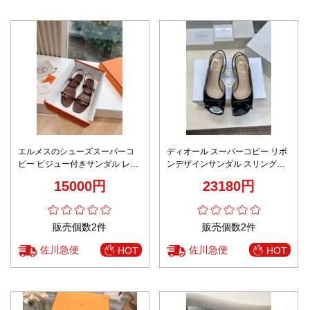
エルメスのシューズスーパーコ
ディオール スーパーコピー リボ
ピー ビジュー付きサンダル レザ
ンデザインサンダル スリングバ
ー 牛革 レディース ダイヤモンド
ックヒール 光沢レザー仕様 安心
15000円
23180円
飾り ファッション ブラウン
サイト
販売個数2件
販売個数2件
佐川急便
佐川急便
HOT
HOT