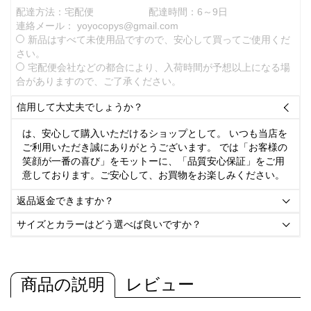
配達方法：宅配便
配達時間：6～9日
連絡メール：
yoyocopys@gmail.com
新品はすべて未使用品ですので、安心して買ってご使用くだ
さい。
宅配便会社などの都合により、入荷時間が予想以上になる場
合がありますので、ご了承ください。
信用して大丈夫でしょうか？

は、安心して購入いただけるショップとして。 いつも当店を
ご利用いただき誠にありがとうございます。 では「お客様の
笑顔が一番の喜び」をモットーに、「品質安心保証」をご用
意しております。ご安心して、お買物をお楽しみください。
返品返金できますか？

サイズとカラーはどう選べば良いですか？

商品の説明
レビュー