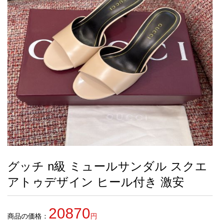
録
ー
ら
アイフォーンケ
管
せ
2026人気特集
アクセサリー
衣装セット
住まい用品
スカーフ
バッグ
ズボン
ベルト
財布
時計
小物
服
靴
ース
理
最
新
製
品
グッチ n級 ミュールサンダル スクエ
お
アトゥデザイン ヒール付き 激安
す
す
め
20870
商
商品の価格：
円