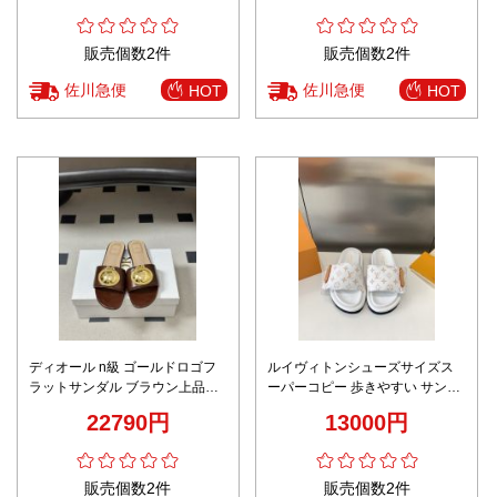
販売個数2件
販売個数2件
佐川急便
佐川急便
HOT
HOT
ディオール n級 ゴールドロゴフ
ルイヴィトンシューズサイズス
ラットサンダル ブラウン上品仕
ーパーコピー 歩きやすい サンダ
様 リピーター多数
ル スリッパ 男女兼用 おしゃれ
22790円
13000円
ホワイト
販売個数2件
販売個数2件