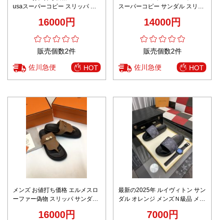
usaスーパーコピー スリッパ サ
スーパーコピー サンダル スリッ
ンダル 牛革 「人」の形 男女兼用
パ 厚底 シンプル 男女兼用 歩き
16000円
14000円
ブラック
やすい ホワイト
販売個数2件
販売個数2件
佐川急便
佐川急便
HOT
HOT
メンズ お値打ち価格 エルメスロ
最新の2025年 ルイヴィトン サン
ーファー偽物 スリッパ サンダル
ダル オレンジ メンズＮ級品 メン
牛革 「人」の形 男女兼用 ブラウ
ズ ゆったり スリッパ 夏のシュー
16000円
7000円
ン
ズ ブラック