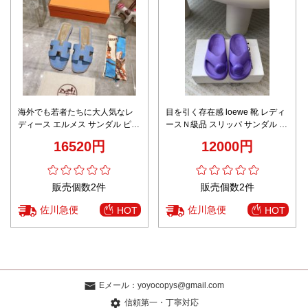
海外でも若者たちに大人気なレ
目を引く存在感 loewe 靴 レディ
ディース エルメス サンダル ピコ
ースＮ級品 スリッパ サンダル ゴ
タンコピーアッパーは牛革 イタ
ム素材「人」の字形 柔らかい フ
16520円
12000円
リア製の牛革ソール
ワフワ ビーチ パープル
販売個数2件
販売個数2件
佐川急便
佐川急便
HOT
HOT
Eメール：
yoyocopys@gmail.com
信頼第一・丁寧対応