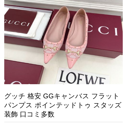
録
ー
ら
アイフォーンケ
管
せ
2026人気特集
アクセサリー
衣装セット
住まい用品
スカーフ
バッグ
ズボン
ベルト
財布
時計
小物
服
靴
ース
理
最
新
製
品
グッチ 格安 GGキャンバス フラット
お
パンプス ポインテッドトゥ スタッズ
す
す
装飾 口コミ多数
め
商