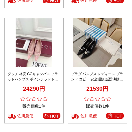
佐川急便
佐川急便
HOT
HOT
グッチ 格安 GGキャンバス フラ
プラダ パンプス レディース ブラ
ットパンプス ポインテッドトゥ
ンド コピー 安全通販 話題沸騰
スタッズ装飾 口コミ多数
リピーター多数 ブラック リボン
24290円
21530円
付き ポインテッドトゥ
販売個数1件
販売個数1件
佐川急便
佐川急便
HOT
HOT