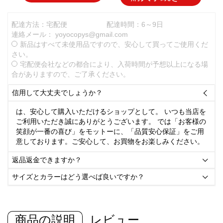
配達方法：宅配便
配達時間：6～9日
連絡メール：
yoyocopys@gmail.com
新品はすべて未使用品ですので、安心して買ってご使用くだ
さい。
宅配便会社などの都合により、入荷時間が予想以上になる場
合がありますので、ご了承ください。
信用して大丈夫でしょうか？

は、安心して購入いただけるショップとして。 いつも当店を
ご利用いただき誠にありがとうございます。 では「お客様の
笑顔が一番の喜び」をモットーに、「品質安心保証」をご用
意しております。ご安心して、お買物をお楽しみください。
返品返金できますか？

サイズとカラーはどう選べば良いですか？

商品の説明
レビュー