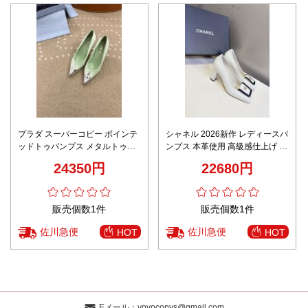
プラダ スーパーコピー ポインテ
シャネル 2026新作 レディースパ
ッドトゥパンプス メタルトゥ切
ンプス 本革使用 高級感仕上げ 金
替 パステルカラー モードデザイ
具ロゴデザイン 精密ディテール
24350円
22680円
ン 本格派モデル
安心サイト ブランド コピー エレ
ガントヒール
販売個数1件
販売個数1件
佐川急便
佐川急便
HOT
HOT
Eメール：
yoyocopys@gmail.com