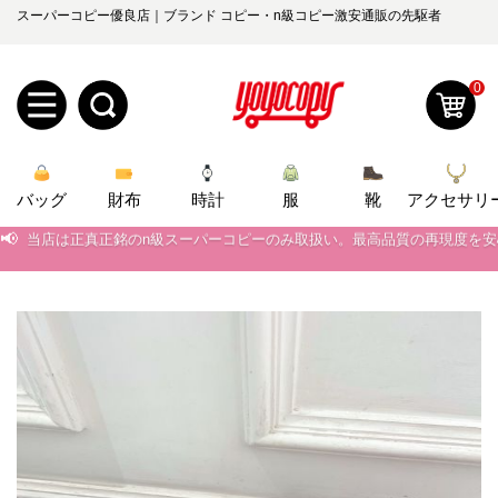
スーパーコピー優良店｜ブランド コピー・n級コピー激安通販の先駆者
0
新
バッグ
規
ロ
財布
時計
服
靴
アクセサリ
📢
当店は正真正銘のn級スーパーコピーのみ取扱い。最高品質の再現度を
ユ
グ
📢
2026春の新作続々更新中！期間中のご注文でお得な割引をご利用いただ
📢
新作入荷！ルイ・ヴィトンスーパーコピー バッグ最新モデルが登場。上
0
ー
イ
📢
当店は正真正銘のn級スーパーコピーのみ取扱い。最高品質の再現度を
ザ
ン
オ
📢
2026春の新作続々更新中！期間中のご注文でお得な割引をご利用いただ
ー
ー
お
📢
新作入荷！ルイ・ヴィトンスーパーコピー バッグ最新モデルが登場。上
yoyocopys@gmail.com
登
ダ
知