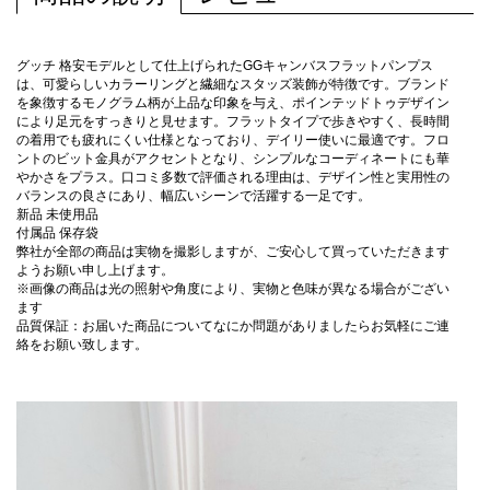
グッチ 格安モデルとして仕上げられたGGキャンバスフラットパンプス
は、可愛らしいカラーリングと繊細なスタッズ装飾が特徴です。ブランド
を象徴するモノグラム柄が上品な印象を与え、ポインテッドトゥデザイン
により足元をすっきりと見せます。フラットタイプで歩きやすく、長時間
の着用でも疲れにくい仕様となっており、デイリー使いに最適です。フロ
ントのビット金具がアクセントとなり、シンプルなコーディネートにも華
やかさをプラス。口コミ多数で評価される理由は、デザイン性と実用性の
バランスの良さにあり、幅広いシーンで活躍する一足です。
新品 未使用品
付属品 保存袋
弊社が全部の商品は実物を撮影しますが、ご安心して買っていただきます
ようお願い申し上げます。
※画像の商品は光の照射や角度により、実物と色味が異なる場合がござい
ます
品質保証：お届いた商品についてなにか問題がありましたらお気軽にご連
絡をお願い致します。