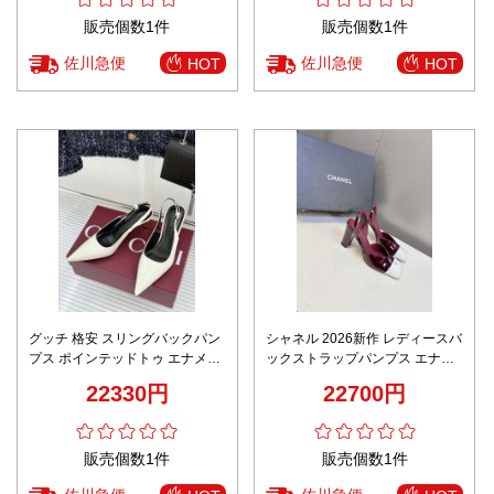
販売個数1件
販売個数1件
佐川急便
佐川急便
HOT
HOT
グッチ 格安 スリングバックパン
シャネル 2026新作 レディースバ
プス ポインテッドトゥ エナメル
ックストラップパンプス エナメ
仕上げ 高評価
ルデザイン 高級感仕上げ 精密デ
22330円
22700円
ィテール 安心サイト スーパーコ
ピー エレガントヒール
販売個数1件
販売個数1件