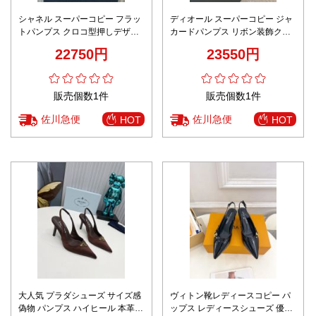
シャネル スーパーコピー フラッ
ディオール スーパーコピー ジャ
トパンプス クロコ型押しデザイ
カードパンプス リボン装飾クラ
ン バイカラー仕上げ 精密ディテ
シック 上質感
22750円
23550円
ール
販売個数1件
販売個数1件
佐川急便
佐川急便
HOT
HOT
大人気 プラダシューズ サイズ感
ヴィトン靴レディースコピー パ
偽物 パンプス ハイヒール 本革 8
ップス レディースシューズ 優雅