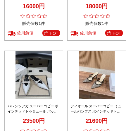
㎝ヒール 海外セレブが愛用する
ファッション 5.5㎝ヒール ブラ
16000円
18000円
優雅 高品質 ブラウン
ック
販売個数1件
販売個数1件
佐川急便
佐川急便
HOT
HOT
バレンシアガ スーパーコピー ポ
ディオール スーパーコピー ミュ
インテッドトゥミュール バック
ールパンプス ポインテッドトゥ
ルデザイン エレガント仕上げ 定
チュール刺繍デザイン 満足度高
23500円
21600円
番
い