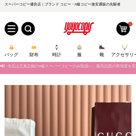
スーパーコピー優良店｜ブランド コピー・n級コピー激安通販の先駆者
0
新
バッグ
規
ロ
財布
時計
服
靴
アクセサリ
📢
当店は正真正銘のn級スーパーコピーのみ取扱い。最高品質の再現度を
ユ
グ
📢
2026春の新作続々更新中！期間中のご注文でお得な割引をご利用いただ
0
ー
イ
📢
新作入荷！ルイ・ヴィトンスーパーコピー バッグ最新モデルが登場。上
📢
当店は正真正銘のn級スーパーコピーのみ取扱い。最高品質の再現度を
ザ
ン
オ
📢
2026春の新作続々更新中！期間中のご注文でお得な割引をご利用いただ
ー
ー
お
yoyocopys@gmail.com
📢
新作入荷！ルイ・ヴィトンスーパーコピー バッグ最新モデルが登場。上
登
ダ
知