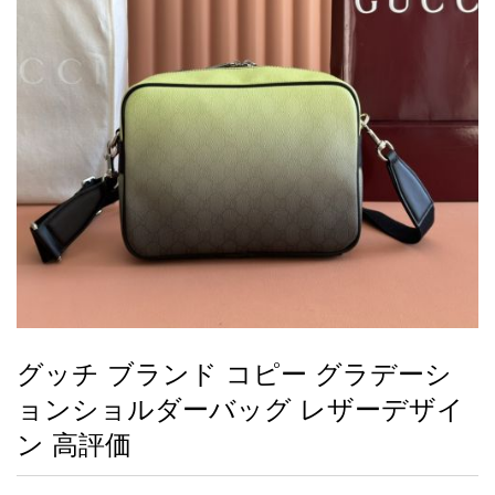
録
ー
ら
アイフォーンケ
管
せ
2026人気特集
アクセサリー
衣装セット
住まい用品
スカーフ
バッグ
ズボン
ベルト
財布
時計
小物
服
靴
ース
理
最
新
製
品
グッチ ブランド コピー グラデーシ
お
ョンショルダーバッグ レザーデザイ
す
す
ン 高評価
め
商