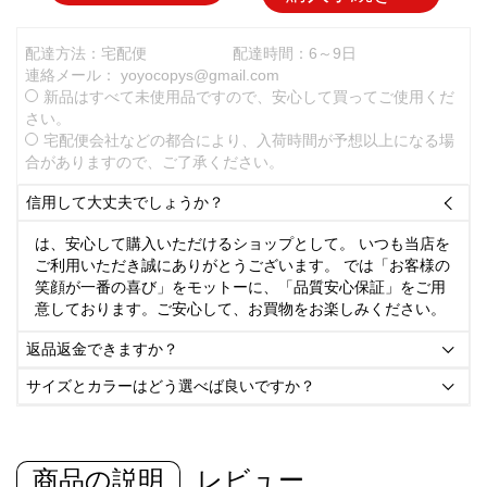
配達方法：宅配便
配達時間：6～9日
連絡メール：
yoyocopys@gmail.com
新品はすべて未使用品ですので、安心して買ってご使用くだ
さい。
宅配便会社などの都合により、入荷時間が予想以上になる場
合がありますので、ご了承ください。
信用して大丈夫でしょうか？

は、安心して購入いただけるショップとして。 いつも当店を
ご利用いただき誠にありがとうございます。 では「お客様の
笑顔が一番の喜び」をモットーに、「品質安心保証」をご用
意しております。ご安心して、お買物をお楽しみください。
返品返金できますか？

サイズとカラーはどう選べば良いですか？

商品の説明
レビュー