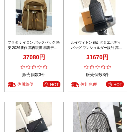
プラダ ナイロン バックパック 格
ルイヴィトン n級 ダミエボディ
安 2026新作 高再現度 精密ディ
バッグ ワンショルダー設計 高品
テール 本革使用 安心サイト 発送
質
37080円
31670円
保証
販売個数3件
販売個数3件
佐川急便
佐川急便
HOT
HOT