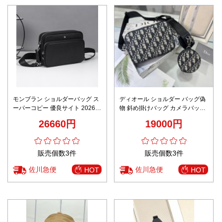
モンブラン ショルダーバッグ ス
ディオール ショルダー バッグ偽
ーパーコピー 優良サイト 2026新
物 斜め掛けバッグ カメラバッグ
作 定番モデル 高再現度 正確な刻
斜め掛け ファッション 型番
26660円
19000円
印 精密ディテール 高級感仕上げ
D9908メンズ 花柄 ブラック
安心サイト
販売個数3件
販売個数3件
佐川急便
佐川急便
HOT
HOT