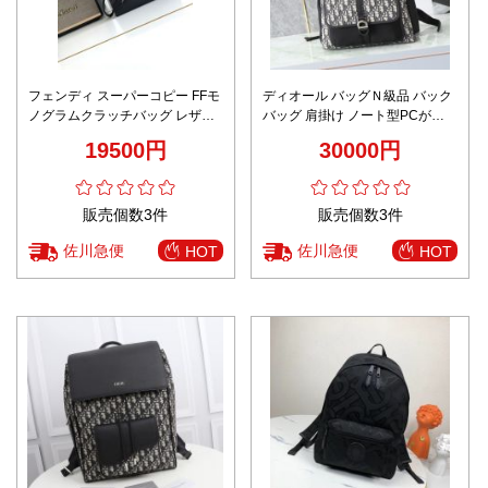
フェンディ スーパーコピー FFモ
ディオール バッグＮ級品 バック
ノグラムクラッチバッグ レザー
バッグ 肩掛け ノート型PCが収
ジップデザイン 高再現度
納できる プリント メンズ ブラッ
19500円
30000円
ク
販売個数3件
販売個数3件
佐川急便
佐川急便
HOT
HOT