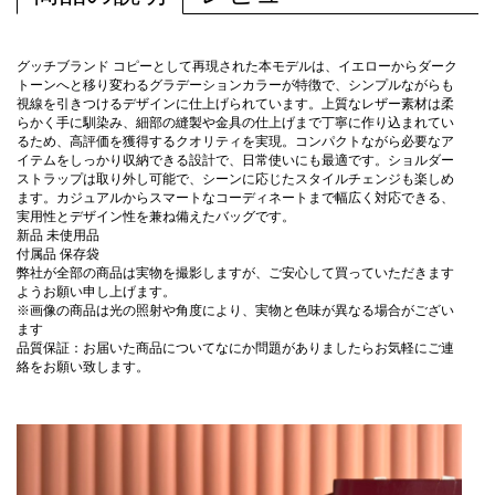
グッチブランド コピーとして再現された本モデルは、イエローからダーク
トーンへと移り変わるグラデーションカラーが特徴で、シンプルながらも
視線を引きつけるデザインに仕上げられています。上質なレザー素材は柔
らかく手に馴染み、細部の縫製や金具の仕上げまで丁寧に作り込まれてい
るため、高評価を獲得するクオリティを実現。コンパクトながら必要なア
イテムをしっかり収納できる設計で、日常使いにも最適です。ショルダー
ストラップは取り外し可能で、シーンに応じたスタイルチェンジも楽しめ
ます。カジュアルからスマートなコーディネートまで幅広く対応できる、
実用性とデザイン性を兼ね備えたバッグです。
新品 未使用品
付属品 保存袋
弊社が全部の商品は実物を撮影しますが、ご安心して買っていただきます
ようお願い申し上げます。
※画像の商品は光の照射や角度により、実物と色味が異なる場合がござい
ます
品質保証：お届いた商品についてなにか問題がありましたらお気軽にご連
絡をお願い致します。