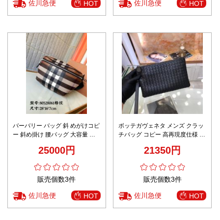
佐川急便
佐川急便
HOT
HOT
バーバリー バッグ 斜 めがけコピ
ボッテガヴェネタ メンズ クラッ
ー 斜め掛け 腰バッグ 大容量 縞
チバッグ コピー 高再現度仕様 即
模様 シンプル 男女兼用 ブラウン
納対応 職人技術再現 上質レザー
25000円
21350円
使用 高級感漂う仕上げ
販売個数3件
販売個数3件
佐川急便
佐川急便
HOT
HOT