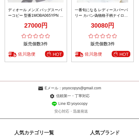
ディオール メンズ バッグスーパ
一番旬になる レディースバーバ
ーコピー 型番1MOBA065YPN 牛
リー カバン偽物格子柄ナイロン
革 通学 バックバッグ 肩掛け 花
バックパック
27000円
30080円
柄メンズ ホワイト
販売個数3件
販売個数3件
佐川急便
佐川急便
HOT
HOT
Eメール：
yoyocopys@gmail.com
信頼第一・丁寧対応
Line ID:yoyocopy
安心対応・迅速発送
人気カテゴリ一覧
人気ブランド