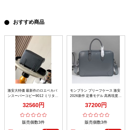
おすすめ商品
激安大特価 最新作のロエベカバ
モンブラン ブリーフケース 激安
ンスーパーコピー9012 ミリタリ
2026新作 定番モデル 高再現度
ーメッセンジャー シリーズ
正確な刻印 上質感仕上げ 高級感
32560円
37200円
演出 安心サイト 追跡可能
販売個数3件
販売個数3件