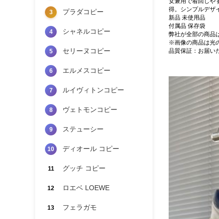
女兼用で着回しや
得。シンプルデザ
プラダコピー
3
新品 未使用品
付属品 保存袋
シャネルコピー
4
弊社が全部の商品
※画像の商品は光
セリーヌコピー
品質保証：お届い
5
エルメスコピー
6
ルイヴィトンコピー
7
ヴェトモンコピー
8
ステューシー
9
ディオール コピー
10
グッチ コピー
11
ロエベ LOEWE
12
フェラガモ
13