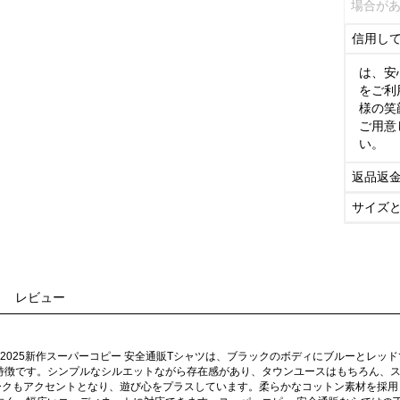
場合が
信用し
は、安
をご利
様の笑
ご用意
い。
返品返
サイズ
レビュー
）の2025新作スーパーコピー 安全通販Tシャツは、ブラックのボディにブルーとレッ
特徴です。シンプルなシルエットながら存在感があり、タウンユースはもちろん、
ークもアクセントとなり、遊び心をプラスしています。柔らかなコットン素材を採用