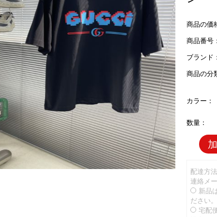
商品の価
商品番号：G
ブランド
商品の分
カラー：
数量：
配達方
連絡メ
新品
ださい
宅配