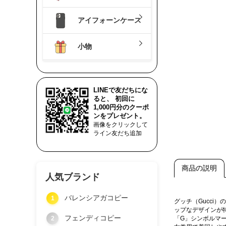
アイフォーンケース
小物
LINEで友だちにな
ると、 初回に
1,000円分のクーポ
ンをプレゼント。
画像をクリックして
ライン友だち追加
商品の説明
人気ブランド
バレンシアガコピー
1
グッチ（Gucci
ップなデザインが
フェンディコピー
2
「G」シンボルマ