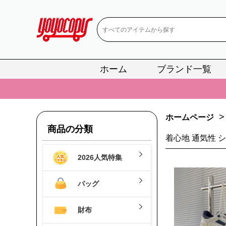
ホーム
ブランド一覧
📢
当店は正真
📢
2
>
ホームページ
📢
新作入荷！ル
商品の分類
着心地 通気性 
📢
当店は正真
2026人気特集
📢
2
📢
新作入荷！ル
バッグ
財布