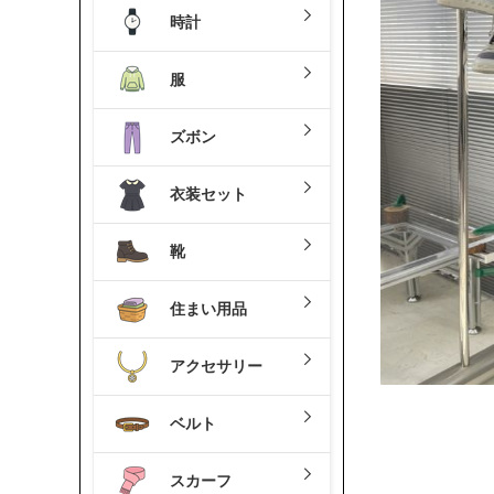
時計
服
ズボン
衣装セット
靴
住まい用品
アクセサリー
ベルト
スカーフ