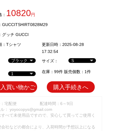
10820
格：
円
UCCITSHIRT0828M29
：
グッチ GUCCI
類：
Tシャツ
更新日時：2025-08-28
17:32:54
サイズ：
在庫：99件 販売個数：1件
加入買い物かご
購入手続きへ
法：宅配便
配達時間：6～9日
ール：
yoyocopys@gmail.com
はすべて未使用品ですので、安心して買ってご使用く
。
便会社などの都合により、入荷時間が予想以上になる