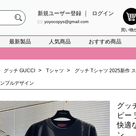
新規ユーザー登録
ログイン
yoyocopys@gmail.com
買い物
最新製品
人気商品
おすすめ商品
正銘のn級スーパーコピーのみ取扱い。最高品質の再現度を安心してお選
026春の新作続々更新中！期間中のご注文でお得な割引をご利用いただ
>
>
グッチ GUCCI
Tシャツ
グッチ Tシャツ 2025新作
イ・ヴィトンスーパーコピー バッグ最新モデルが登場。上質な仕上が
シンプルデザイン
正銘のn級スーパーコピーのみ取扱い。最高品質の再現度を安心してお選
026春の新作続々更新中！期間中のご注文でお得な割引をご利用いただ
グッチ
イ・ヴィトンスーパーコピー バッグ最新モデルが登場。上質な仕上が
ピー 
快適
ン