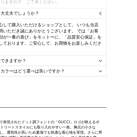
ありますので、ご了承ください。
て大丈夫でしょうか？

心して購入いただけるショップとして。 いつも当店
用いただき誠にありがとうございます。 では「お客
顔が一番の喜び」をモットーに、「品質安心保証」を
しております。ご安心して、お買物をお楽しみくださ
金できますか？

とカラーはどう選べば良いですか？

ドで表現されたドット調フォントの「GUCCI」ロゴが映えるポ
ストリートスタイルにも取り入れやすい一枚。胸元の小さな
し、通気性が高いため夏場でも快適な着心地を実現。さらに男