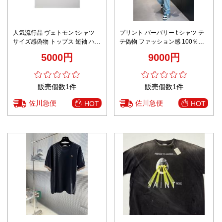
人気流行品 ヴェトモン tシャツ
プリント バーバリー t シャツ テ
サイズ感偽物 トップス 短袖 ハー
テ偽物 ファッション感 100％綿
トプリント 純綿 夏服 シンプル
ゆったり トップス 短袖 ブラック
5000円
9000円
ホワイト
販売個数1件
販売個数1件
佐川急便
佐川急便
HOT
HOT