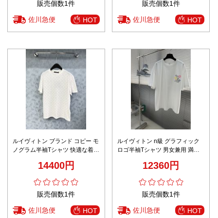
販売個数1件
販売個数1件
佐川急便
佐川急便
HOT
HOT
ルイヴィトン ブランド コピー モ
ルイヴィトン n級 グラフィック
ノグラム半袖Tシャツ 快適な着心
ロゴ半袖Tシャツ 男女兼用 満足
地 新作 夏服
度高い
14400円
12360円
販売個数1件
販売個数1件
佐川急便
佐川急便
HOT
HOT