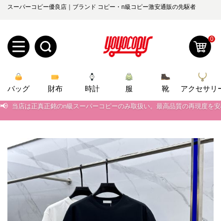
スーパーコピー優良店｜ブランド コピー・n級コピー激安通販の先駆者
0
新
バッグ
規
ロ
財布
時計
服
靴
アクセサリ
📢
当店は正真正銘のn級スーパーコピーのみ取扱い。最高品質の再現度を
ユ
グ
📢
2026春の新作続々更新中！期間中のご注文でお得な割引をご利用いただ
0
📢
ー
イ
新作入荷！ルイ・ヴィトンスーパーコピー バッグ最新モデルが登場。上
📢
当店は正真正銘のn級スーパーコピーのみ取扱い。最高品質の再現度を
ザ
ン
オ
📢
2026春の新作続々更新中！期間中のご注文でお得な割引をご利用いただ
ー
ー
お
📢
新作入荷！ルイ・ヴィトンスーパーコピー バッグ最新モデルが登場。上
yoyocopys@gmail.com
登
ダ
知