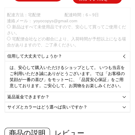
配達方法：宅配便
配達時間：6～9日
連絡メール：
yoyocopys@gmail.com
新品はすべて未使用品ですので、安心して買ってご使用くだ
さい。
宅配便会社などの都合により、入荷時間が予想以上になる場
合がありますので、ご了承ください。
信用して大丈夫でしょうか？

は、安心して購入いただけるショップとして。 いつも当店を
ご利用いただき誠にありがとうございます。 では「お客様の
笑顔が一番の喜び」をモットーに、「品質安心保証」をご用
意しております。ご安心して、お買物をお楽しみください。
返品返金できますか？

サイズとカラーはどう選べば良いですか？

商品の説明
レビュー