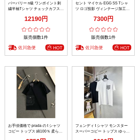
バーバリー n級 ワンポイント刺
セント マイケル EGG SS Tシャ
繍半袖Tシャツ チェックカフスデ
ツ ロゴ投影 ヴィンテージ加工
ザイン 実店舗運営
2025新作 ブランドコピー 激安通
12190円
7300円
販 高再現度 レビュー高リピ率
販売個数1件
販売個数1件
佐川急便
佐川急便
HOT
HOT
お手頃価格で prada の t シャツ
フェンディ t シャツ モンスター
コピー トップス 綿100％ 柔らか
スーパーコピー トップス ゆった
い 短袖 ファッション ブラック
り 短袖 純綿 ホワイト