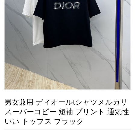
録
ー
ら
アイフォーンケ
管
せ
2026人気特集
アクセサリー
衣装セット
住まい用品
スカーフ
バッグ
ズボン
ベルト
財布
時計
小物
服
靴
ース
理
最
新
製
品
男女兼用 ディオールtシャツメルカリ
お
スーパーコピー 短袖 プリント 通気性
す
す
いい トップス ブラック
め
商