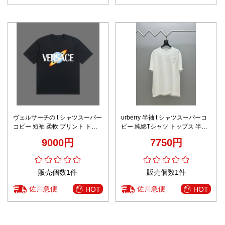
ヴェルサーチの t シャツスーパー
urberry 半袖 t シャツスーパーコ
コピー 短袖 柔軟 プリント トッ
ピー 純綿Tシャツ トップス 半袖
プス 綿 ゆったり 男女兼用 ブラ
シンプル ホワイト
9000円
7750円
ック
販売個数1件
販売個数1件
佐川急便
佐川急便
HOT
HOT