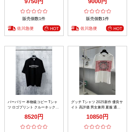
9750円
9000円
販売個数1件
販売個数1件
佐川急便
佐川急便
HOT
HOT
バーバリー 本物級コピー Tシャ
グッチ Tシャツ 2025新作 優良サ
ツ ロゴプリント クルーネックデ
イト 高評価 男女兼用 夏服 通気
ザイン シンプルデザイン
性抜群 快適な着心地 シンプルデ
8520円
10850円
ザイン