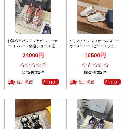
お勧め品 バレンシアガ スニーカ
クリスチャン ディオール スニー
ー コンバース偽物 シューズ 運動
カースーパーコピー b30シュー
ランニング 通気性いい レッド
ズ 運動 ランニング カジュアル
24000円
16500円
登山 カップル ベージュ
販売個数2件
販売個数2件
佐川急便
佐川急便
HOT
HOT