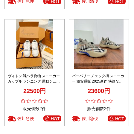
佐川急便
佐川急便
HOT
HOT
ヴィトン 靴ベラ偽物 スニーカー
バーバリー チェック柄 スニーカ
カップル ランニング 運動シュー
ー 激安通販 2025新作 快適な着
ズ 歩きやすい ホワイト
心地 高再現度モデル
22500円
23600円
販売個数2件
販売個数2件
佐川急便
佐川急便
HOT
HOT