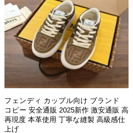
録
ー
ら
アイフォーンケ
管
せ
2026人気特集
アクセサリー
衣装セット
住まい用品
スカーフ
バッグ
ズボン
ベルト
財布
時計
小物
服
靴
ース
理
最
新
製
品
フェンディ カップル向け ブランド
お
コピー 安全通販 2025新作 激安通販 高
す
す
再現度 本革使用 丁寧な縫製 高級感仕
め
上げ
商