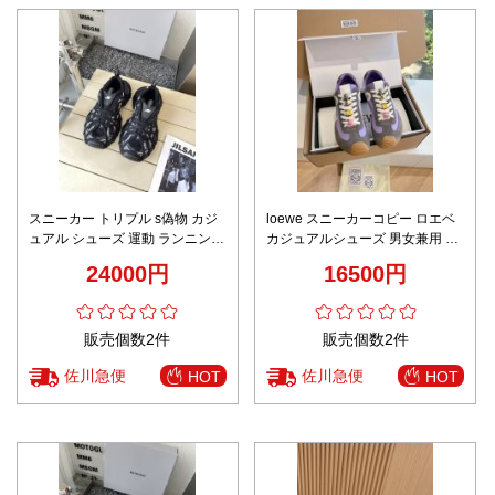
スニーカー トリプル s偽物 カジ
loewe スニーカーコピー ロエベ
ュアル シューズ 運動 ランニング
カジュアルシューズ 男女兼用 ラ
男女兼用 通気性いい ブラック
ンニング 運動 パープル
24000円
16500円
販売個数2件
販売個数2件
佐川急便
佐川急便
HOT
HOT