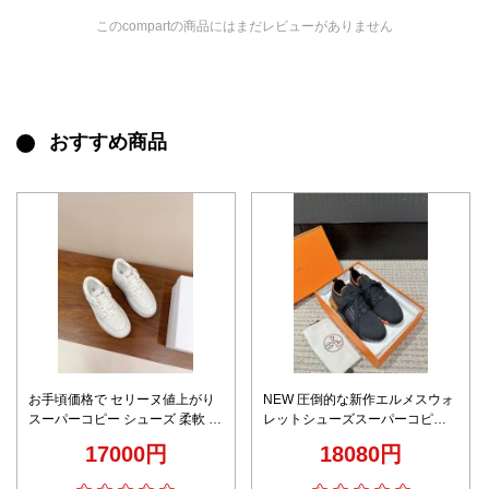
このcompartの商品にはまだレビューがありません
おすすめ商品
お手頃価格で セリーヌ値上がり
NEW 圧倒的な新作エルメスウォ
スーパーコピー シューズ 柔軟 軽
レットシューズスーパーコピー
量 ランニング スニーカー ファッ
「バウンシング」スニーカー
17000円
18080円
ション感 ホワイト