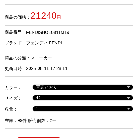
品
21240
商品の価格：
円
人
気
商品番号：FENDISHOE0811M19
商
品
ブランド：
フェンディ FENDI
商品の分類：
スニーカー
セ
更新日時：2025-08-11 17:28:11
ー
ル
商
カラー：
品
サイズ：
数量：
在庫：99件 販売個数：2件