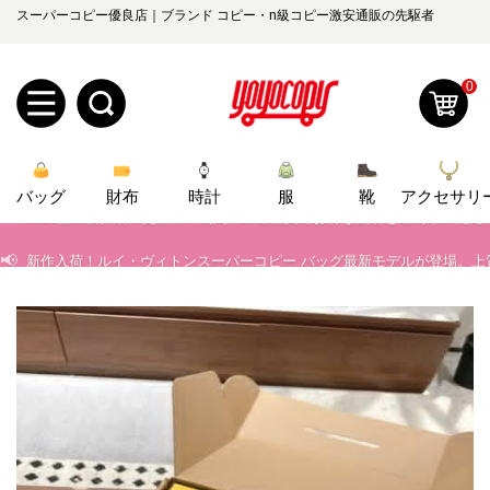
スーパーコピー優良店｜ブランド コピー・n級コピー激安通販の先駆者
0
新
📢
当店は正真正銘のn級スーパーコピーのみ取扱い。最高品質の再現度を
📢
2026春の新作続々更新中！期間中のご注文でお得な割引をご利用いただ
バッグ
規
ロ
財布
時計
服
靴
アクセサリ
📢
新作入荷！ルイ・ヴィトンスーパーコピー バッグ最新モデルが登場。上
ユ
グ
📢
当店は正真正銘のn級スーパーコピーのみ取扱い。最高品質の再現度を
0
ー
イ
📢
2026春の新作続々更新中！期間中のご注文でお得な割引をご利用いただ
ザ
ン
オ
📢
新作入荷！ルイ・ヴィトンスーパーコピー バッグ最新モデルが登場。上
ー
ー
お
yoyocopys@gmail.com
登
ダ
知