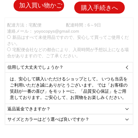
加入買い物かご
購入手続きへ
配達方法：宅配便
配達時間：6～9日
連絡メール：
yoyocopys@gmail.com
新品はすべて未使用品ですので、安心して買ってご使用くだ
さい。
宅配便会社などの都合により、入荷時間が予想以上になる場
合がありますので、ご了承ください。
信用して大丈夫でしょうか？

は、安心して購入いただけるショップとして。 いつも当店を
ご利用いただき誠にありがとうございます。 では「お客様の
笑顔が一番の喜び」をモットーに、「品質安心保証」をご用
意しております。ご安心して、お買物をお楽しみください。
返品返金できますか？

サイズとカラーはどう選べば良いですか？
