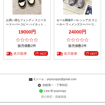
お買い得なフェンディ スニーカ
セール開催中 バレンシアガ スニ
ースーパーコピー ハイカット 柔
ーカー ウィメンズスーパーコピ
軟 カップルシューズ ランニング
ー シューズ 運動 ランニング 通
19000円
24000円
男女兼用 ブラック
気性いい パープル
販売個数2件
販売個数2件
佐川急便
佐川急便
HOT
HOT
Eメール：
yoyocopys@gmail.com
信頼第一・丁寧対応
Line ID:yoyocopy
安心対応・迅速発送