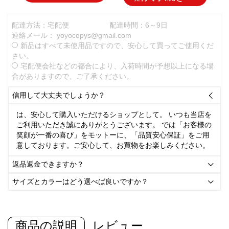
配達方法：宅配便
配達時間：6～9日
連絡メール：
yoyocopys@gmail.com
新品はすべて未使用品ですので、安心して買ってご使用くだ
さい。
宅配便会社などの都合により、入荷時間が予想以上になる場
合がありますので、ご了承ください。
信用して大丈夫でしょうか？

は、安心して購入いただけるショップとして。 いつも当店を
ご利用いただき誠にありがとうございます。 では「お客様の
笑顔が一番の喜び」をモットーに、「品質安心保証」をご用
意しております。ご安心して、お買物をお楽しみください。
返品返金できますか？

サイズとカラーはどう選べば良いですか？

商品の説明
レビュー