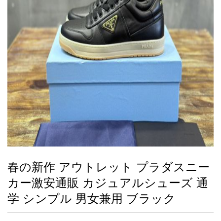
録
ー
ら
アイフォーンケ
管
せ
2026人気特集
アクセサリー
衣装セット
住まい用品
スカーフ
バッグ
ズボン
ベルト
財布
時計
小物
服
靴
ース
理
最
新
製
品
春の新作 アウトレット プラダスニー
お
カー激安通販 カジュアルシューズ 通
す
す
学 シンプル 男女兼用 ブラック
め
商