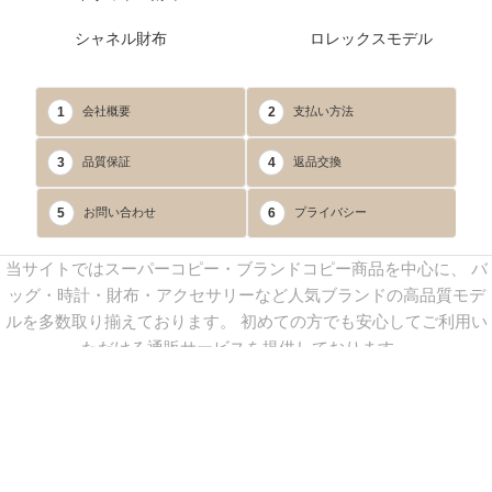
シャネル財布
ロレックスモデル
1
2
会社概要
支払い方法
3
4
品質保証
返品交換
5
6
お問い合わせ
プライバシー
当サイトではスーパーコピー・ブランドコピー商品を中心に、 バ
ッグ・時計・財布・アクセサリーなど人気ブランドの高品質モデ
ルを多数取り揃えております。 初めての方でも安心してご利用い
ただける通販サービスを提供しております。
連絡先：
yoyocopys@gmail.com
／ Line: yoyocopy ／ 店長：渡辺
実香 ／ 営業時間：08：30～23：30（24時間受付）
※当WEBサイト掲載写真の無断転載・外部利用を禁止します。
Copyright © 2013-2025
YOYOCOPY
All Rights Reserved.
sitemap