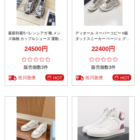
最新到着‼バレンシアガ 靴 メン
ディオール スーパーコピー n級
ズ偽物 カップルシューズ 運動 ラ
ダッドスニーカー ベージュ グレ
ンニング 軽量 スポーツ 男女兼用
ー 厚底 メッシュ 高再現度 2026
24500円
22400円
スニーカー グレイ
新作
販売個数3件
販売個数3件
佐川急便
佐川急便
HOT
HOT