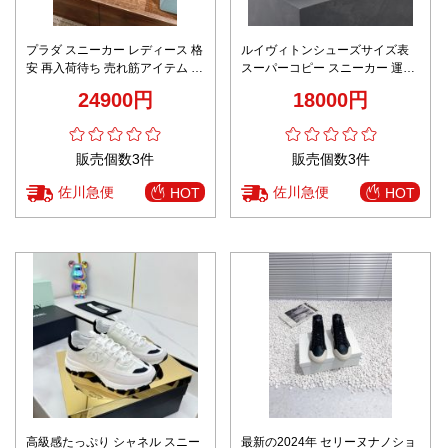
プラダ スニーカー レディース 格
ルイヴィトンシューズサイズ表
安 再入荷待ち 売れ筋アイテム ホ
スーパーコピー スニーカー 運動
ワイト×ベージュ 厚底モデル 上
カジュアル ハイカット 日常 型番
24900円
18000円
品で軽やかな印象
G8S7H ホワイト
販売個数3件
販売個数3件
佐川急便
佐川急便
HOT
HOT
高級感たっぷり シャネル スニー
最新の2024年 セリーヌナノショ