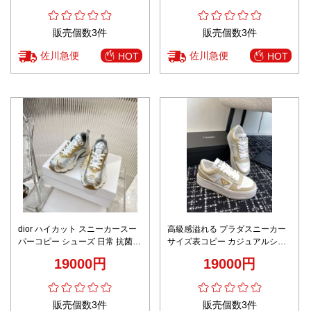
販売個数3件
販売個数3件
佐川急便
佐川急便
HOT
HOT
dior ハイカット スニーカースー
高級感溢れる プラダスニーカー
パーコピー シューズ 日常 抗菌防
サイズ表コピー カジュアルシュ
臭 ランニング 運動 歩きやすい
ーズ 運動 通学 厚底 ファッショ
19000円
19000円
柔軟 通気性いい シルバー
ン ブラウン
販売個数3件
販売個数3件