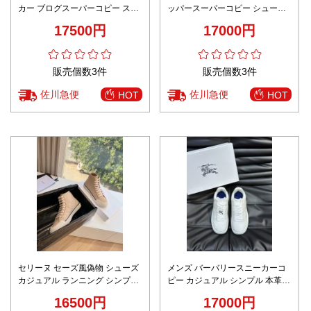
カー ブログスーパーコピー スポ
ッパースーパーコピー シューズ
ーツ 運動シューズ 柔軟 ランニン
運動 柔軟 軽量 ランニング スニ
17500円
17000円
グ ホワイト
ーカー ブラック
販売個数3件
販売個数3件
佐川急便
佐川急便
HOT
HOT
セリーヌ セーズ風偽物 シューズ
メンズ バーバリースニーカーコ
カジュアル ランニング シンプル
ピー カジュアル シンプル 本革
ハイカット 男女兼用 スニーカー
厚い底 運動シューズ 004 ホワイ
16500円
17000円
歩きやすい ブラウン
ト