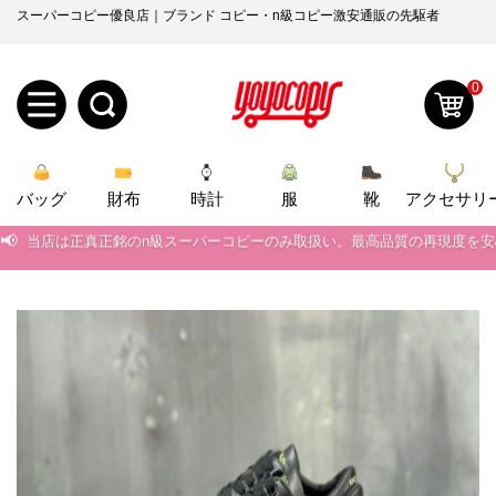
スーパーコピー優良店｜ブランド コピー・n級コピー激安通販の先駆者
0
新
バッグ
規
ロ
財布
時計
服
靴
アクセサリ
📢
当店は正真正銘のn級スーパーコピーのみ取扱い。最高品質の再現度を
ユ
グ
📢
2026春の新作続々更新中！期間中のご注文でお得な割引をご利用いただ
0
ー
イ
📢
新作入荷！ルイ・ヴィトンスーパーコピー バッグ最新モデルが登場。上
📢
当店は正真正銘のn級スーパーコピーのみ取扱い。最高品質の再現度を
ザ
ン
オ
📢
2026春の新作続々更新中！期間中のご注文でお得な割引をご利用いただ
ー
ー
お
📢
yoyocopys@gmail.com
新作入荷！ルイ・ヴィトンスーパーコピー バッグ最新モデルが登場。上
登
ダ
知