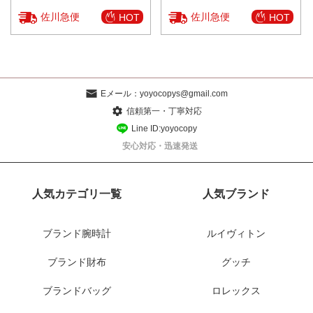
佐川急便
佐川急便
HOT
HOT
Eメール：
yoyocopys@gmail.com
信頼第一・丁寧対応
Line ID:yoyocopy
安心対応・迅速発送
人気カテゴリ一覧
人気ブランド
ブランド腕時計
ルイヴィトン
ブランド財布
グッチ
ブランドバッグ
ロレックス