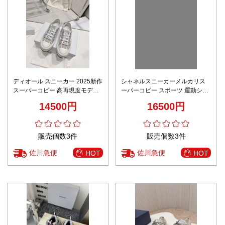
ディオール スニーカー 2025新作
シャネルスニーカーメルカリス
スーパーコピー 高再現度モデル
ーパーコピー スポーツ 運動シュ
オブリークキャンバス ローカッ
ーズ 軽量 柔軟 レディ ブラック
14500円
16500円
ト デザイン性抜群 軽量設計 快適
な履き心地
販売個数3件
販売個数3件
佐川急便
佐川急便
HOT
HOT