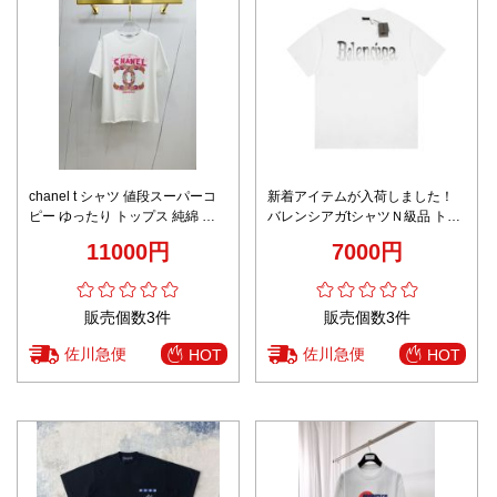
chanel t シャツ 値段スーパーコ
新着アイテムが入荷しました！
ピー ゆったり トップス 純綿 ロ
バレンシアガtシャツＮ級品 トッ
ゴプリント 男女兼用 ホワイト
プス 柔らかい ロゴプリント 純綿
11000円
7000円
ホワイト
販売個数3件
販売個数3件
佐川急便
佐川急便
HOT
HOT