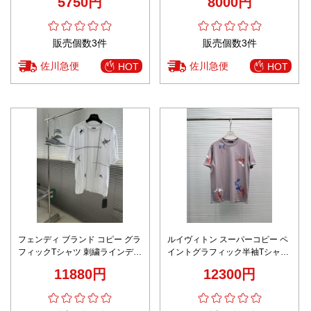
5750円
8000円
販売個数3件
販売個数3件
佐川急便
佐川急便
HOT
HOT
フェンディ ブランド コピー グラ
ルイヴィトン スーパーコピー ペ
フィックTシャツ 刺繍ラインデザ
イントグラフィック半袖Tシャツ
イン 高評価
アートデザイン 通気性抜群 安心
11880円
12300円
サイト