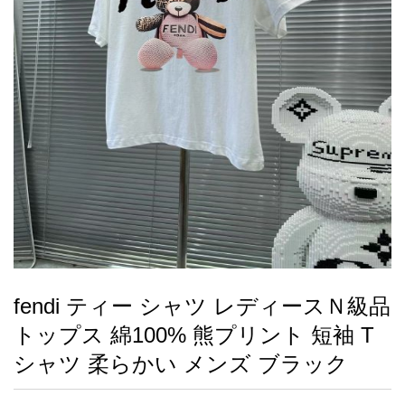
録
ー
ら
アイフォーンケ
管
せ
2026人気特集
アクセサリー
衣装セット
住まい用品
スカーフ
バッグ
ズボン
ベルト
財布
時計
小物
服
靴
ース
理
最
新
製
品
fendi ティー シャツ レディースＮ級品
お
トップス 綿100% 熊プリント 短袖 T
す
す
シャツ 柔らかい メンズ ブラック
め
商