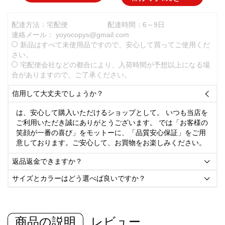
配達方法：宅配便
配達時間：6～9日
連絡メール：
yoyocopys@gmail.com
新品はすべて未使用品ですので、安心して買ってご使用くだ
さい。
宅配便会社などの都合により、入荷時間が予想以上になる場
合がありますので、ご了承ください。
信用して大丈夫でしょうか？

は、安心して購入いただけるショップとして。 いつも当店を
ご利用いただき誠にありがとうございます。 では「お客様の
笑顔が一番の喜び」をモットーに、「品質安心保証」をご用
意しております。ご安心して、お買物をお楽しみください。
返品返金できますか？

サイズとカラーはどう選べば良いですか？

商品の説明
レビュー