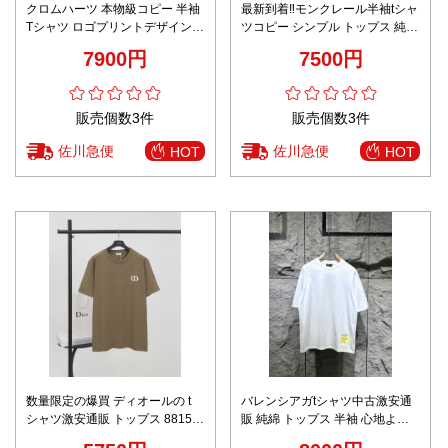
クロムハーツ 本物級コピー 半袖
最新到着‼モンクレール半袖tシャ
Tシャツ ロゴプリントデザイン
ツコピー シンプル トップス 純綿
通気
プリント 半袖 ローズレッド
7900円
7500円
販売個数3件
販売個数3件
佐川急便
佐川急便
HOT
HOT
数量限定の爆買 ディオールの t
バレンシアガtシャツ中古激安通
シャツ激安通販 トップス 8815#
販 純綿 トップス 半袖 心地よい
純綿 柔らかい ゆったり ブラウン
着用感 シンプル ホワイト