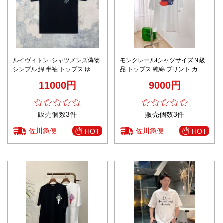
ルイヴィトン tシャツメンズ偽物
モンクレールtシャツサイズＮ級
シンプル 綿 半袖 トップス ゆっ
品 トップス 純綿 プリント カジ
たり ブラック
ュアル 柔らかい 2色可選
11000円
9000円
販売個数3件
販売個数3件
佐川急便
佐川急便
HOT
HOT