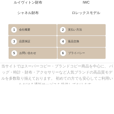
ルイヴィトン財布
IWC
シャネル財布
ロレックスモデル
1
2
会社概要
支払い方法
3
4
品質保証
返品交換
5
6
お問い合わせ
プライバシー
当サイトではスーパーコピー・ブランドコピー商品を中心に、 バ
ッグ・時計・財布・アクセサリーなど人気ブランドの高品質モデ
ルを多数取り揃えております。 初めての方でも安心してご利用い
ただける通販サービスを提供しております。
連絡先：
yoyocopys@gmail.com
／ Line: yoyocopy ／ 店長：渡辺
実香 ／ 営業時間：08：30～23：30（24時間受付）
※当WEBサイト掲載写真の無断転載・外部利用を禁止します。
Copyright © 2013-2025
YOYOCOPY
All Rights Reserved.
sitemap