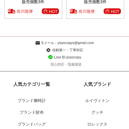
販売個数3件
販売個数3件
佐川急便
佐川急便
HOT
HOT
Eメール：
yoyocopys@gmail.com
信頼第一・丁寧対応
Line ID:yoyocopy
安心対応・迅速発送
人気カテゴリ一覧
人気ブランド
ブランド腕時計
ルイヴィトン
ブランド財布
グッチ
ブランドバッグ
ロレックス