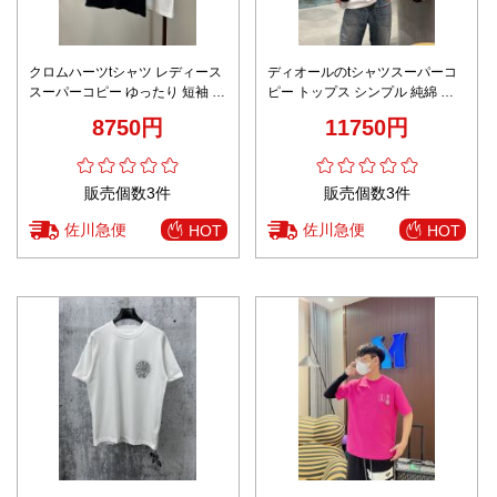
クロムハーツtシャツ レディース
ディオールのtシャツスーパーコ
スーパーコピー ゆったり 短袖 プ
ピー トップス シンプル 純綿 柔
リント トップス 100％綿 多色可
らかい ゆったり ホワイト
8750円
11750円
選
販売個数3件
販売個数3件
佐川急便
佐川急便
HOT
HOT