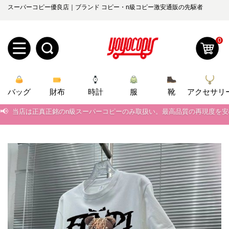
スーパーコピー優良店｜ブランド コピー・n級コピー激安通販の先駆者
0
新
バッグ
規
ロ
財布
時計
服
靴
アクセサリ
📢
当店は正真正銘のn級スーパーコピーのみ取扱い。最高品質の再現度を
ユ
グ
📢
2026春の新作続々更新中！期間中のご注文でお得な割引をご利用いただ
0
ー
イ
📢
新作入荷！ルイ・ヴィトンスーパーコピー バッグ最新モデルが登場。上
📢
当店は正真正銘のn級スーパーコピーのみ取扱い。最高品質の再現度を
ザ
ン
オ
📢
2026春の新作続々更新中！期間中のご注文でお得な割引をご利用いただ
ー
ー
お
yoyocopys@gmail.com
📢
新作入荷！ルイ・ヴィトンスーパーコピー バッグ最新モデルが登場。上
登
ダ
知