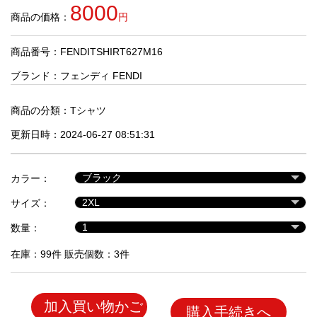
品
8000
商品の価格：
円
商品番号：FENDITSHIRT627M16
人
気
ブランド：
フェンディ FENDI
商
品
商品の分類：
Tシャツ
更新日時：2024-06-27 08:51:31
セ
ー
カラー：
ル
商
サイズ：
品
数量：
在庫：99件 販売個数：3件
加入買い物かご
購入手続きへ