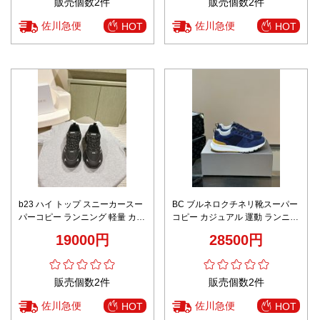
販売個数2件
販売個数2件
佐川急便
佐川急便
HOT
HOT
b23 ハイ トップ スニーカースー
BC ブルネロクチネリ靴スーパー
パーコピー ランニング 軽量 カッ
コピー カジュアル 運動 ランニン
プルシューズ ダッドスニーカー
グ 柔らかい 個性的 ブルー
19000円
28500円
運動 ブラック
販売個数2件
販売個数2件
佐川急便
佐川急便
HOT
HOT