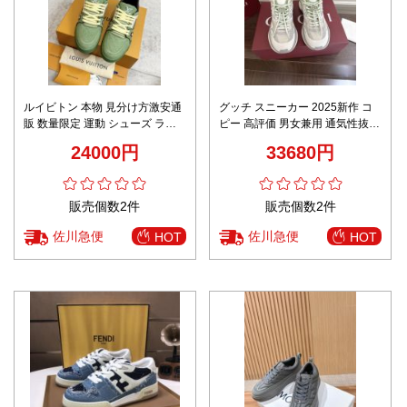
ルイビトン 本物 見分け方激安通
グッチ スニーカー 2025新作 コ
販 数量限定 運動 シューズ ラン
ピー 高評価 男女兼用 通気性抜群
ニング 通気性いい 男女兼用 グリ
快適な履き心地 爽やかデザイン
24000円
33680円
ーン
販売個数2件
販売個数2件
佐川急便
佐川急便
HOT
HOT