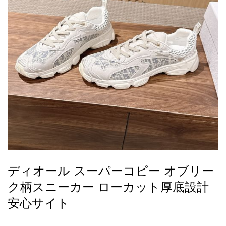
録
ー
ら
アイフォーンケ
管
せ
2026人気特集
アクセサリー
衣装セット
住まい用品
スカーフ
バッグ
ズボン
ベルト
財布
時計
小物
服
靴
ース
理
最
新
製
品
ディオール スーパーコピー オブリー
お
ク柄スニーカー ローカット厚底設計
す
す
安心サイト
め
商