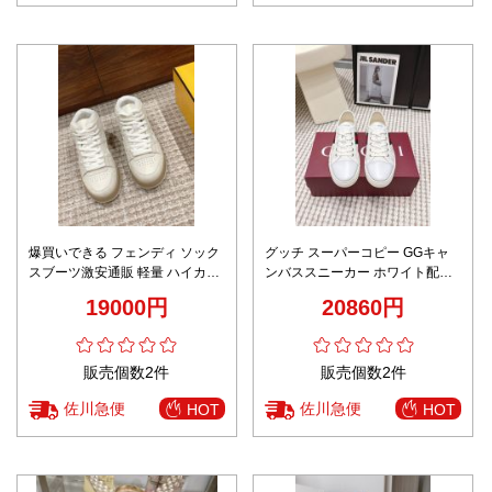
爆買いできる フェンディ ソック
グッチ スーパーコピー GGキャ
スブーツ激安通販 軽量 ハイカッ
ンバススニーカー ホワイト配色
ト 運動 品質保証 シューズ ラン
ウェブライン仕様 高級レベル仕
19000円
20860円
ニング 男女兼用 ホワイト
様
販売個数2件
販売個数2件
佐川急便
佐川急便
HOT
HOT