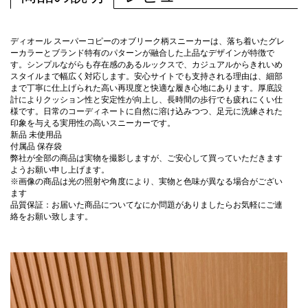
ディオール スーパーコピーのオブリーク柄スニーカーは、落ち着いたグレ
ーカラーとブランド特有のパターンが融合した上品なデザインが特徴で
す。シンプルながらも存在感のあるルックスで、カジュアルからきれいめ
スタイルまで幅広く対応します。安心サイトでも支持される理由は、細部
まで丁寧に仕上げられた高い再現度と快適な履き心地にあります。厚底設
計によりクッション性と安定性が向上し、長時間の歩行でも疲れにくい仕
様です。日常のコーディネートに自然に溶け込みつつ、足元に洗練された
印象を与える実用性の高いスニーカーです。
新品 未使用品
付属品 保存袋
弊社が全部の商品は実物を撮影しますが、ご安心して買っていただきます
ようお願い申し上げます。
※画像の商品は光の照射や角度により、実物と色味が異なる場合がござい
ます
品質保証：お届いた商品についてなにか問題がありましたらお気軽にご連
絡をお願い致します。