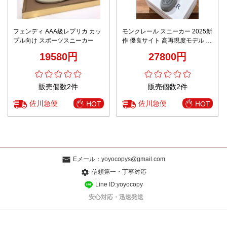
フェンディ AAA級レプリカ カッ
モンクレール スニーカー 2025新
プル向け スポーツスニーカー
作 優良サイト 高再現度モデル グ
レーカラー 高品質素材 丁寧な縫
19580円
27800円
製 快適な履き心地 発送保証付き
販売個数2件
販売個数2件
佐川急便
佐川急便
HOT
HOT
Eメール：
yoyocopys@gmail.com
信頼第一・丁寧対応
Line ID:yoyocopy
安心対応・迅速発送