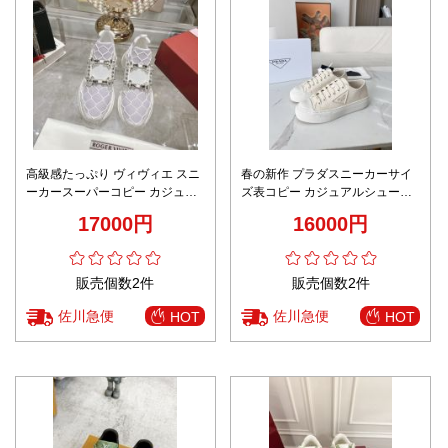
高級感たっぷり ヴィヴィエ スニ
春の新作 プラダスニーカーサイ
ーカースーパーコピー カジュア
ズ表コピー カジュアルシューズ
ル 激安 運動 ランニング 歩きや
歩きやすい ランニング 魅力 軽量
17000円
16000円
すい パープル
シンプル ホワイト
販売個数2件
販売個数2件
佐川急便
佐川急便
HOT
HOT