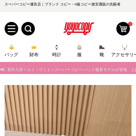
スーパーコピー優良店｜ブランド コピー・n級コピー激安通販の先駆者
0
📢
当店は正真正銘のn級スーパーコピーのみ取扱い。最高品質の再現度を
新
📢
2026春の新作続々更新中！期間中のご注文でお得な割引をご利用いただ
バッグ
規
ロ
財布
時計
服
靴
アクセサリ
📢
新作入荷！ルイ・ヴィトンスーパーコピー バッグ最新モデルが登場。上
ユ
グ
📢
当店は正真正銘のn級スーパーコピーのみ取扱い。最高品質の再現度を
0
ー
イ
📢
2026春の新作続々更新中！期間中のご注文でお得な割引をご利用いただ
ザ
ン
📢
新作入荷！ルイ・ヴィトンスーパーコピー バッグ最新モデルが登場。上
オ
ー
ー
お
yoyocopys@gmail.com
登
ダ
知