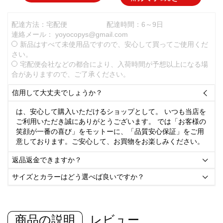
配達方法：宅配便
配達時間：6～9日
連絡メール：
yoyocopys@gmail.com
新品はすべて未使用品ですので、安心して買ってご使用くだ
さい。
宅配便会社などの都合により、入荷時間が予想以上になる場
合がありますので、ご了承ください。
信用して大丈夫でしょうか？

は、安心して購入いただけるショップとして。 いつも当店を
ご利用いただき誠にありがとうございます。 では「お客様の
笑顔が一番の喜び」をモットーに、「品質安心保証」をご用
意しております。ご安心して、お買物をお楽しみください。
返品返金できますか？

サイズとカラーはどう選べば良いですか？

商品の説明
レビュー