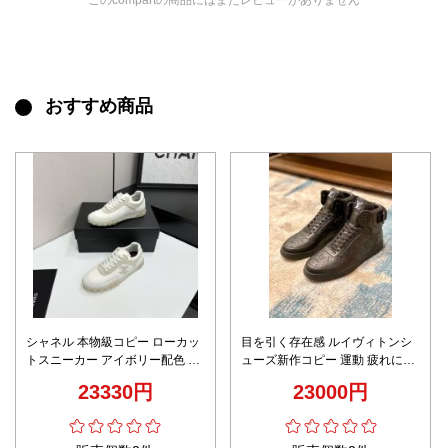
このcompartの商品にはまだレビューがありません
おすすめ商品
シャネル 本物級コピー ローカッ
目を引く存在感 ルイヴィトンシ
トスニーカー アイボリー配色 高
ューズ新作コピー 運動 疲れにく
再現度
い シューズ ランニング ハイカッ
23330円
23000円
ト スニーカー ブラック