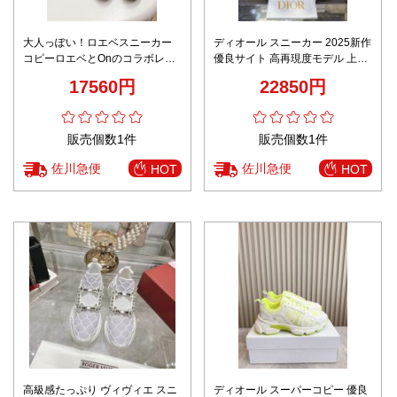
大人っぽい！ロエベスニーカー
ディオール スニーカー 2025新作
コピーロエベとOnのコラボレー
優良サイト 高再現度モデル 上質
ション
レザー仕様 精密ディテール 高級
17560円
22850円
感漂う仕上げ 即納対応
販売個数1件
販売個数1件
佐川急便
佐川急便
HOT
HOT
高級感たっぷり ヴィヴィエ スニ
ディオール スーパーコピー 優良