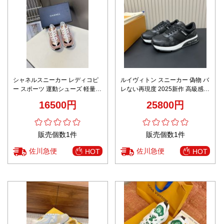
シャネルスニーカー レディコピ
ルイヴィトン スニーカー 偽物 バ
ー スポーツ 運動シューズ 軽量
レない再現度 2025新作 高級感仕
柔軟 シンプル ピンク
上げ ブランド コピー 激安 上質
16500円
25800円
レザー使用 快適な履き心地 高評
価モデル
販売個数1件
販売個数1件
佐川急便
佐川急便
HOT
HOT