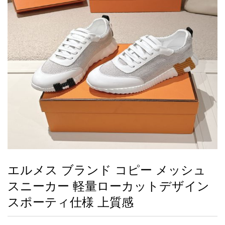
録
ー
ら
アイフォーンケ
管
せ
2026人気特集
アクセサリー
衣装セット
住まい用品
スカーフ
バッグ
ズボン
ベルト
財布
時計
小物
服
靴
ース
理
最
新
製
品
エルメス ブランド コピー メッシュ
お
スニーカー 軽量ローカットデザイン
す
す
スポーティ仕様 上質感
め
商