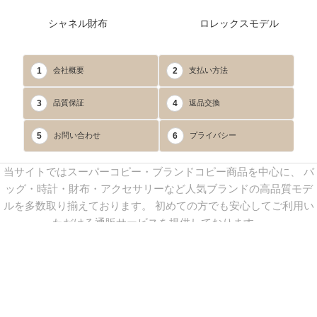
シャネル財布
ロレックスモデル
1
2
会社概要
支払い方法
3
4
品質保証
返品交換
5
6
お問い合わせ
プライバシー
当サイトではスーパーコピー・ブランドコピー商品を中心に、 バ
ッグ・時計・財布・アクセサリーなど人気ブランドの高品質モデ
ルを多数取り揃えております。 初めての方でも安心してご利用い
ただける通販サービスを提供しております。
連絡先：
yoyocopys@gmail.com
／ Line: yoyocopy ／ 店長：渡辺
実香 ／ 営業時間：08：30～23：30（24時間受付）
※当WEBサイト掲載写真の無断転載・外部利用を禁止します。
Copyright © 2013-2025
YOYOCOPY
All Rights Reserved.
sitemap