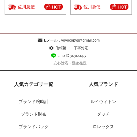
佐川急便
佐川急便
HOT
HOT
Eメール：
yoyocopys@gmail.com
信頼第一・丁寧対応
Line ID:yoyocopy
安心対応・迅速発送
人気カテゴリ一覧
人気ブランド
ブランド腕時計
ルイヴィトン
ブランド財布
グッチ
ブランドバッグ
ロレックス