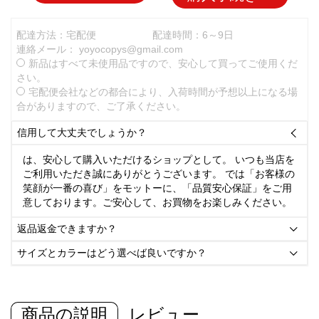
配達方法：宅配便
配達時間：6～9日
連絡メール：
yoyocopys@gmail.com
新品はすべて未使用品ですので、安心して買ってご使用くだ
さい。
宅配便会社などの都合により、入荷時間が予想以上になる場
合がありますので、ご了承ください。
信用して大丈夫でしょうか？

は、安心して購入いただけるショップとして。 いつも当店を
ご利用いただき誠にありがとうございます。 では「お客様の
笑顔が一番の喜び」をモットーに、「品質安心保証」をご用
意しております。ご安心して、お買物をお楽しみください。
返品返金できますか？

サイズとカラーはどう選べば良いですか？

商品の説明
レビュー