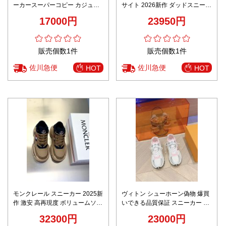
ーカースーパーコピー カジュア
サイト 2026新作 ダッドスニーカ
ル 激安 運動 ランニング 歩きや
ー 新作カラー 高再現度 精密ディ
17000円
23950円
すい パープル
テール 本革使用 高品質 安心サイ
ト 追跡可能 発送保証
販売個数1件
販売個数1件
佐川急便
佐川急便
HOT
HOT
モンクレール スニーカー 2025新
ヴィトン シューホーン偽物 爆買
作 激安 高再現度 ボリュームソー
いできる品質保証 スニーカー 運
ルモデル ベージュ×ネイビー 高
動 シューズ ランニング シンプル
32300円
23000円
品質素材使用 快適な履き心地
ホワイト