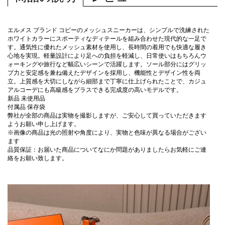
エルメス ブランド コピーのメッシュスニーカーは、シンプルで洗練された
ホワイトカラーにスポーティなディテールを組み合わせた現代的な一足で
す。通気性に優れたメッシュ素材を使用し、長時間の着用でも快適な履き
心地を実現。軽量設計により足への負担を軽減し、日常使いはもちろんウ
ォーキングや旅行など幅広いシーンで活躍します。ソール部分にはグリッ
プ力と安定感を兼ね備えたデザインを採用し、機能性とデザイン性を両
立。上質感を大切にしながら細部まで丁寧に仕上げられたことで、カジュ
アルコーデにも高級感をプラスできる完成度の高いモデルです。
新品 未使用品
付属品 保存袋
弊社が全部の商品は実物を撮影しますが、ご安心して買っていただきます
ようお願い申し上げます。
※画像の商品は光の照射や角度により、実物と色味が異なる場合がござい
ます
品質保証：お届いた商品についてなにか問題がありましたらお気軽にご連
絡をお願い致します。