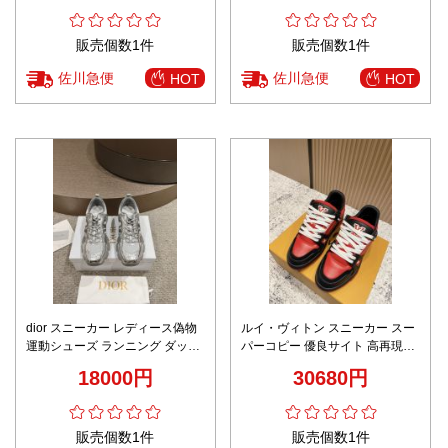
販売個数1件
販売個数1件
佐川急便
佐川急便
HOT
HOT
dior スニーカー レディース偽物
ルイ・ヴィトン スニーカー スー
運動シューズ ランニング ダッド
パーコピー 優良サイト 高再現度
スニーカー 抗菌防臭 カジュアル
2025新作 レッド×ブラック 厚底
18000円
30680円
レディース シルバー
デザイン メンズ人気モデル
販売個数1件
販売個数1件