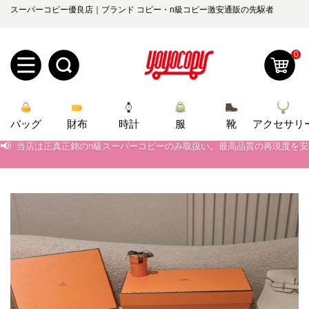
スーパーコピー優良店｜ブランド コピー・n級コピー激安通販の先駆者
0
新
バッグ
規
ロ
財布
時計
服
靴
アクセサリ
📢
当店は正真正銘のn級スーパーコピーのみ取扱い。最高品質の再現度を
📢
2026春の新作続々更新中！期間中のご注文でお得な割引をご利用いただ
ユ
グ
📢
新作入荷！ルイ・ヴィトンスーパーコピー バッグ最新モデルが登場。上
0
ー
イ
📢
当店は正真正銘のn級スーパーコピーのみ取扱い。最高品質の再現度を
ザ
ン
オ
📢
2026春の新作続々更新中！期間中のご注文でお得な割引をご利用いただ
ー
ー
お
📢
新作入荷！ルイ・ヴィトンスーパーコピー バッグ最新モデルが登場。上
yoyocopys@gmail.com
登
ダ
知