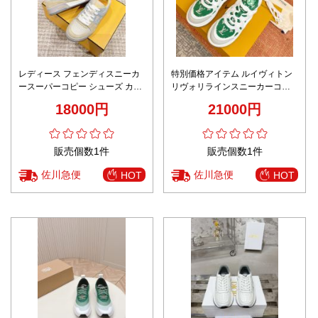
レディース フェンディスニーカ
特別価格アイテム ルイヴィトン
ースーパーコピー シューズ カッ
リヴォリラインスニーカーコピ
プル レザー 運動 ランニング 歩
ー シューズ ランニング ダッドス
18000円
21000円
きやすい シンプル ブラウン
ニーカー グリーン
販売個数1件
販売個数1件
佐川急便
佐川急便
HOT
HOT