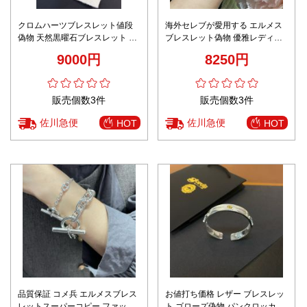
クロムハーツブレスレット値段
海外セレブが愛用する エルメス
偽物 天然黒曜石ブレスレット 運
ブレスレット偽物 優雅レディー
気を変える 災除け 仕事運 ブラッ
ス シルバー 上質品 シンプル 多
9000円
8250円
ク
色可選
販売個数3件
販売個数3件
佐川急便
佐川急便
HOT
HOT
品質保証 コメ兵 エルメスブレス
お値打ち価格 レザー ブレスレッ
レットスーパーコピー ファッシ
ト ゴローズ偽物 パンクロッカー