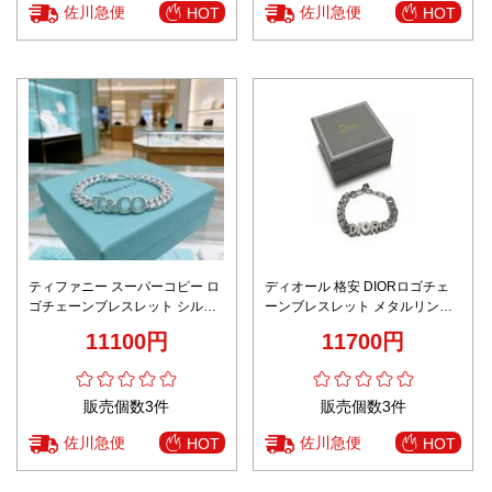
佐川急便
佐川急便
HOT
HOT
ティファニー スーパーコピー ロ
ディオール 格安 DIORロゴチェ
ゴチェーンブレスレット シルバ
ーンブレスレット メタルリンク
ー仕上げ 精密ディテール 定番
デザイン 丁寧な縫製
11100円
11700円
販売個数3件
販売個数3件
佐川急便
佐川急便
HOT
HOT