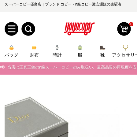
スーパーコピー優良店｜ブランド コピー・n級コピー激安通販の先駆者
0
新
バッグ
規
ロ
財布
時計
服
靴
アクセサリ
📢
当店は正真正銘のn級スーパーコピーのみ取扱い。最高品質の再現度を
ユ
グ
📢
2026春の新作続々更新中！期間中のご注文でお得な割引をご利用いただ
0
ー
イ
📢
新作入荷！ルイ・ヴィトンスーパーコピー バッグ最新モデルが登場。上
ザ
ン
📢
当店は正真正銘のn級スーパーコピーのみ取扱い。最高品質の再現度を
オ
📢
ー
2026春の新作続々更新中！期間中のご注文でお得な割引をご利用いただ
ー
お
yoyocopys@gmail.com
📢
新作入荷！ルイ・ヴィトンスーパーコピー バッグ最新モデルが登場。上
登
ダ
知