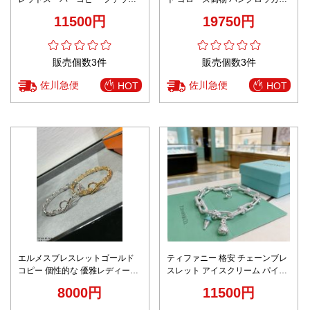
ョン感 優雅レディース シルバー
アクセサリー 男女兼用 日常 シン
11500円
19750円
プル シルバー
販売個数3件
販売個数3件
佐川急便
佐川急便
HOT
HOT
エルメスブレスレットゴールド
ティファニー 格安 チェーンブレ
コピー 個性的な 優雅レディース
スレット アイスクリーム パイナ
シルバー シンプル 多色可選
ップルチャーム 精密ディテール
8000円
11500円
リピーター多数