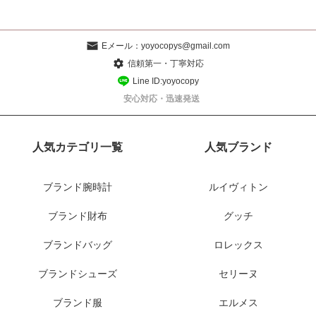
Eメール：
yoyocopys@gmail.com
信頼第一・丁寧対応
Line ID:yoyocopy
安心対応・迅速発送
人気カテゴリ一覧
人気ブランド
ブランド腕時計
ルイヴィトン
ブランド財布
グッチ
ブランドバッグ
ロレックス
ブランドシューズ
セリーヌ
ブランド服
エルメス