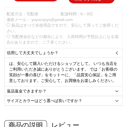
配達方法：宅配便
配達時間：6～9日
連絡メール：
yoyocopys@gmail.com
新品はすべて未使用品ですので、安心して買ってご使用くだ
さい。
宅配便会社などの都合により、入荷時間が予想以上になる場
合がありますので、ご了承ください。
信用して大丈夫でしょうか？

は、安心して購入いただけるショップとして。 いつも当店を
ご利用いただき誠にありがとうございます。 では「お客様の
笑顔が一番の喜び」をモットーに、「品質安心保証」をご用
意しております。ご安心して、お買物をお楽しみください。
返品返金できますか？

サイズとカラーはどう選べば良いですか？

商品の説明
レビュー