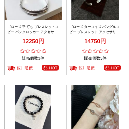
ゴローズ 平 打ち ブレスレットコ
ゴローズ ターコイズ バングルコ
ピー パンクロッカー アクセサリ
ピー ブレスレット アクセサリー
ー 日常 シンプル 羽形 シルバー
男女兼用 バングル ブレスレット
12250円
14750円
新作 シルバー
販売個数3件
販売個数3件
佐川急便
佐川急便
HOT
HOT