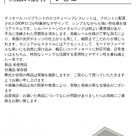
ディオール ハイブランドのロゴチェーンブレスレットは、フロントに配置
されたDIORロゴが印象的なデザインで、シンプルながらも強い存在感を放
つアイテムです。シルバートーンのメタルリンクは程よい重厚感があり、
手元に洗練された雰囲気を演出します。高級レベル仕様の丁寧な加工によ
り、表面の光沢やエッジの仕上がりも美しく、細部までこだわりが感じら
れます。カジュアルなスタイルにはアクセントとして、モードやフォーマ
ルな装いにも自然に溶け込み、幅広いコーディネートに対応可能。日常使
いはもちろん、特別なシーンでも活躍する実用性とデザイン性を兼ね備え
た一本です。
新品 未使用品
付属品 保存袋
弊社が全部の商品は実物を撮影しますが、ご安心して買っていただきます
ようお願い申し上げます。
※画像の商品は光の照射や角度により、実物と色味が異なる場合がござい
ます
品質保証：お届いた商品についてなにか問題がありましたらお気軽にご連
絡をお願い致します。