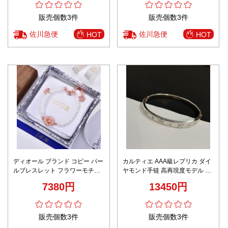
販売個数3件
販売個数3件
佐川急便
佐川急便
HOT
HOT
ディオール ブランド コピー パー
カルティエ AAA級レプリカ ダイ
ルブレスレット フラワーモチー
ヤモンド手链 高再現度モデル 高
フ ローズゴールド仕上げ 丁寧な
級感仕上げ 精密ディテール
7380円
13450円
縫製
販売個数3件
販売個数3件