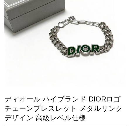
録
ー
ら
アイフォーンケ
管
せ
2026人気特集
アクセサリー
衣装セット
住まい用品
スカーフ
バッグ
ズボン
ベルト
財布
時計
小物
服
靴
ース
理
最
新
製
品
ディオール ハイブランド DIORロゴ
お
チェーンブレスレット メタルリンク
す
す
デザイン 高級レベル仕様
め
商