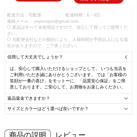
配達方法：宅配便
配達時間：6～9日
連絡メール：
yoyocopys@gmail.com
新品はすべて未使用品ですので、安心して買ってご使用くだ
さい。
宅配便会社などの都合により、入荷時間が予想以上になる場
合がありますので、ご了承ください。
信用して大丈夫でしょうか？

は、安心して購入いただけるショップとして。 いつも当店を
ご利用いただき誠にありがとうございます。 では「お客様の
笑顔が一番の喜び」をモットーに、「品質安心保証」をご用
意しております。ご安心して、お買物をお楽しみください。
返品返金できますか？

サイズとカラーはどう選べば良いですか？

商品の説明
レビュー