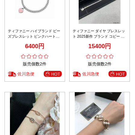
ティファニー ハイブランド ビー
ティファニー ダイヤ ブレスレッ
ズブレスレット ピンクハートチ
ト 2025新作 ブランド コピー 高
ャーム 上品デザイン 精密ディテ
級感仕上げ 精密ディテール 圧倒
6400円
15400円
ール 発送保証
的な再現度 安心サイト
販売個数2件
販売個数2件
佐川急便
佐川急便
HOT
HOT