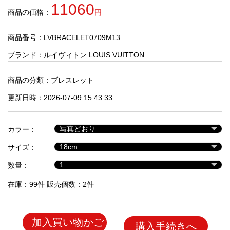
品
11060
商品の価格：
円
商品番号：LVBRACELET0709M13
人
気
ブランド：
ルイヴィトン LOUIS VUITTON
商
品
商品の分類：
ブレスレット
更新日時：2026-07-09 15:43:33
セ
ー
カラー：
ル
商
サイズ：
品
数量：
在庫：99件 販売個数：2件
加入買い物かご
購入手続きへ