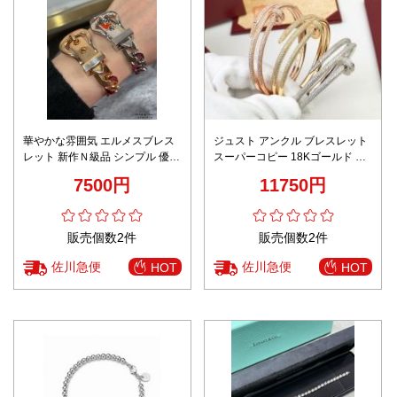
華やかな雰囲気 エルメスブレス
ジュスト アンクル ブレスレット
レット 新作Ｎ級品 シンプル 優雅
スーパーコピー 18Kゴールド ダ
レディース 多色可選
イヤモンド飾り キラキラ 3色可
7500円
11750円
選
販売個数2件
販売個数2件
佐川急便
佐川急便
HOT
HOT