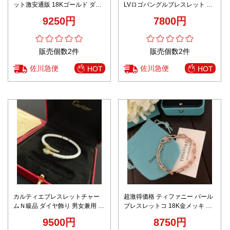
ット激安通販 18Kゴールド ダイ
LVロゴバングルブレスレット ス
ヤモン飾り 繋がる 結び 人気品 3
トーン装飾ジュエリー 発送保証
9250円
7800円
色可選
販売個数2件
販売個数2件
佐川急便
佐川急便
HOT
HOT
カルティエブレスレットチャー
超激得価格 ティファニー パール
ムＮ級品 ダイヤ飾り 男女兼用 蛇
ブレスレットコ 18K金メッキ 個
ファッション感 ゴールド
性的 優雅 ファッション ゴールド
9500円
8750円