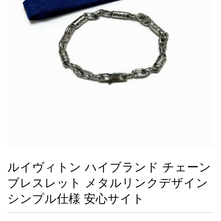
録
ー
ら
アイフォーンケ
管
せ
2026人気特集
アクセサリー
衣装セット
住まい用品
スカーフ
バッグ
ズボン
ベルト
財布
時計
小物
服
靴
ース
理
最
新
製
品
ルイヴィトン ハイブランド チェーン
お
ブレスレット メタルリンクデザイン
す
す
シンプル仕様 安心サイト
め
商