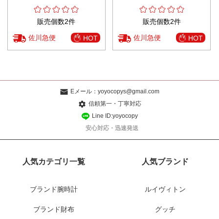
販売個数2件
販売個数2件
佐川急便
佐川急便
HOT
HOT
Eメール：
yoyocopys@gmail.com
信頼第一・丁寧対応
Line ID:yoyocopy
安心対応・迅速発送
人気カテゴリ一覧
人気ブランド
ブランド腕時計
ルイヴィトン
ブランド財布
グッチ