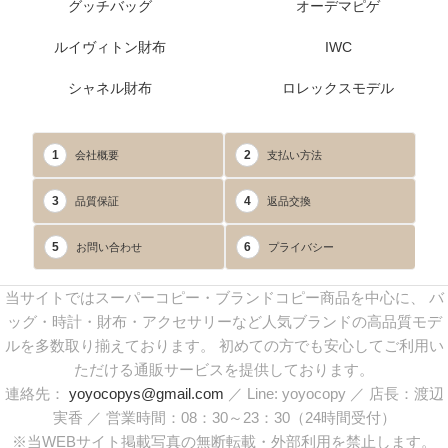
グッチバッグ
オーデマピゲ
ルイヴィトン財布
IWC
シャネル財布
ロレックスモデル
1
2
会社概要
支払い方法
3
4
品質保証
返品交換
5
6
お問い合わせ
プライバシー
当サイトではスーパーコピー・ブランドコピー商品を中心に、 バ
ッグ・時計・財布・アクセサリーなど人気ブランドの高品質モデ
ルを多数取り揃えております。 初めての方でも安心してご利用い
ただける通販サービスを提供しております。
連絡先：
yoyocopys@gmail.com
／ Line: yoyocopy ／ 店長：渡辺
実香 ／ 営業時間：08：30～23：30（24時間受付）
※当WEBサイト掲載写真の無断転載・外部利用を禁止します。