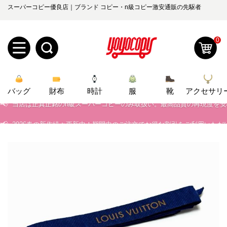
スーパーコピー優良店｜ブランド コピー・n級コピー激安通販の先駆者
0
新
バッグ
規
ロ
財布
時計
服
靴
アクセサリ
📢
当店は正真正銘のn級スーパーコピーのみ取扱い。最高品質の再現度を
ユ
グ
📢
2026春の新作続々更新中！期間中のご注文でお得な割引をご利用いただ
📢
新作入荷！ルイ・ヴィトンスーパーコピー バッグ最新モデルが登場。上
0
ー
イ
📢
当店は正真正銘のn級スーパーコピーのみ取扱い。最高品質の再現度を
ザ
ン
オ
📢
2026春の新作続々更新中！期間中のご注文でお得な割引をご利用いただ
ー
ー
お
📢
新作入荷！ルイ・ヴィトンスーパーコピー バッグ最新モデルが登場。上
yoyocopys@gmail.com
登
ダ
知