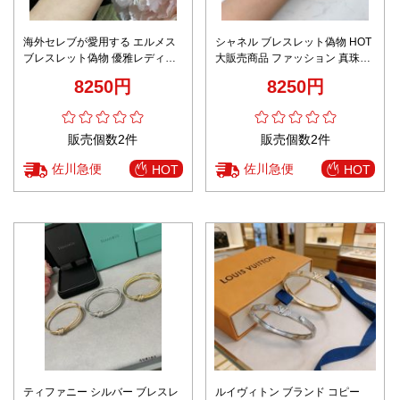
海外セレブが愛用する エルメス
シャネル ブレスレット偽物 HOT
ブレスレット偽物 優雅レディー
大販売商品 ファッション 真珠飾
ス シルバー 上質品 シンプル 多
り 女性 美人品 ゴールド
8250円
8250円
色可選
販売個数2件
販売個数2件
佐川急便
佐川急便
HOT
HOT
ティファニー シルバー ブレスレ
ルイヴィトン ブランド コピー