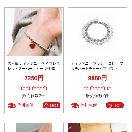
大人気 ティファニー ペア ブレス
ティファニー ブランド コピー マ
レットスーパーコピー 女性 優雅
ルチハートチャームブレスレッ
丸い連珠 赤いハート シルバー
ト シルバーチェーン構造 上質感
7250円
9880円
高級レベル仕様
販売個数2件
販売個数2件
佐川急便
佐川急便
HOT
HOT