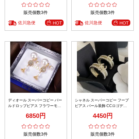
販売個数3件
販売個数3件
佐川急便
佐川急便
HOT
HOT
ディオール スーパーコピー パー
シャネル スーパーコピー フープ
ルドロップピアス フラワーモチ
ピアス パール装飾 CCロゴデザ
ーフ ラインストーン装飾 上質感
イン ゴールドエレガント仕様 リ
6850円
4450円
ピーター多数
販売個数3件
販売個数3件