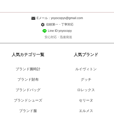
Eメール：
yoyocopys@gmail.com
信頼第一・丁寧対応
Line ID:yoyocopy
安心対応・迅速発送
人気カテゴリ一覧
人気ブランド
ブランド腕時計
ルイヴィトン
ブランド財布
グッチ
ブランドバッグ
ロレックス
ブランドシューズ
セリーヌ
ブランド服
エルメス