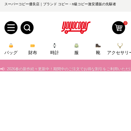
スーパーコピー優良店｜ブランド コピー・n級コピー激安通販の先駆者
0
新
バッグ
規
ロ
財布
時計
服
靴
アクセサリ
📢
当店は正真正銘のn級スーパーコピーのみ取扱い。最高品質の再現度を
ユ
グ
📢
2026春の新作続々更新中！期間中のご注文でお得な割引をご利用いただ
📢
新作入荷！ルイ・ヴィトンスーパーコピー バッグ最新モデルが登場。上
0
ー
イ
📢
当店は正真正銘のn級スーパーコピーのみ取扱い。最高品質の再現度を
ザ
ン
オ
📢
2026春の新作続々更新中！期間中のご注文でお得な割引をご利用いただ
ー
ー
お
📢
新作入荷！ルイ・ヴィトンスーパーコピー バッグ最新モデルが登場。上
yoyocopys@gmail.com
登
ダ
知