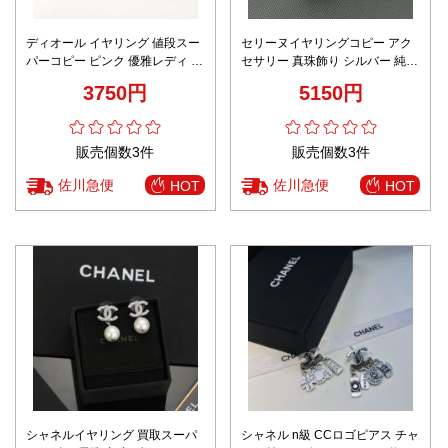
ディオール イヤリング 値段スー
セリーヌイヤリングコピー アク
パーコピー ピンク 優雅レディ シ
セサリー 真珠飾り シルバー 純銀
ンプル ゴールド色
キラキラ レディース 花形 ホワイ
3750円
5150円
ト
販売個数3件
販売個数3件
佐川急便
佐川急便
HOT
HOT
シャネルイヤリング 買取スーパ
シャネル n級 CCロゴピアス チャ