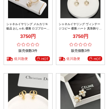
シャネルイヤリング メルカリＮ
シャネルイヤリング ヴィンテー
級品 おしゃれ 優雅 ロゴブローチ
ジコピー 優雅 ハート 真珠飾り
イヤリング 贅沢 シンプル 美人品
イヤリング 贅沢 美人 人気 ホワ
3750円
3750円
ゴールド
イト
販売個数3件
販売個数3件
佐川急便
佐川急便
HOT
HOT