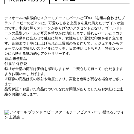
ディオールの象徴的なスターモチーフにパールとCDロゴを組み合わせたブ
ランド コピーのピアスは、可愛らしさと上品さを兼ね備えたデザインが魅
力です。中央に輝くストーンがさりげないアクセントとなり、ゴールドト
ーンの星型フレームが耳元を華やかに演出します。揺れるパールとロゴチ
ャームが動きに合わせて繊細に輝き、女性らしい優雅な印象を引き立てま
す。細部まで丁寧に仕上げられた上質感のある作りで、カジュアルからフ
ォーマルまで幅広いスタイルにマッチ。日常使いはもちろん、特別なシー
ンにも映える魅力的なアクセサリーです。
新品 未使用品
付属品 保存袋
弊社が全部の商品は実物を撮影しますが、ご安心して買っていただきます
ようお願い申し上げます。
※画像の商品は光の照射や角度により、実物と色味が異なる場合がござい
ます
品質保証：お届いた商品についてなにか問題がありましたらお気軽にご連
絡をお願い致します。