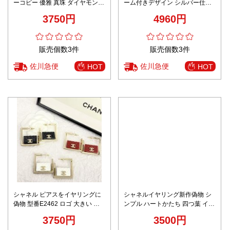
ーコピー 優雅 真珠 ダイヤモンド
ーム付きデザイン シルバー仕上
飾り イヤリング 贅沢 ホワイト
げ 上質感
3750円
4960円
販売個数3件
販売個数3件
佐川急便
佐川急便
HOT
HOT
シャネル ピアスをイヤリングに
シャネルイヤリング新作偽物 シ
偽物 型番E2462 ロゴ 大きい 方
ンプル ハートかたち 四つ葉 イヤ
形 ファッション 大人気の飾りも
リング 女性 人気 ブラック
3750円
3500円
の 3色可選