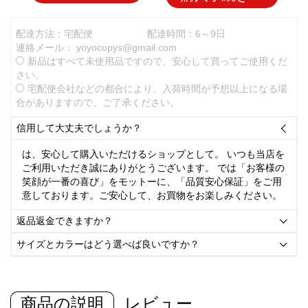
配達方法：宅配便
配達時間：6～9日
連絡メール：
yoyocopys@gmail.com
新品はすべて未使用品ですので、安心して買ってご使用くだ
さい。
宅配便会社などの都合により、入荷時間が予想以上になる場
合がありますので、ご了承ください。
信用して大丈夫でしょうか？

は、安心して購入いただけるショップとして。 いつも当店を
ご利用いただき誠にありがとうございます。 では「お客様の
笑顔が一番の喜び」をモットーに、「品質安心保証」をご用
意しております。ご安心して、お買物をお楽しみください。
返品返金できますか？

サイズとカラーはどう選べば良いですか？

商品の説明
レビュー