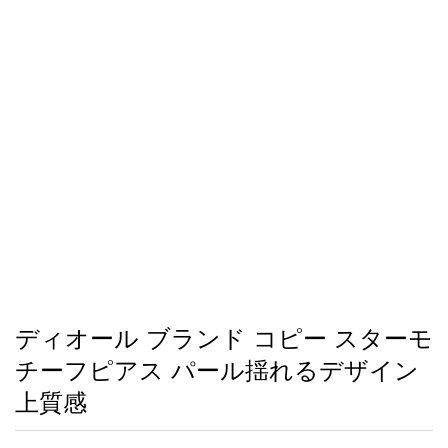
録
ー
ら
アイフォーンケ
管
せ
2026人気特集
アクセサリー
衣装セット
住まい用品
スカーフ
バッグ
ズボン
ベルト
財布
時計
小物
服
靴
ース
理
最
新
製
品
ディオール ブランド コピー スターモ
お
チーフピアス パール揺れるデザイン
す
す
上質感
め
商