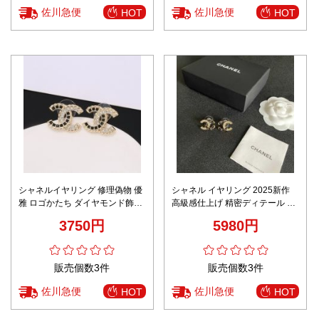
佐川急便
佐川急便
HOT
HOT
シャネルイヤリング 修理偽物 優
シャネル イヤリング 2025新作
雅 ロゴかたち ダイヤモンド飾り
高級感仕上げ 精密ディテール 高
イヤリング 数量限定の爆買 ブラ
再現度 安心の日本倉庫 追跡可能
3750円
5980円
ック
販売個数3件
販売個数3件
佐川急便
佐川急便
HOT
HOT