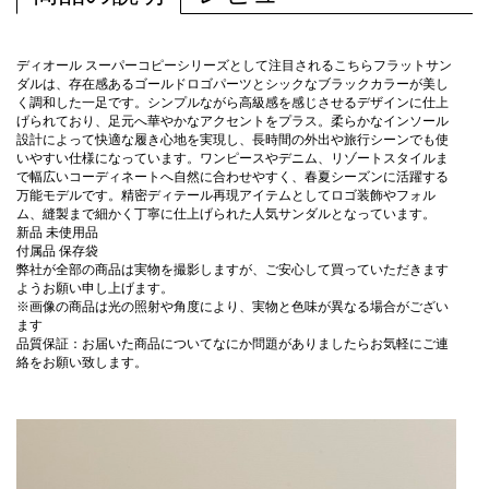
ディオール スーパーコピーシリーズとして注目されるこちらフラットサン
ダルは、存在感あるゴールドロゴパーツとシックなブラックカラーが美し
く調和した一足です。シンプルながら高級感を感じさせるデザインに仕上
げられており、足元へ華やかなアクセントをプラス。柔らかなインソール
設計によって快適な履き心地を実現し、長時間の外出や旅行シーンでも使
いやすい仕様になっています。ワンピースやデニム、リゾートスタイルま
で幅広いコーディネートへ自然に合わせやすく、春夏シーズンに活躍する
万能モデルです。精密ディテール再現アイテムとしてロゴ装飾やフォル
ム、縫製まで細かく丁寧に仕上げられた人気サンダルとなっています。
新品 未使用品
付属品 保存袋
弊社が全部の商品は実物を撮影しますが、ご安心して買っていただきます
ようお願い申し上げます。
※画像の商品は光の照射や角度により、実物と色味が異なる場合がござい
ます
品質保証：お届いた商品についてなにか問題がありましたらお気軽にご連
絡をお願い致します。