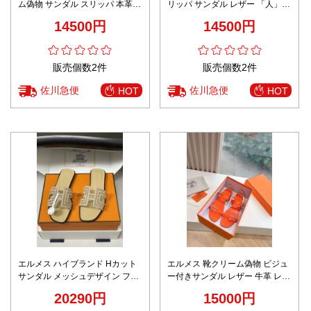
ム偽物 サンダル スリッパ 本革
リッパ サンダル レザー 「人」の
簡単に脱ぎ履き シンプル ブラウ
字形 ローマ風 面白いシューズ フ
14500円
14500円
ン
ァッション ブラウン
販売個数2件
販売個数2件
佐川急便
佐川急便
HOT
HOT
エルメス ハイブランド Hカット
エルメス 靴クリーム偽物 ビジュ
サンダル メッシュデザイン フラ
ー付きサンダル レザー 牛革 レデ
ット仕様 激安
ィース ダイヤモンド飾り ファッ
20290円
15000円
ション レッド