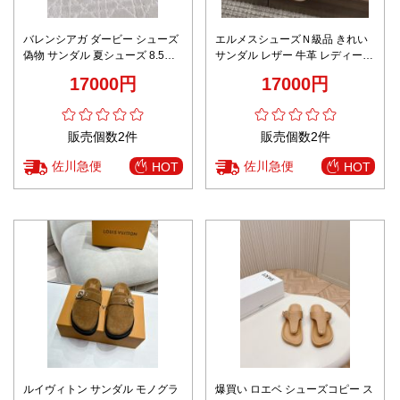
バレンシアガ ダービー シューズ
エルメスシューズＮ級品 きれい
偽物 サンダル 夏シューズ 8.5㎝
サンダル レザー 牛革 レディース
ヒール 駝鳥の羽付き フワフワ ブ
シューズ スリッパ 2色可選
17000円
17000円
ラック
販売個数2件
販売個数2件
佐川急便
佐川急便
HOT
HOT
ルイヴィトン サンダル モノグラ
爆買い ロエベ シューズコピー ス