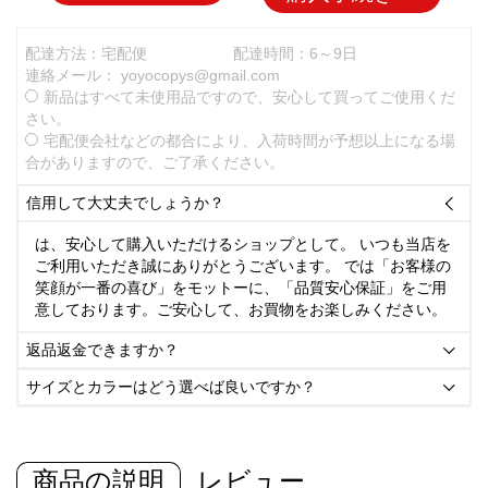
配達方法：宅配便
配達時間：6～9日
連絡メール：
yoyocopys@gmail.com
新品はすべて未使用品ですので、安心して買ってご使用くだ
さい。
宅配便会社などの都合により、入荷時間が予想以上になる場
合がありますので、ご了承ください。
信用して大丈夫でしょうか？

は、安心して購入いただけるショップとして。 いつも当店を
ご利用いただき誠にありがとうございます。 では「お客様の
笑顔が一番の喜び」をモットーに、「品質安心保証」をご用
意しております。ご安心して、お買物をお楽しみください。
返品返金できますか？

サイズとカラーはどう選べば良いですか？

商品の説明
レビュー