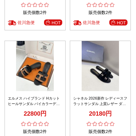
販売個数2件
販売個数2件
佐川急便
佐川急便
HOT
HOT
エルメス ハイブランド Hカット
シャネル 2026新作 レディースフ
ヒールサンダル バイカラーデザ
ラットサンダル 上質レザー ダブ
イン 上質レザー仕上げ 高品質モ
ルベルトデザイン ロゴ金具付き
22800円
20180円
デル
カジュアル高級感 激安 ブランド
コピー
販売個数2件
販売個数2件