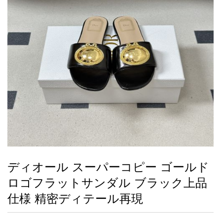
録
ー
ら
アイフォーンケ
管
せ
2026人気特集
アクセサリー
衣装セット
住まい用品
スカーフ
バッグ
ズボン
ベルト
財布
時計
小物
服
靴
ース
理
最
新
製
品
ディオール スーパーコピー ゴールド
お
ロゴフラットサンダル ブラック上品
す
す
仕様 精密ディテール再現
め
商