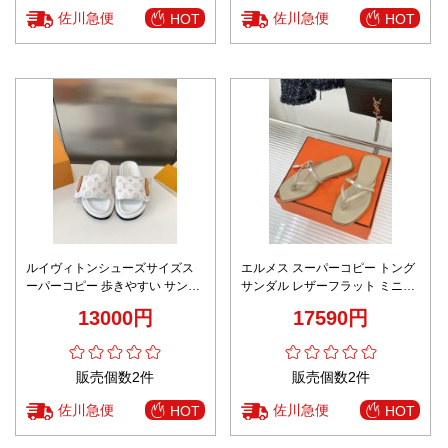
佐川急便
佐川急便
HOT
HOT
ルイヴィトンシューズサイズス
エルメス スーパーコピー トング
ーパーコピー 歩きやすい サンダ
サンダル レザーフラット ミニマ
ル スリッパ 男女兼用 おしゃれ
ルデザイン 上質感仕上げ 満足度
13000円
17590円
ホワイト
高い
販売個数2件
販売個数2件
佐川急便
佐川急便
HOT
HOT