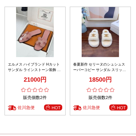
エルメス ハイブランド Hカット
春夏新作 セリーヌのシュシュス
サンダル ラインストーン装飾 フ
ーパーコピー サンダル スリッパ
ラット設計 ブランド代用
シンプル もこもこ 柔らかい 滑り
21000円
18500円
にくい ホワイト
販売個数2件
販売個数2件
佐川急便
佐川急便
HOT
HOT