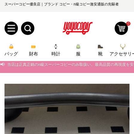
スーパーコピー優良店｜ブランド コピー・n級コピー激安通販の先駆者
0
新
バッグ
規
ロ
財布
時計
服
靴
アクセサリ
📢
当店は正真正銘のn級スーパーコピーのみ取扱い。最高品質の再現度を
ユ
グ
📢
2026春の新作続々更新中！期間中のご注文でお得な割引をご利用いただ
📢
0
新作入荷！ルイ・ヴィトンスーパーコピー バッグ最新モデルが登場。上
ー
イ
📢
当店は正真正銘のn級スーパーコピーのみ取扱い。最高品質の再現度を
ザ
ン
オ
📢
2026春の新作続々更新中！期間中のご注文でお得な割引をご利用いただ
ー
ー
お
📢
新作入荷！ルイ・ヴィトンスーパーコピー バッグ最新モデルが登場。上
yoyocopys@gmail.com
登
ダ
知