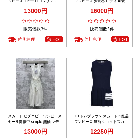
ンピースコピー ロゴプリント ス
ワンピース 少女感 レディ 可愛い
カート 少女感 ファッション 短袖
ブラック
13000円
16000円
ブラウン
販売個数3件
販売個数3件
佐川急便
佐川急便
HOT
HOT
スカート ヒダコピー ワンピース
TB トムブラウン スカートＮ級品
セール開催中 simple 無袖 レディ
ワンピース 無袖 ショットスカー
ース 優雅 ホワイト
ト 綿 ブラック
13000円
12250円