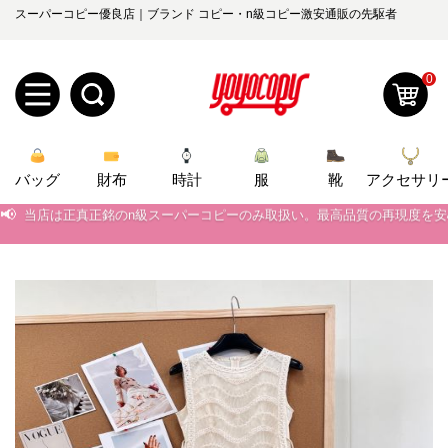
スーパーコピー優良店｜ブランド コピー・n級コピー激安通販の先駆者
0
新
バッグ
規
ロ
財布
時計
服
靴
アクセサリ
📢
当店は正真正銘のn級スーパーコピーのみ取扱い。最高品質の再現度を
ユ
グ
📢
2026春の新作続々更新中！期間中のご注文でお得な割引をご利用いただ
📢
新作入荷！ルイ・ヴィトンスーパーコピー バッグ最新モデルが登場。上
0
ー
イ
📢
当店は正真正銘のn級スーパーコピーのみ取扱い。最高品質の再現度を
ザ
ン
オ
📢
2026春の新作続々更新中！期間中のご注文でお得な割引をご利用いただ
ー
ー
お
📢
新作入荷！ルイ・ヴィトンスーパーコピー バッグ最新モデルが登場。上
yoyocopys@gmail.com
登
ダ
知