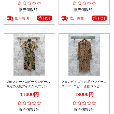
販売個数3件
販売個数3件
佐川急便
佐川急便
HOT
HOT
dior スカートコピー ワンピース
フェンディ ズッカ 柄 ワンピース
限定の人気アイテム 花プリント
スーパーコピー 優雅 ワンピース
中国風 純綿 半袖 レディース セ
水玉模様 軽量 シルク 柔軟 ハイ
11000円
13000円
クシー ブラウン
ネック ブラウン
販売個数3件
販売個数3件