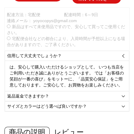
配達方法：宅配便
配達時間：6～9日
連絡メール：
yoyocopys@gmail.com
新品はすべて未使用品ですので、安心して買ってご使用くだ
さい。
宅配便会社などの都合により、入荷時間が予想以上になる場
合がありますので、ご了承ください。
信用して大丈夫でしょうか？

は、安心して購入いただけるショップとして。 いつも当店を
ご利用いただき誠にありがとうございます。 では「お客様の
笑顔が一番の喜び」をモットーに、「品質安心保証」をご用
意しております。ご安心して、お買物をお楽しみください。
返品返金できますか？

サイズとカラーはどう選べば良いですか？

商品の説明
レビュー