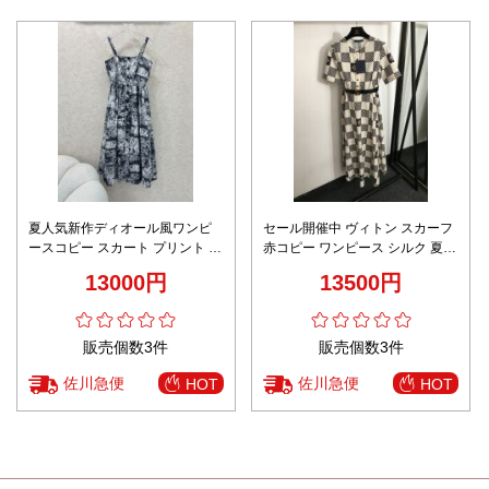
夏人気新作ディオール風ワンピ
セール開催中 ヴィトン スカーフ
ースコピー スカート プリント 優
赤コピー ワンピース シルク 夏服
雅レディ ブラック
ベルト付き 格子模様 型番
13000円
13500円
20240743 ブラック
販売個数3件
販売個数3件
佐川急便
佐川急便
HOT
HOT