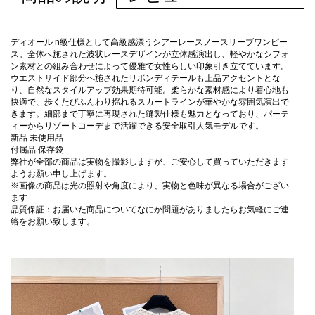
ディオール n級仕様として高級感漂うシアーレースノースリーブワンピー
ス。全体へ施された波状レースデザインが立体感演出し、軽やかなシフォ
ン素材との組み合わせによって優雅で女性らしい印象引き立てています。
ウエストサイド部分へ施されたリボンディテールも上品アクセントとな
り、自然なスタイルアップ効果期待可能。柔らかな素材感により着心地も
快適で、歩くたびふんわり揺れるスカートラインが華やかな雰囲気演出で
きます。細部まで丁寧に再現された縫製仕様も魅力となっており、パーテ
ィーからリゾートコーデまで活躍できる安全取引人気モデルです。
新品 未使用品
付属品 保存袋
弊社が全部の商品は実物を撮影しますが、ご安心して買っていただきます
ようお願い申し上げます。
※画像の商品は光の照射や角度により、実物と色味が異なる場合がござい
ます
品質保証：お届いた商品についてなにか問題がありましたらお気軽にご連
絡をお願い致します。