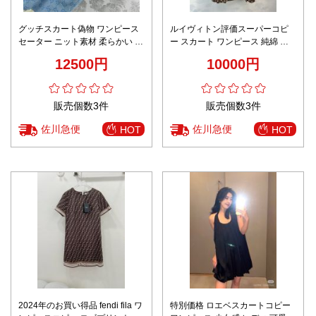
グッチスカート偽物 ワンピース
ルイヴィトン評価スーパーコピ
セーター ニット素材 柔らかい 個
ー スカート ワンピース 純綿 無
性的 半袖 花柄 ファッション ブ
袖 プリント 花柄 女性 ブラウン
12500円
10000円
ルー
販売個数3件
販売個数3件
佐川急便
佐川急便
HOT
HOT
2024年のお買い得品 fendi fila ワ
特別価格 ロエベスカートコピー