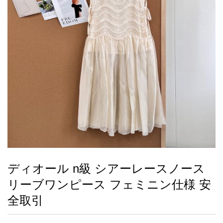
録
ー
ら
アイフォーンケ
管
せ
2026人気特集
アクセサリー
衣装セット
住まい用品
スカーフ
バッグ
ズボン
ベルト
財布
時計
小物
服
靴
ース
理
最
新
製
品
ディオール n級 シアーレースノース
お
リーブワンピース フェミニン仕様 安
す
す
全取引
め
商