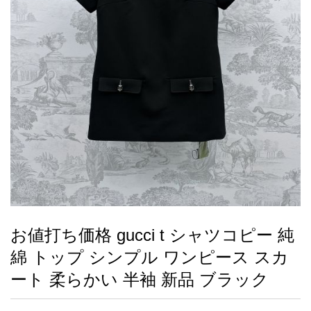
録
ー
ら
アイフォーンケ
管
せ
2026人気特集
アクセサリー
衣装セット
住まい用品
スカーフ
バッグ
ズボン
ベルト
財布
時計
小物
服
靴
ース
理
最
新
製
品
お値打ち価格 gucci t シャツコピー 純
お
綿 トップ シンプル ワンピース スカ
す
す
ート 柔らかい 半袖 新品 ブラック
め
商