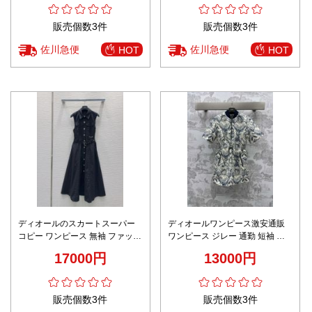
販売個数3件
販売個数3件
佐川急便
佐川急便
HOT
HOT
ディオールのスカートスーパー
ディオールワンピース激安通販
コピー ワンピース 無袖 ファッシ
ワンピース ジレー 通勤 短袖 ス
ョン 優雅レディ ブラック
カート プリント 個性的 カラフル
17000円
13000円
ブルー
販売個数3件
販売個数3件