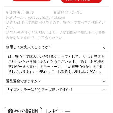
配達方法：宅配便
配達時間：6～9日
連絡メール：
yoyocopys@gmail.com
新品はすべて未使用品ですので、安心して買ってご使用くだ
さい。
宅配便会社などの都合により、入荷時間が予想以上になる場
合がありますので、ご了承ください。
信用して大丈夫でしょうか？

は、安心して購入いただけるショップとして。 いつも当店を
ご利用いただき誠にありがとうございます。 では「お客様の
笑顔が一番の喜び」をモットーに、「品質安心保証」をご用
意しております。ご安心して、お買物をお楽しみください。
返品返金できますか？

サイズとカラーはどう選べば良いですか？

商品の説明
レビュー