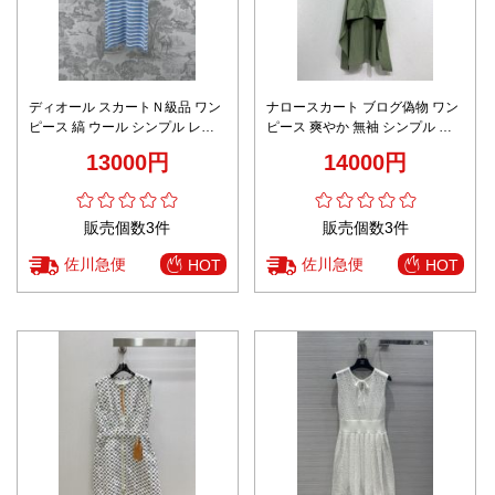
ディオール スカートＮ級品 ワン
ナロースカート ブログ偽物 ワン
ピース 縞 ウール シンプル レデ
ピース 爽やか 無袖 シンプル フ
ィース 半袖 柔らかい ブルー
ァッション感 グリーン
13000円
14000円
販売個数3件
販売個数3件
佐川急便
佐川急便
HOT
HOT