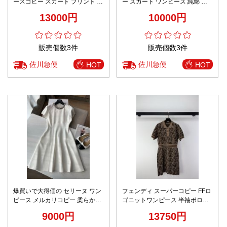
ースコピー スカート プリント 優
ー スカート ワンピース 純綿 無
雅レディ ブラック
袖 プリント 花柄 女性 ブラウン
13000円
10000円
販売個数3件
販売個数3件
佐川急便
佐川急便
HOT
HOT
爆買いで大得価の セリーヌ ワン
フェンディ スーパーコピー FFロ
ピース メルカリコピー 柔らかい
ゴニットワンピース 半袖ポロデ
スカート ダイヤモンド飾り キラ
ザイン 高級感仕上げ
9000円
13750円
キラ ホワイト