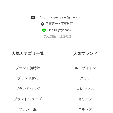
Eメール：
yoyocopys@gmail.com
信頼第一・丁寧対応
Line ID:yoyocopy
安心対応・迅速発送
人気カテゴリ一覧
人気ブランド
ブランド腕時計
ルイヴィトン
ブランド財布
グッチ
ブランドバッグ
ロレックス
ブランドシューズ
セリーヌ
ブランド服
エルメス