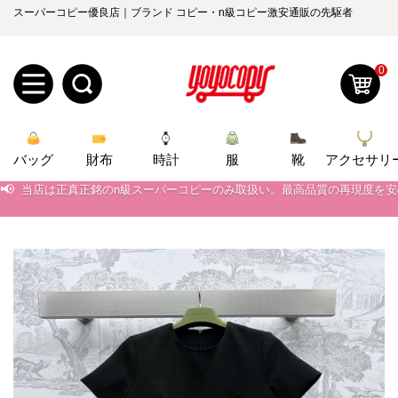
スーパーコピー優良店｜ブランド コピー・n級コピー激安通販の先駆者
0
新
バッグ
規
ロ
財布
時計
服
靴
アクセサリ
📢
当店は正真正銘のn級スーパーコピーのみ取扱い。最高品質の再現度を
ユ
グ
📢
2026春の新作続々更新中！期間中のご注文でお得な割引をご利用いただ
📢
新作入荷！ルイ・ヴィトンスーパーコピー バッグ最新モデルが登場。上
0
ー
イ
📢
当店は正真正銘のn級スーパーコピーのみ取扱い。最高品質の再現度を
ザ
ン
オ
📢
2026春の新作続々更新中！期間中のご注文でお得な割引をご利用いただ
ー
ー
お
📢
新作入荷！ルイ・ヴィトンスーパーコピー バッグ最新モデルが登場。上
yoyocopys@gmail.com
登
ダ
知