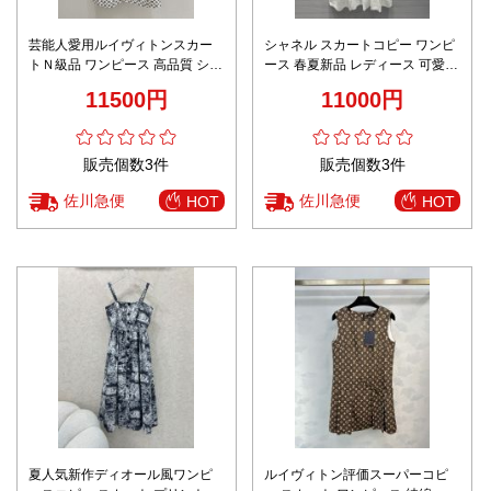
芸能人愛用ルイヴィトンスカー
シャネル スカートコピー ワンピ
トＮ級品 ワンピース 高品質 シン
ース 春夏新品 レディース 可愛い
プル 優雅レディ ホワイト
無袖 ファッション 高級感 2色可
11500円
11000円
選 ホワイト
販売個数3件
販売個数3件
佐川急便
佐川急便
HOT
HOT
夏人気新作ディオール風ワンピ
ルイヴィトン評価スーパーコピ