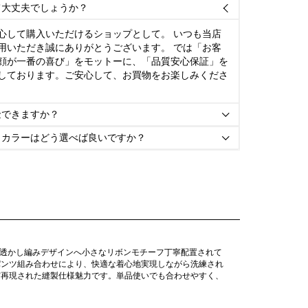
て大丈夫でしょうか？

心して購入いただけるショップとして。 いつも当店
用いただき誠にありがとうございます。 では「お客
顔が一番の喜び」をモットーに、「品質安心保証」を
しております。ご安心して、お買物をお楽しみくださ
金できますか？

とカラーはどう選べば良いですか？

る透かし編みデザインへ小さなリボンモチーフ丁寧配置されて
パンツ組み合わせにより、快適な着心地実現しながら洗練され
実再現された縫製仕様魅力です。単品使いでも合わせやすく、