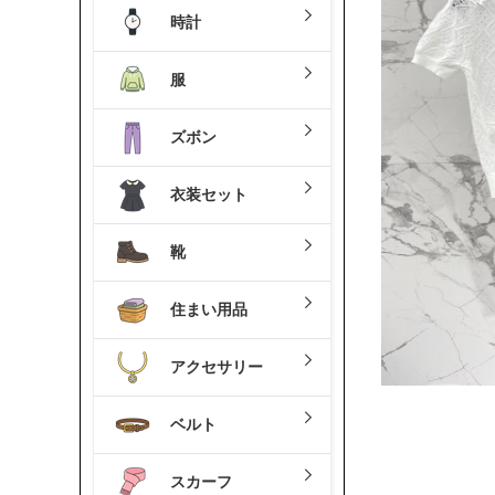
時計
服
ズボン
衣装セット
靴
住まい用品
アクセサリー
ベルト
スカーフ