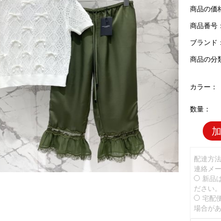
商品の価
商品番号：D
ブランド
商品の分
カラー：
数量：
配達方
連絡メ
新品
ださい
宅配
場合が