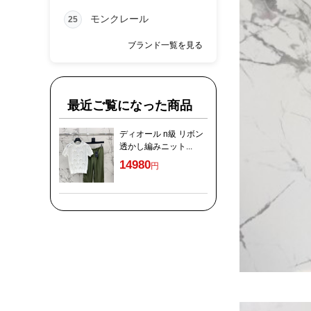
モンクレール
25
ブランド一覧を見る
最近ご覧になった商品
ディオール n級 リボン
透かし編みニット...
14980
円