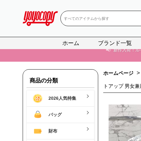
ホーム
ブランド一覧
📢
当店は正真
📢
2
>
ホームページ
📢
新作入荷！ル
商品の分類
トアップ 男女兼
📢
当店は正真
2026人気特集
📢
2
バッグ
📢
新作入荷！ル
財布