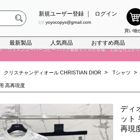
新規ユーザー登録
ログイン
yoyocopys@gmail.com
買い物
最新製品
人気商品
おすすめ商品
正銘のn級スーパーコピーのみ取扱い。最高品質の再現度を安心してお選
026春の新作続々更新中！期間中のご注文でお得な割引をご利用いただ
>
>
クリスチャンディオール CHRISTIAN DIOR
Tシャツ
イ・ヴィトンスーパーコピー バッグ最新モデルが登場。上質な仕上が
用 高再現度
正銘のn級スーパーコピーのみ取扱い。最高品質の再現度を安心してお選
026春の新作続々更新中！期間中のご注文でお得な割引をご利用いただ
ディ
イ・ヴィトンスーパーコピー バッグ最新モデルが登場。上質な仕上が
ット
再現