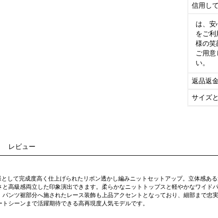
信用し
は、安
をご利
様の笑
ご用意
い。
返品返
サイズ
レビュー
仕様として完成度高く仕上げられたリボン透かし編みニットセットアップ。立体感あ
さと高級感両立した印象演出できます。柔らかなニットトップスと軽やかなワイド
。パンツ裾部分へ施されたレース装飾も上品アクセントとなっており、細部まで忠
ートシーンまで活躍期待できる高再現度人気モデルです。