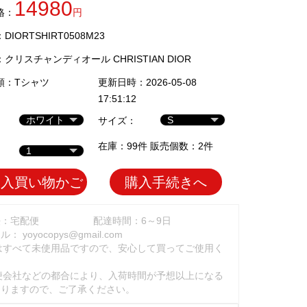
14980
格：
円
IORTSHIRT0508M23
：
クリスチャンディオール CHRISTIAN DIOR
類：
Tシャツ
更新日時：2026-05-08
17:51:12
サイズ：
在庫：99件 販売個数：2件
加入買い物かご
購入手続きへ
法：宅配便
配達時間：6～9日
ール：
yoyocopys@gmail.com
はすべて未使用品ですので、安心して買ってご使用く
。
便会社などの都合により、入荷時間が予想以上になる
ありますので、ご了承ください。