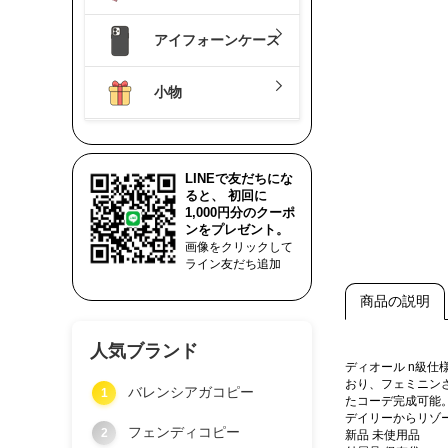
アイフォーンケース
小物
LINEで友だちにな
ると、 初回に
1,000円分のクーポ
ンをプレゼント。
画像をクリックして
ライン友だち追加
商品の説明
人気ブランド
ディオール n級
おり、フェミニン
バレンシアガコピー
1
たコーデ完成可能
デイリーからリゾ
フェンディコピー
2
新品 未使用品