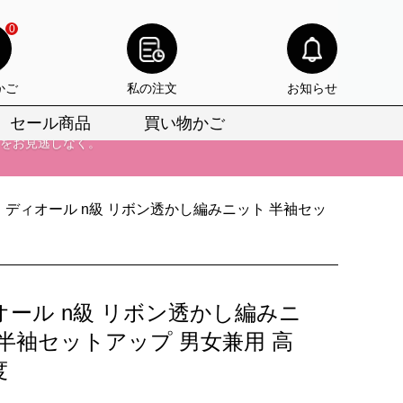
0
かご
私の注文
お知らせ
セール商品
買い物かご
びいただけます。
けます。
ディオール n級 リボン透かし編みニット 半袖セッ
りをお見逃しなく。
びいただけます。
けます。
オール n級 リボン透かし編みニ
りをお見逃しなく。
 半袖セットアップ 男女兼用 高
度