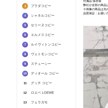
付属品 保存袋
弊社が全部の商品
プラダコピー
3
※画像の商品は光
品質保証：お届い
シャネルコピー
4
セリーヌコピー
5
エルメスコピー
6
ルイヴィトンコピー
7
ヴェトモンコピー
8
ステューシー
9
ディオール コピー
10
グッチ コピー
11
ロエベ LOEWE
12
フェラガモ
13