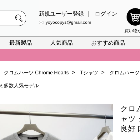
新規ユーザー登録
ログイン
yoyocopys@gmail.com
買い物
最新製品
人気商品
おすすめ商品
正銘のn級スーパーコピーのみ取扱い。最高品質の再現度を安心してお選
026春の新作続々更新中！期間中のご注文でお得な割引をご利用いただ
>
>
クロムハーツ Chrome Hearts
Tシャツ
クロムハーツ
イ・ヴィトンスーパーコピー バッグ最新モデルが登場。上質な仕上が
コミ多数人気モデル
正銘のn級スーパーコピーのみ取扱い。最高品質の再現度を安心してお選
026春の新作続々更新中！期間中のご注文でお得な割引をご利用いただ
クロ
イ・ヴィトンスーパーコピー バッグ最新モデルが登場。上質な仕上が
ャツ
良好