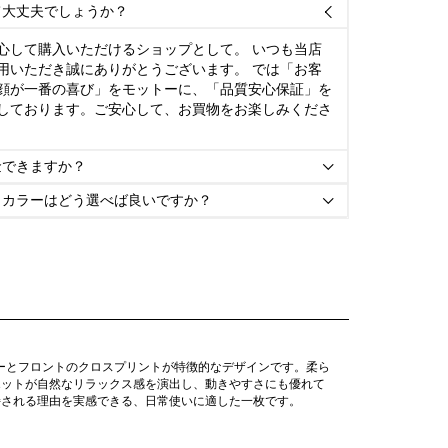
て大丈夫でしょうか？

心して購入いただけるショップとして。 いつも当店
用いただき誠にありがとうございます。 では「お客
顔が一番の喜び」をモットーに、「品質安心保証」を
しております。ご安心して、お買物をお楽しみくださ
金できますか？

とカラーはどう選べば良いですか？

ラーとフロントのクロスプリントが特徴的なデザインです。柔ら
エットが自然なリラックス感を演出し、動きやすさにも優れて
持される理由を実感できる、日常使いに適した一枚です。