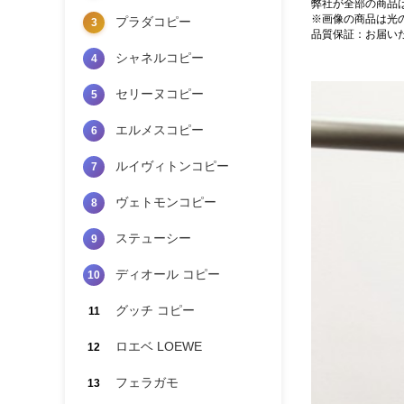
弊社が全部の商品
※画像の商品は光
プラダコピー
3
品質保証：お届い
シャネルコピー
4
セリーヌコピー
5
エルメスコピー
6
ルイヴィトンコピー
7
ヴェトモンコピー
8
ステューシー
9
ディオール コピー
10
グッチ コピー
11
ロエベ LOEWE
12
フェラガモ
13