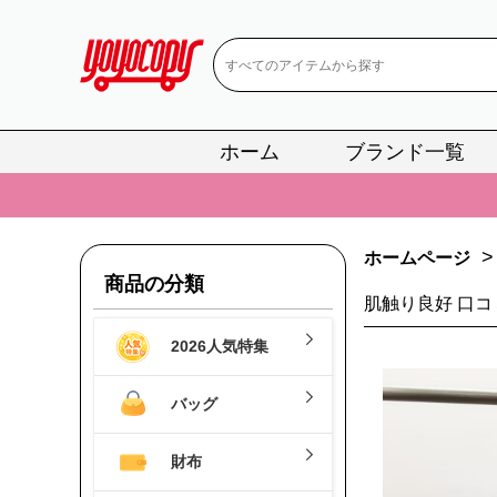
ホーム
ブランド一覧
📢
当店は正真
📢
2
>
ホームページ
📢
新作入荷！ル
商品の分類
肌触り良好 口
📢
当店は正真
2026人気特集
📢
2
📢
新作入荷！ル
バッグ
財布