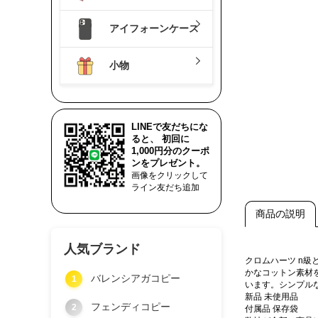
アイフォーンケース
小物
LINEで友だちにな
ると、 初回に
1,000円分のクーポ
ンをプレゼント。
画像をクリックして
ライン友だち追加
商品の説明
人気ブランド
クロムハーツ n
かなコットン素材
バレンシアガコピー
1
います。シンプル
新品 未使用品
フェンディコピー
2
付属品 保存袋