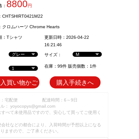
8800
格：
円
HTSHIRT0421M22
：
クロムハーツ Chrome Hearts
類：
Tシャツ
更新日時：2026-04-22
16:21:46
サイズ：
在庫：99件 販売個数：1件
加入買い物かご
購入手続きへ
法：宅配便
配達時間：6～9日
ール：
yoyocopys@gmail.com
はすべて未使用品ですので、安心して買ってご使用く
。
便会社などの都合により、入荷時間が予想以上になる
ありますので、ご了承ください。