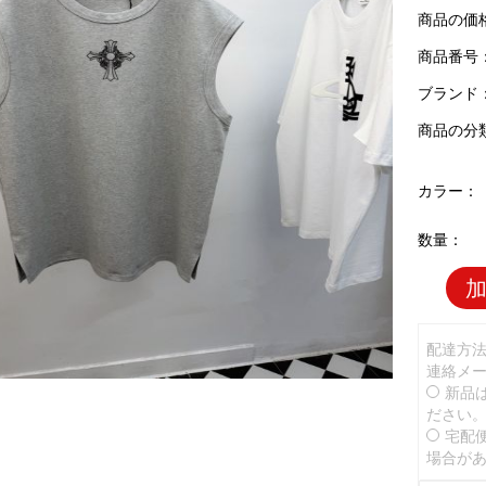
商品の価
商品番号：C
ブランド
商品の分
カラー：
数量：
配達方
連絡メ
新品
ださい
宅配
場合が