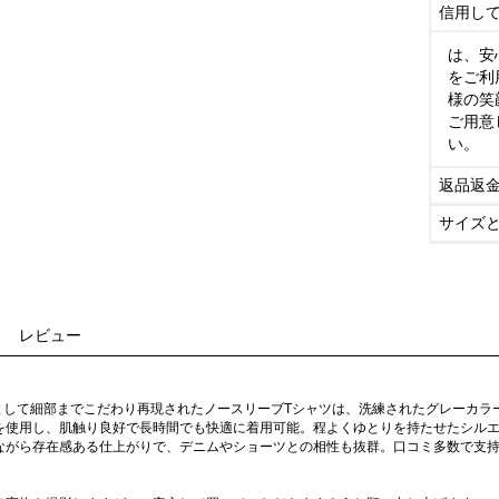
信用し
は、安
をご利
様の笑
ご用意
い。
返品返
サイズ
レビュー
級として細部までこだわり再現されたノースリーブTシャツは、洗練されたグレーカ
を使用し、肌触り良好で長時間でも快適に着用可能。程よくゆとりを持たせたシル
ながら存在感ある仕上がりで、デニムやショーツとの相性も抜群。口コミ多数で支