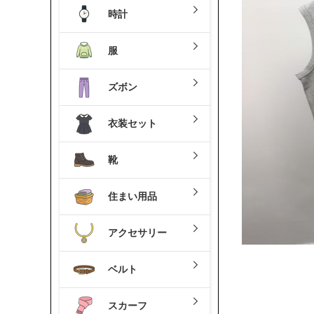
時計
服
ズボン
衣装セット
靴
住まい用品
アクセサリー
ベルト
スカーフ