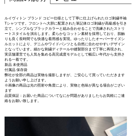
ルイヴィトン ブランド コピー仕様として丁寧に仕上げられたロゴ刺繍半袖
Tシャツです。フロントへ大胆に配置された筆記体ロゴ刺繍が高級感を引き
立て、シンプルなブラックカラーと組み合わせることで洗練されたストリ
ートスタイルを演出します。柔らかなコットン素材を採用しており、肌触
りも良く長時間でも快適な着用感を実現。ゆったりしたオーバーサイズシ
ルエットにより、デニムやワイドパンツとも自然に合わせやすいデザイン
となっています。細かな刺繍ディテールや縫製部分まで丁寧に再現され、
実店舗運営でも人気を集める高完成度モデルとして幅広い年代から支持さ
れる一着です。
新品 未使用品
付属品 保存袋
弊社が全部の商品は実物を撮影しますが、ご安心して買っていただきます
ようお願い申し上げます。
※画像の商品は光の照射や角度により、実物と色味が異なる場合がござい
ます
品質保証：お届いた商品についてなにか問題がありましたらお気軽にご連
絡をお願い致します。