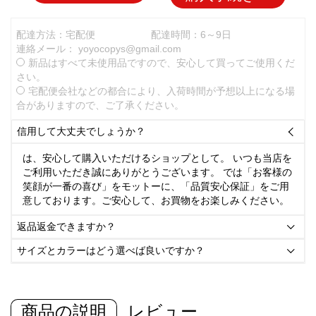
配達方法：宅配便
配達時間：6～9日
連絡メール：
yoyocopys@gmail.com
新品はすべて未使用品ですので、安心して買ってご使用くだ
さい。
宅配便会社などの都合により、入荷時間が予想以上になる場
合がありますので、ご了承ください。
信用して大丈夫でしょうか？

は、安心して購入いただけるショップとして。 いつも当店を
ご利用いただき誠にありがとうございます。 では「お客様の
笑顔が一番の喜び」をモットーに、「品質安心保証」をご用
意しております。ご安心して、お買物をお楽しみください。
返品返金できますか？

サイズとカラーはどう選べば良いですか？

商品の説明
レビュー