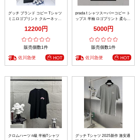
グッチ ブランド コピー Tシャツ
prada t シャツスーパーコピー ト
ミニロゴプリント クルーネック
ップス 半袖 ロゴプリント 柔らか
シンプル設計 通気仕様 新作モデ
い 綿100％ シンプル ブラック
12200円
5000円
ル
販売個数1件
販売個数1件
佐川急便
佐川急便
HOT
HOT
クロムハーツ n級 半袖Tシャツ
グッチ Tシャツ 2025新作 激安通