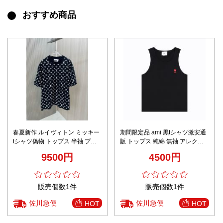
おすすめ商品
春夏新作 ルイヴィトン ミッキー
期間限定品 ami 黒tシャツ激安通
tシャツ偽物 トップス 半袖 プリ
販 トップス 純綿 無袖 アレクサ
ント 純綿 シンプル 男女兼用 プ
ンドルマテュッシ ブラック
9500円
4500円
リント ブラック
販売個数1件
販売個数1件
佐川急便
佐川急便
HOT
HOT