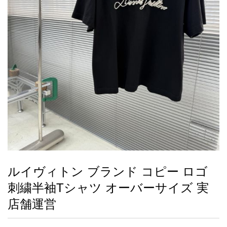
録
ー
ら
アイフォーンケ
管
せ
2026人気特集
アクセサリー
衣装セット
住まい用品
スカーフ
バッグ
ズボン
ベルト
財布
時計
小物
服
靴
ース
理
最
新
製
品
ルイヴィトン ブランド コピー ロゴ
お
刺繍半袖Tシャツ オーバーサイズ 実
す
す
店舗運営
め
商