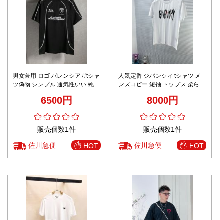
男女兼用 ロゴ バレンシアガtシャ
人気定番 ジバンシィ tシャツ メ
ツ偽物 シンプル 通気性いい 純綿
ンズコピー 短袖 トップス 柔らか
トップス 短袖 プリント ブラック
い ロゴプリント ファッション ホ
6500円
8000円
ワイト
販売個数1件
販売個数1件
佐川急便
佐川急便
HOT
HOT