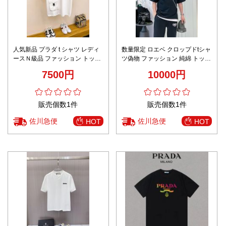
人気新品 プラダ t シャツ レディ
数量限定 ロエベ クロップドtシャ
ースＮ級品 ファッション トップ
ツ偽物 ファッション 純綿 トップ
ス 純綿 半袖 柔らかい ホワイト
ス 短袖 ブラック
7500円
10000円
販売個数1件
販売個数1件
佐川急便
佐川急便
HOT
HOT