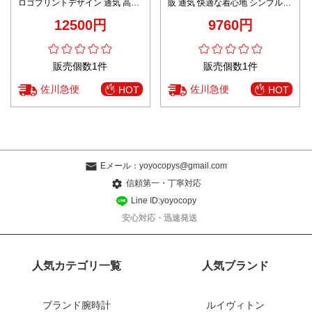
ロゴプリントデザイン 通気 高評
販 通気 快適な着心地 シンプルデ
価 上質感
ザイン 高級感仕上げ レビュー高
12500円
9760円
リピ率 ブランド服コピー
販売個数1件
販売個数1件
佐川急便
佐川急便
HOT
HOT
Eメール：
yoyocopys@gmail.com
信頼第一・丁寧対応
Line ID:yoyocopy
安心対応・迅速発送
人気カテゴリ一覧
人気ブランド
ブランド腕時計
ルイヴィトン