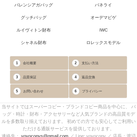
バレンシアガバッグ
パネライ
グッチバッグ
オーデマピゲ
ルイヴィトン財布
IWC
シャネル財布
ロレックスモデル
1
2
会社概要
支払い方法
3
4
品質保証
返品交換
5
6
お問い合わせ
プライバシー
当サイトではスーパーコピー・ブランドコピー商品を中心に、 バ
ッグ・時計・財布・アクセサリーなど人気ブランドの高品質モデ
ルを多数取り揃えております。 初めての方でも安心してご利用い
ただける通販サービスを提供しております。
連絡先：
yoyocopys@gmail.com
／ Line: yoyocopy ／ 店長：渡辺