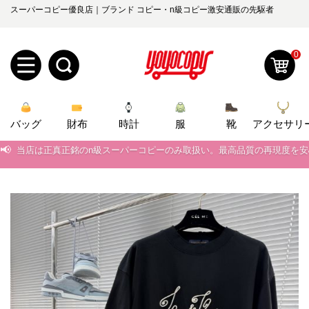
スーパーコピー優良店｜ブランド コピー・n級コピー激安通販の先駆者
0
新
バッグ
規
ロ
財布
時計
服
靴
アクセサリ
📢
当店は正真正銘のn級スーパーコピーのみ取扱い。最高品質の再現度を
ユ
グ
📢
2026春の新作続々更新中！期間中のご注文でお得な割引をご利用いただ
0
ー
イ
📢
新作入荷！ルイ・ヴィトンスーパーコピー バッグ最新モデルが登場。上
📢
当店は正真正銘のn級スーパーコピーのみ取扱い。最高品質の再現度を
ザ
ン
オ
📢
2026春の新作続々更新中！期間中のご注文でお得な割引をご利用いただ
ー
ー
お
📢
yoyocopys@gmail.com
新作入荷！ルイ・ヴィトンスーパーコピー バッグ最新モデルが登場。上
登
ダ
知