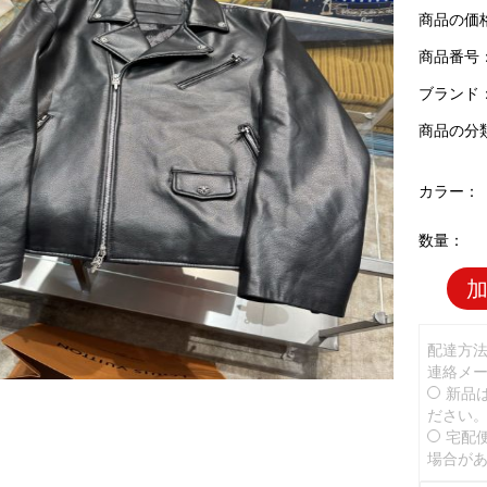
商品の価
商品番号：C
ブランド
商品の分
カラー：
数量：
配達方
連絡メ
新品
ださい
宅配
場合が