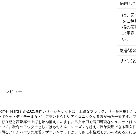
信用し
は、安
をご利
様の笑
ご用意
い。
返品返
サイズ
レビュー
rome Hearts）の2025新作レザージャケットは、上質なブラックレザーを使
たポケットディテールなど、ブランドらしいアイコニックな要素が光る一着です。ブ
な存在感と高級感仕上げを兼ね備えています。男女兼用で着用可能なシルエットは
マッチ。秋冬のアウターとしてはもちろん、シーズンを超えて長年愛用できる耐久
を得るクロムハーツの定番レザージャケットは、まさに本格派モデルを求める方に