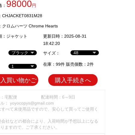
98000
格：
円
HJACKET0831M28
：
クロムハーツ Chrome Hearts
類：
ジャケット
更新日時：2025-08-31
18:42:20
サイズ：
在庫：99件 販売個数：2件
加入買い物かご
購入手続きへ
法：宅配便
配達時間：6～9日
ール：
yoyocopys@gmail.com
はすべて未使用品ですので、安心して買ってご使用く
。
便会社などの都合により、入荷時間が予想以上になる
ありますので、ご了承ください。