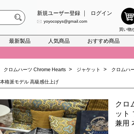
新規ユーザー登録
ログイン
yoyocopys@gmail.com
買い物
最新製品
人気商品
おすすめ商品
正銘のn級スーパーコピーのみ取扱い。最高品質の再現度を安心してお選
026春の新作続々更新中！期間中のご注文でお得な割引をご利用いただ
イ・ヴィトンスーパーコピー バッグ最新モデルが登場。上質な仕上が
>
>
クロムハーツ Chrome Hearts
ジャケット
クロムハー
正銘のn級スーパーコピーのみ取扱い。最高品質の再現度を安心してお選
 本格派モデル 高級感仕上げ
026春の新作続々更新中！期間中のご注文でお得な割引をご利用いただ
クロム
イ・ヴィトンスーパーコピー バッグ最新モデルが登場。上質な仕上が
ット 
兼用