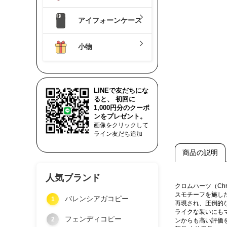
アイフォーンケース
小物
LINEで友だちにな
ると、 初回に
1,000円分のクーポ
ンをプレゼント。
画像をクリックして
ライン友だち追加
商品の説明
人気ブランド
クロムハーツ（Ch
スモチーフを施し
バレンシアガコピー
1
再現され、圧倒的
ライクな装いにも
フェンディコピー
2
ンからも高い評価