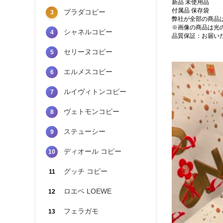
新品 未使用品
付属品 保存袋
プラダコピー
3
弊社が全部の商品
※画像の商品は光
シャネルコピー
4
品質保証：お届い
セリーヌコピー
5
エルメスコピー
6
ルイヴィトンコピー
7
ヴェトモンコピー
8
ステューシー
9
ディオール コピー
10
グッチ コピー
11
ロエベ LOEWE
12
フェラガモ
13