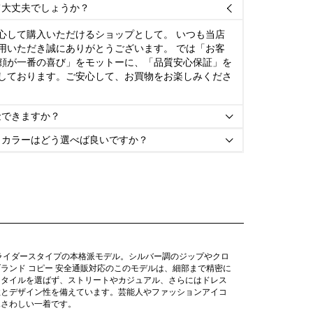
て大丈夫でしょうか？

心して購入いただけるショップとして。 いつも当店
用いただき誠にありがとうございます。 では「お客
顔が一番の喜び」をモットーに、「品質安心保証」を
しております。ご安心して、お買物をお楽しみくださ
金できますか？

とカラーはどう選べば良いですか？

用したライダースタイプの本格派モデル。シルバー調のジップやクロ
ランド コピー 安全通販対応のこのモデルは、細部まで精密に
スタイルを選ばず、ストリートやカジュアル、さらにはドレス
性とデザイン性を備えています。芸能人やファッションアイコ
ふさわしい一着です。