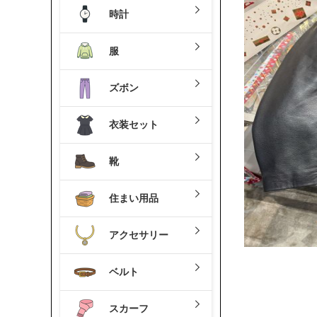
時計
服
ズボン
衣装セット
靴
住まい用品
アクセサリー
ベルト
スカーフ