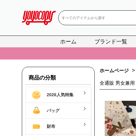
ホーム
ブランド一覧
📢
当店は正真
📢
2
📢
新作入荷！ル
>
ホームページ
商品の分類
📢
当店は正真
全通販 男女兼用
📢
2
2026人気特集
📢
新作入荷！ル
バッグ
財布