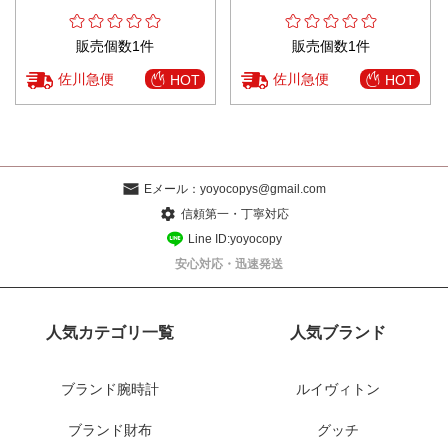
販売個数1件
販売個数1件
佐川急便
佐川急便
HOT
HOT
Eメール：
yoyocopys@gmail.com
信頼第一・丁寧対応
Line ID:yoyocopy
安心対応・迅速発送
人気カテゴリ一覧
人気ブランド
ブランド腕時計
ルイヴィトン
ブランド財布
グッチ