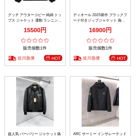
グッチ アウターコピー 純綿 トッ
ディオール 2025新作 ブラックフ
プス ジャケット 運動 ランニング
ード付きジップジャケット 偽物
軽量 プリント ブラック
男女兼用 快適な着心地 高級感仕
15500円
16900円
上げ 精密ディテール
販売個数1件
販売個数1件
佐川急便
佐川急便
HOT
HOT
超人気 バーバリー ジャケット偽
ARC サーミー インサレーテッド