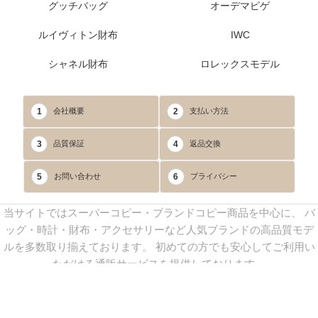
グッチバッグ
オーデマピゲ
ルイヴィトン財布
IWC
シャネル財布
ロレックスモデル
1
2
会社概要
支払い方法
3
4
品質保証
返品交換
5
6
お問い合わせ
プライバシー
当サイトではスーパーコピー・ブランドコピー商品を中心に、 バ
ッグ・時計・財布・アクセサリーなど人気ブランドの高品質モデ
ルを多数取り揃えております。 初めての方でも安心してご利用い
ただける通販サービスを提供しております。
連絡先：
yoyocopys@gmail.com
／ Line: yoyocopy ／ 店長：渡辺
実香 ／ 営業時間：08：30～23：30（24時間受付）
※当WEBサイト掲載写真の無断転載・外部利用を禁止します。