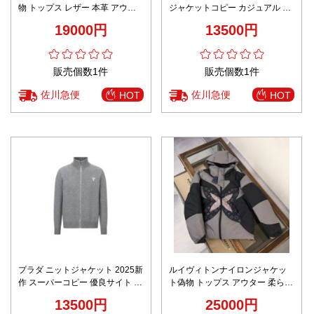
物 トップス レザー 本革 アウタ
ジャケットコピー カジュアル ト
ー ジャケット 秋冬服 ブラック
ップス 保温 アウター ブラック
19000円
13500円
販売個数1件
販売個数1件
佐川急便
佐川急便
HOT
HOT
プラダ ニットジャケット 2025新
ルイヴィトンナイロンジャケッ
作 スーパーコピー 優良サイト 上
ト偽物 トップス アウター 柔らか
質感 丁寧な縫製 高品質 レビュー
い 暖かい 軽量 運動 ブラック
13500円
25000円
高リピ率