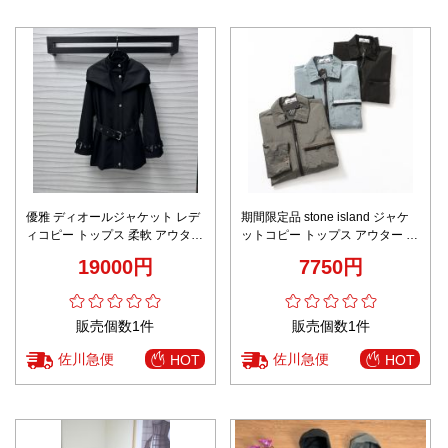
優雅 ディオールジャケット レデ
期間限定品 stone island ジャケ
ィコピー トップス 柔軟 アウター
ットコピー トップス アウター ナ
防風 暖かい コート ブラック
イロン 日焼け止め服 軽量 3色可
19000円
7750円
選
販売個数1件
販売個数1件
佐川急便
佐川急便
HOT
HOT