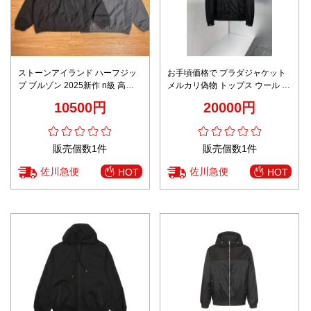
ストーンアイランド ハーフジッ
お手頃価格で プラダジャケット
プ ブルゾン 2025新作 n級 高再
メルカリ偽物 トップス ウール 暖
現度 防風 軽量 アウター レビュ
かい 柔軟 アウター 防風 ロゴプ
10500円
20000円
ー高リピ率 安心サイト
リント ブラック
販売個数1件
販売個数1件
佐川急便
佐川急便
HOT
HOT