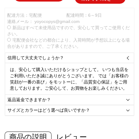
配達方法：宅配便
配達時間：6～9日
連絡メール：
yoyocopys@gmail.com
新品はすべて未使用品ですので、安心して買ってご使用くだ
さい。
宅配便会社などの都合により、入荷時間が予想以上になる場
合がありますので、ご了承ください。
信用して大丈夫でしょうか？

は、安心して購入いただけるショップとして。 いつも当店を
ご利用いただき誠にありがとうございます。 では「お客様の
笑顔が一番の喜び」をモットーに、「品質安心保証」をご用
意しております。ご安心して、お買物をお楽しみください。
返品返金できますか？

サイズとカラーはどう選べば良いですか？

商品の説明
レビュー