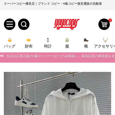
スーパーコピー優良店｜ブランド コピー・n級コピー激安通販の先駆者
0
新
バッグ
規
ロ
財布
時計
服
靴
アクセサリ
📢
当店は正真正銘のn級スーパーコピーのみ取扱い。最高品質の再現度を
ユ
グ
📢
2026春の新作続々更新中！期間中のご注文でお得な割引をご利用いただ
0
ー
イ
📢
新作入荷！ルイ・ヴィトンスーパーコピー バッグ最新モデルが登場。上
📢
当店は正真正銘のn級スーパーコピーのみ取扱い。最高品質の再現度を
ザ
ン
オ
📢
2026春の新作続々更新中！期間中のご注文でお得な割引をご利用いただ
ー
ー
お
yoyocopys@gmail.com
📢
新作入荷！ルイ・ヴィトンスーパーコピー バッグ最新モデルが登場。上
登
ダ
知