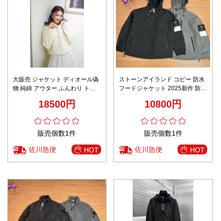
大販売 ジャケット ディオール偽
ストーンアイランド コピー 防水
物 純綿 アウター ふんわり トッ
フードジャケット 2025新作 防水
プス 柔軟 フード付き 高級 ホワ
防風仕様 快適な着心地 耐久性優
18500円
10800円
イト
秀 圧倒的な再現度 ユーザー満足
保証 安心サイト
販売個数1件
販売個数1件
佐川急便
佐川急便
HOT
HOT