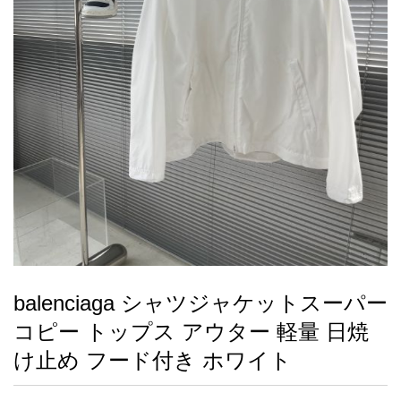
録
ー
ら
アイフォーンケ
管
せ
2026人気特集
アクセサリー
衣装セット
住まい用品
スカーフ
バッグ
ズボン
ベルト
財布
時計
小物
服
靴
ース
理
最
新
製
品
balenciaga シャツジャケットスーパー
お
コピー トップス アウター 軽量 日焼
す
す
け止め フード付き ホワイト
め
商