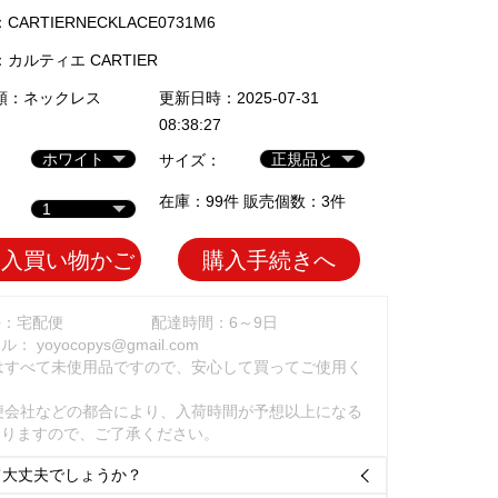
ARTIERNECKLACE0731M6
：
カルティエ CARTIER
類：
ネックレス
更新日時：2025-07-31
08:38:27
サイズ：
在庫：99件 販売個数：3件
加入買い物かご
購入手続きへ
法：宅配便
配達時間：6～9日
ール：
yoyocopys@gmail.com
はすべて未使用品ですので、安心して買ってご使用く
。
便会社などの都合により、入荷時間が予想以上になる
ありますので、ご了承ください。
て大丈夫でしょうか？
