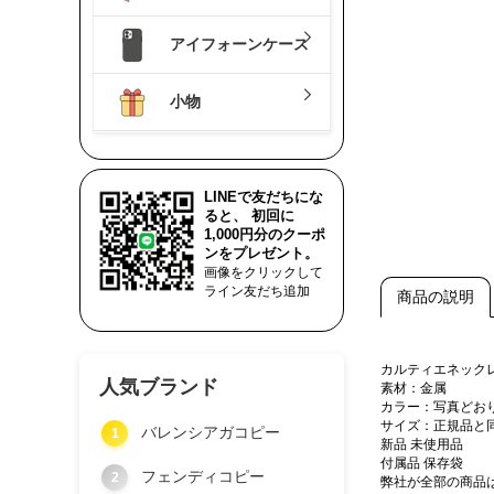
アイフォーンケース
小物
LINEで友だちにな
ると、 初回に
1,000円分のクーポ
ンをプレゼント。
画像をクリックして
ライン友だち追加
商品の説明
カルティエネック
人気ブランド
素材：金属
カラー：写真どお
サイズ：正規品と
バレンシアガコピー
1
新品 未使用品
付属品 保存袋
フェンディコピー
2
弊社が全部の商品