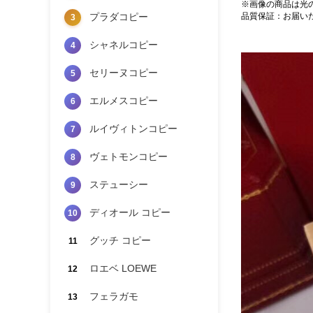
※画像の商品は光
プラダコピー
品質保証：お届い
3
シャネルコピー
4
セリーヌコピー
5
エルメスコピー
6
ルイヴィトンコピー
7
ヴェトモンコピー
8
ステューシー
9
ディオール コピー
10
グッチ コピー
11
ロエベ LOEWE
12
フェラガモ
13