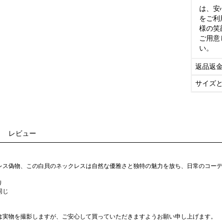
は、安
をご利
様の笑
ご用意
い。
返品返
サイズ
レビュー
レス偽物、この白貝のネックレスは自然な優雅さと独特の魅力を放ち、日常のコー
り
同じ
は実物を撮影しますが、ご安心して買っていただきますようお願い申し上げます。