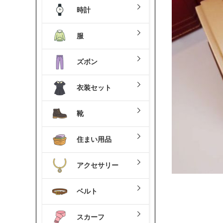
時計
服
ズボン
衣装セット
靴
住まい用品
アクセサリー
ベルト
スカーフ