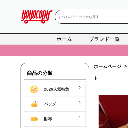
ホーム
ブランド一覧
📢
当店は正真
📢
2
>
ホームページ
📢
新作入荷！ル
商品の分類
ト
📢
当店は正真
2026人気特集
📢
2
📢
新作入荷！ル
バッグ
財布