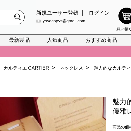
新規ユーザー登録
ログイン
yoyocopys@gmail.com
買い物
最新製品
人気商品
おすすめ商品
正銘のn級スーパーコピーのみ取扱い。最高品質の再現度を安心してお選
026春の新作続々更新中！期間中のご注文でお得な割引をご利用いただ
>
>
カルティエ CARTIER
ネックレス
魅力的なカルティ
イ・ヴィトンスーパーコピー バッグ最新モデルが登場。上質な仕上が
正銘のn級スーパーコピーのみ取扱い。最高品質の再現度を安心してお選
026春の新作続々更新中！期間中のご注文でお得な割引をご利用いただ
魅力
イ・ヴィトンスーパーコピー バッグ最新モデルが登場。上質な仕上が
優雅
商品の価