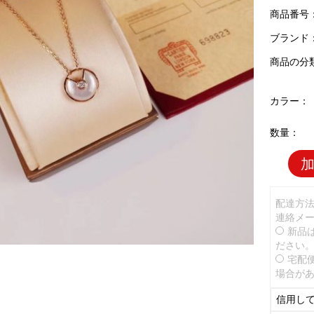
商品番号：C
ブランド
商品の分
カラー：
数量：
配達方
連絡メ
新品
ださい
宅配
場合が
信用し