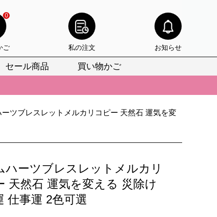
0
かご
私の注文
お知らせ
セール商品
買い物かご
びいただけます。
けます。
りをお見逃しなく。
ハーツブレスレットメルカリコピー 天然石 運気を変
びいただけます。
けます。
ムハーツブレスレットメルカリ
りをお見逃しなく。
ー 天然石 運気を変える 災除け
 仕事運 2色可選