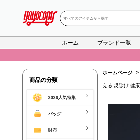
ホーム
ブランド一覧
📢
当店は正真
📢
2
📢
新作入荷！ル
>
ホームページ
商品の分類
📢
当店は正真
える 災除け 健康
📢
2
2026人気特集
📢
新作入荷！ル
バッグ
財布