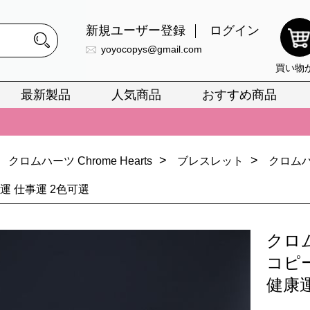
新規ユーザー登録
ログイン
yoyocopys@gmail.com
買い物
最新製品
人気商品
おすすめ商品
正銘のn級スーパーコピーのみ取扱い。最高品質の再現度を安心してお選
026春の新作続々更新中！期間中のご注文でお得な割引をご利用いただ
イ・ヴィトンスーパーコピー バッグ最新モデルが登場。上質な仕上が
>
>
クロムハーツ Chrome Hearts
ブレスレット
クロム
正銘のn級スーパーコピーのみ取扱い。最高品質の再現度を安心してお選
運 仕事運 2色可選
026春の新作続々更新中！期間中のご注文でお得な割引をご利用いただ
クロ
イ・ヴィトンスーパーコピー バッグ最新モデルが登場。上質な仕上が
コピ
健康運