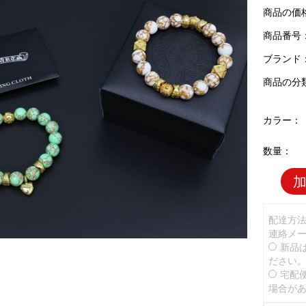
商品の価
商品番号：C
ブランド
商品の分
カラー：
数量：
配達方
連絡メ
新品
ださい
宅配
場合が