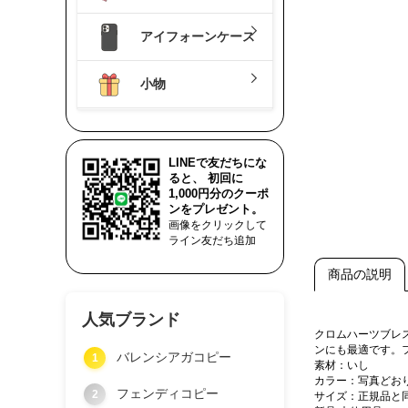
アイフォーンケース
小物
LINEで友だちにな
ると、 初回に
1,000円分のクーポ
ンをプレゼント。
画像をクリックして
ライン友だち追加
商品の説明
人気ブランド
クロムハーツブレ
ンにも最適です。
バレンシアガコピー
1
素材：いし
カラー：写真どお
フェンディコピー
2
サイズ：正規品と