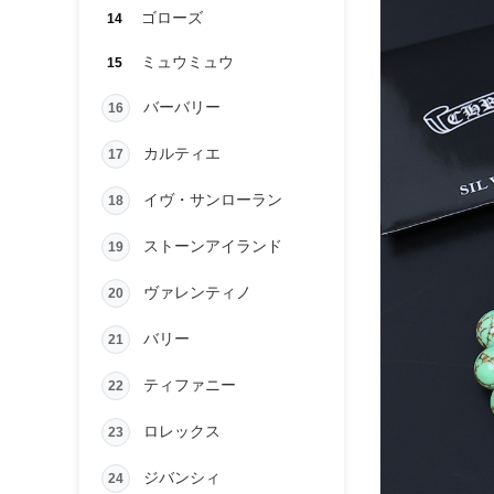
ゴローズ
14
ミュウミュウ
15
バーバリー
16
カルティエ
17
イヴ・サンローラン
18
ストーンアイランド
19
ヴァレンティノ
20
バリー
21
ティファニー
22
ロレックス
23
ジバンシィ
24