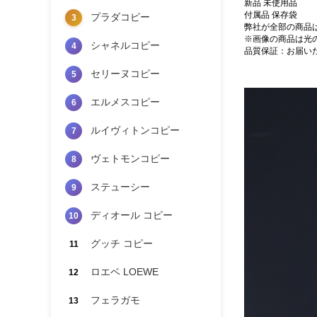
新品 未使用品
付属品 保存袋
プラダコピー
3
弊社が全部の商品
※画像の商品は光
シャネルコピー
4
品質保証：お届い
セリーヌコピー
5
エルメスコピー
6
ルイヴィトンコピー
7
ヴェトモンコピー
8
ステューシー
9
ディオール コピー
10
グッチ コピー
11
ロエベ LOEWE
12
フェラガモ
13