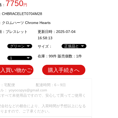
7750
格：
円
HBRACELET0704M28
：
クロムハーツ Chrome Hearts
類：
ブレスレット
更新日時：2025-07-04
16:58:13
サイズ：
在庫：99件 販売個数：1件
加入買い物かご
購入手続きへ
法：宅配便
配達時間：6～9日
ール：
yoyocopys@gmail.com
はすべて未使用品ですので、安心して買ってご使用く
。
便会社などの都合により、入荷時間が予想以上になる
ありますので、ご了承ください。