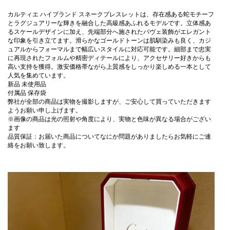
カルティエ ハイブランド スネークブレスレットは、存在感ある蛇モチーフ
とラグジュアリーな輝きを融合した高級感あふれるモデルです。立体感あ
るスケールデザインに加え、先端部分へ施されたパヴェ装飾がエレガント
な印象を引き立てます。滑らかなゴールドトーンは肌馴染みも良く、カジ
ュアルからフォーマルまで幅広いスタイルに対応可能です。細部まで忠実
に再現されたフォルムや精密ディテールにより、アクセサリー好きからも
高い支持を獲得。激安価格帯ながら上質感をしっかり楽しめる一本として
人気を集めています。
新品 未使用品
付属品 保存袋
弊社が全部の商品は実物を撮影しますが、ご安心して買っていただきます
ようお願い申し上げます。
※画像の商品は光の照射や角度により、実物と色味が異なる場合がござい
ます
品質保証：お届いた商品についてなにか問題がありましたらお気軽にご連
絡をお願い致します。