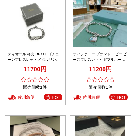
ディオール 格安 DIORロゴチェ
ティファニー ブランド コピー ビ
ーンブレスレット メタルリンク
ーズブレスレット ダブルハート
デザイン 丁寧な縫製
チャーム シルバー仕上げ 安心サ
11700円
11200円
イト
販売個数1件
販売個数1件
佐川急便
佐川急便
HOT
HOT