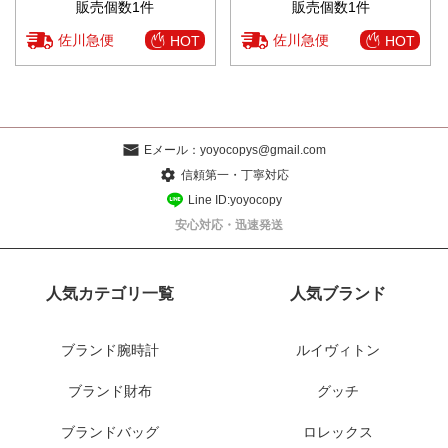
販売個数1件
販売個数1件
佐川急便
佐川急便
HOT
HOT
Eメール：
yoyocopys@gmail.com
信頼第一・丁寧対応
Line ID:yoyocopy
安心対応・迅速発送
人気カテゴリ一覧
人気ブランド
ブランド腕時計
ルイヴィトン
ブランド財布
グッチ
ブランドバッグ
ロレックス