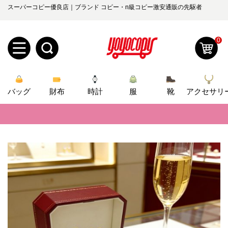
スーパーコピー優良店｜ブランド コピー・n級コピー激安通販の先駆者
0
新
バッグ
規
ロ
財布
時計
服
靴
アクセサリ
📢
当店は正真正銘のn級スーパーコピーのみ取扱い。最高品質の再現度を
ユ
グ
📢
2026春の新作続々更新中！期間中のご注文でお得な割引をご利用いただ
0
ー
イ
📢
新作入荷！ルイ・ヴィトンスーパーコピー バッグ最新モデルが登場。上
ザ
ン
📢
当店は正真正銘のn級スーパーコピーのみ取扱い。最高品質の再現度を
オ
ー
📢
2026春の新作続々更新中！期間中のご注文でお得な割引をご利用いただ
ー
お
yoyocopys@gmail.com
📢
新作入荷！ルイ・ヴィトンスーパーコピー バッグ最新モデルが登場。上
登
ダ
知