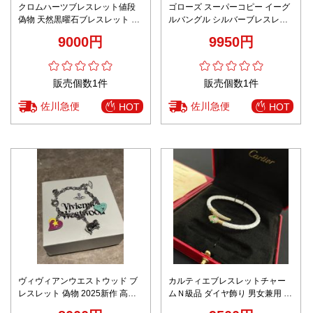
クロムハーツブレスレット値段
ゴローズ スーパーコピー イーグ
偽物 天然黒曜石ブレスレット 運
ルバングル シルバーブレスレッ
気を変える 災除け 仕事運 ブラッ
ト 立体造形デザイン 口コミ多数
9000円
9950円
ク
販売個数1件
販売個数1件
佐川急便
佐川急便
HOT
HOT
ヴィヴィアンウエストウッド ブ
カルティエブレスレットチャー
レスレット 偽物 2025新作 高再
ムＮ級品 ダイヤ飾り 男女兼用 蛇
現度 丁寧な作り 高級感仕上げ 人
ファッション感 ゴールド