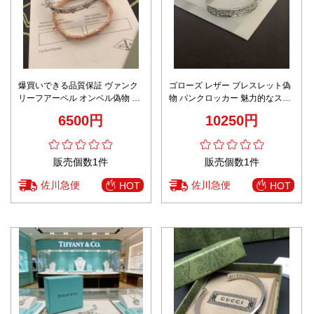
爆買いできる品質保証 ヴァンク
ゴローズ レザー ブレスレット偽
リーフアーペル オンベル偽物 優
物 パンクロッカー 魅力的なスタ
雅レディ ブレスレット 多色可選
イル 羽かたち 男女兼用 アクセサ
6500円
10250円
リー シルバー
販売個数1件
販売個数1件
佐川急便
佐川急便
HOT
HOT