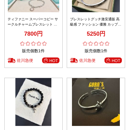
ティファニー スーパーコピー サ
ブレスレットグッチ激安通販 高
ークルチャームブレスレット シ
級感 ファッション 優雅 カップル
ルバーチェーン仕様 高級レベル
プレゼント シルバー色
7800円
5250円
仕様
販売個数1件
販売個数1件
佐川急便
佐川急便
HOT
HOT