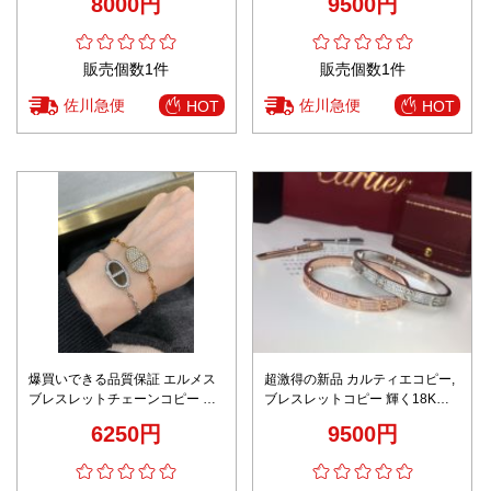
8000円
9500円
気チャーム 安心サイト限定
販売個数1件
販売個数1件
佐川急便
佐川急便
HOT
HOT
爆買いできる品質保証 エルメス
超激得の新品 カルティエコピー,
ブレスレットチェーンコピー フ
ブレスレットコピー 輝く18Kゴ
ァッション感 優雅レディース 多
ールド シンプル ダイヤモンド 2
6250円
9500円
色可選
色可選