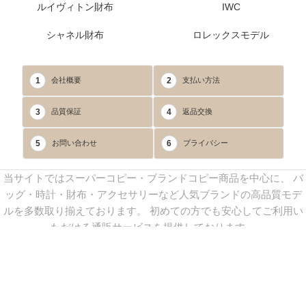
ルイヴィトン財布
IWC
シャネル財布
ロレックスモデル
1
2
会社概要
支払い方法
3
4
品質保証
返品交換
5
6
お問い合わせ
プライバシー
当サイトではスーパーコピー・ブランドコピー商品を中心に、 バ
ッグ・時計・財布・アクセサリーなど人気ブランドの高品質モデ
ルを多数取り揃えております。 初めての方でも安心してご利用い
ただける通販サービスを提供しております。
連絡先：
yoyocopys@gmail.com
／ Line: yoyocopy ／ 店長：渡辺
実香 ／ 営業時間：08：30～23：30（24時間受付）
※当WEBサイト掲載写真の無断転載・外部利用を禁止します。
Copyright © 2013-2025
YOYOCOPY
All Rights Reserved.
sitemap