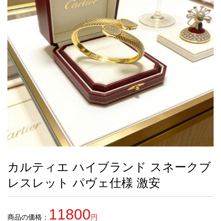
録
ー
ら
アイフォーンケ
管
せ
2026人気特集
アクセサリー
衣装セット
住まい用品
スカーフ
バッグ
ズボン
ベルト
財布
時計
小物
服
靴
ース
理
最
新
製
品
カルティエ ハイブランド スネークブ
お
レスレット パヴェ仕様 激安
す
す
め
11800
商
商品の価格：
円