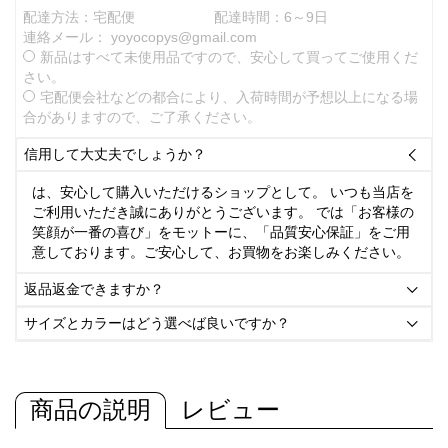
配達方法：宅配便
配達時間：6～9日
連絡メール：
yoyocopys@gmail.com
新品はすべて未使用品ですので、安心して買ってご使用くだ
さい。
宅配便会社などの都合により、入荷時間が予想以上になる場
合がありますので、ご了承ください。
信用して大丈夫でしょうか？

は、安心して購入いただけるショップとして。 いつも当店を
ご利用いただき誠にありがとうございます。 では「お客様の
笑顔が一番の喜び」をモットーに、「品質安心保証」をご用
意しております。ご安心して、お買物をお楽しみください。
返品返金できますか？

サイズとカラーはどう選べば良いですか？

商品の説明
レビュー