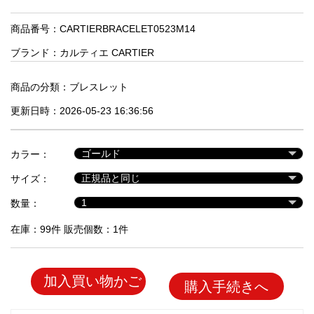
品
商品番号：CARTIERBRACELET0523M14
ブランド：
カルティエ CARTIER
人
気
商
商品の分類：
ブレスレット
品
更新日時：2026-05-23 16:36:56
セ
カラー：
ー
サイズ：
ル
商
数量：
品
在庫：99件 販売個数：1件
加入買い物かご
購入手続きへ