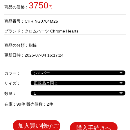
品
3750
商品の価格：
円
商品番号：CHRING0704M25
人
気
ブランド：
クロムハーツ Chrome Hearts
商
品
商品の分類：
指輪
更新日時：2025-07-04 16:17:24
セ
ー
カラー：
ル
商
サイズ：
品
数量：
在庫：99件 販売個数：2件
加入買い物かご
購入手続きへ