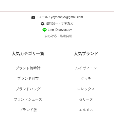
Eメール：
yoyocopys@gmail.com
信頼第一・丁寧対応
Line ID:yoyocopy
安心対応・迅速発送
人気カテゴリ一覧
人気ブランド
ブランド腕時計
ルイヴィトン
ブランド財布
グッチ
ブランドバッグ
ロレックス
ブランドシューズ
セリーヌ
ブランド服
エルメス