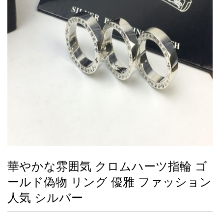
録
ー
ら
アイフォーンケ
管
せ
2026人気特集
アクセサリー
衣装セット
住まい用品
スカーフ
バッグ
ズボン
ベルト
財布
時計
小物
服
靴
ース
理
最
新
製
品
華やかな雰囲気 クロムハーツ指輪 ゴ
お
ールド偽物 リング 優雅 ファッション
す
す
人気 シルバー
め
商