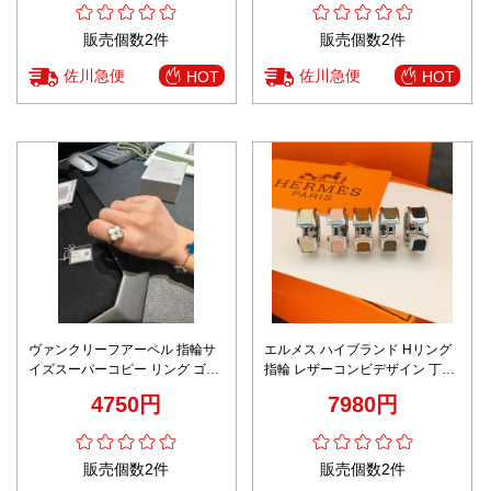
販売個数2件
販売個数2件
佐川急便
佐川急便
HOT
HOT
ヴァンクリーフアーペル 指輪サ
エルメス ハイブランド Hリング
イズスーパーコピー リング ゴー
指輪 レザーコンビデザイン 丁寧
ルド 四つ葉 シンプル ホワイト
な縫製
4750円
7980円
販売個数2件
販売個数2件