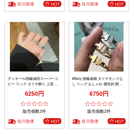
佐川急便
佐川急便
HOT
HOT
ディオール指輪値段スーパーコ
tiffany 指輪偽物 ダイヤモンドな
ピー リング ダイヤ飾り 上質 優
し リング おしゃれ 個性的 開け
雅レディ 2色可選
口 18Kゴールド 3色可選
6250円
6750円
販売個数2件
販売個数2件
佐川急便
佐川急便
HOT
HOT