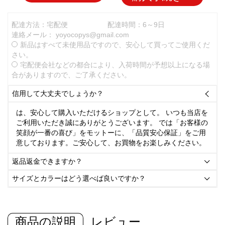
配達方法：宅配便
配達時間：6～9日
連絡メール：
yoyocopys@gmail.com
新品はすべて未使用品ですので、安心して買ってご使用くだ
さい。
宅配便会社などの都合により、入荷時間が予想以上になる場
合がありますので、ご了承ください。
信用して大丈夫でしょうか？

は、安心して購入いただけるショップとして。 いつも当店を
ご利用いただき誠にありがとうございます。 では「お客様の
笑顔が一番の喜び」をモットーに、「品質安心保証」をご用
意しております。ご安心して、お買物をお楽しみください。
返品返金できますか？

サイズとカラーはどう選べば良いですか？

商品の説明
レビュー