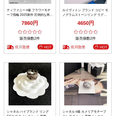
ティファニー n級 フラワーモチ
ルイヴィトン ブランド コピー モ
ーフ指輪 2025新作 圧倒的な再現
ノグラムストーンリング ラグジ
度 精密ディテール 高級レベル仕
ュアリージュエリーデザイン 満
7860円
4650円
様 レビュー高リピ率 秘密厳守配
足度高い
送
販売個数2件
販売個数2件
佐川急便
佐川急便
HOT
HOT
シャネル ハイブランド リング
シャネル n級 カメリアモチーフ