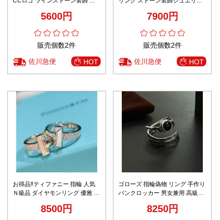
CCロゴ ラインストーン装飾 ワ
リング ストーン装飾ジュエリー
イドデザイン 高級感ジュエリー
高級感仕上げ
5600円
7900円
販売個数2件
販売個数2件
佐川急便
佐川急便
HOT
HOT
お得品‼ティファニー 指輪 人気
ゴローズ 指輪偽物 リング 手作り
Ｎ級品 ダイヤモンリング 優雅 眩
パンクロッカー 男女兼用 高級品
しい お洒落！シンプル 純銀 2色
シンプル 羽形 一番安い シルバー
8500円
8250円
可選