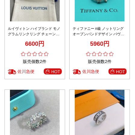
ルイヴィトン ハイブランド モノ
ティファニー n級 ノットリング
グラムリンクリング チェーンモ
オープンバンドデザイン パヴェ
チーフジュエリー 口コミ多数
装飾 上質感 安全取引
6600円
5960円
販売個数2件
販売個数2件
佐川急便
佐川急便
HOT
HOT