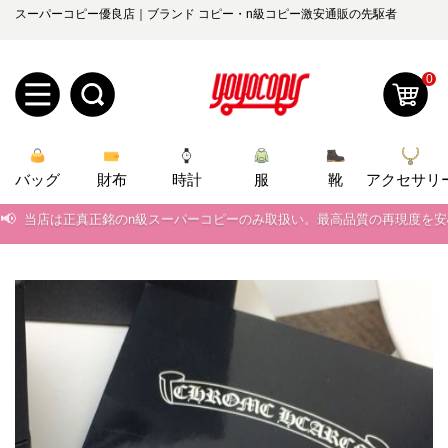
スーパーコピー優良店｜ブランド コピー・n級コピー激安通販の先駆者
0
新
バッグ
規
ロ
財布
時計
服
靴
アクセサリ
📢
当店は正真正銘のn級スーパーコピーのみ取扱い。最高品質の再現度を
ユ
グ
📢
2026春の新作続々更新中！期間中のご注文でお得な割引をご利用いただ
0
ー
イ
📢
新作入荷！ルイ・ヴィトンスーパーコピー バッグ最新モデルが登場。上
📢
ザ
ン
当店は正真正銘のn級スーパーコピーのみ取扱い。最高品質の再現度を
オ
📢
2026春の新作続々更新中！期間中のご注文でお得な割引をご利用いただ
ー
ー
お
yoyocopys@gmail.com
📢
新作入荷！ルイ・ヴィトンスーパーコピー バッグ最新モデルが登場。上
登
ダ
知