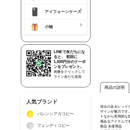
アイフォーンケース
小物
LINEで友だちにな
ると、 初回に
1,000円分のクーポ
ンをプレゼント。
画像をクリックして
ライン友だち追加
商品の説明
人気ブランド
深みのあるレッド
ザインが魅力です
バレンシアガコピー
1
トながら実用的な
感あるアイテムで
フェンディコピー
2
新品 未使用品