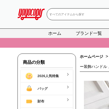
ホーム
ブランド一覧
📢
当店は正真
📢
2
>
ホームページ
📢
新作入荷！ル
商品の分類
📢
当店は正真
ー装飾ハンドル
2026人気特集
📢
2
📢
新作入荷！ル
バッグ
財布