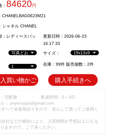
84620
格：
円
HANELBAG0623M21
：
シャネル CHANEL
類：
レディースバッ
更新日時：2026-06-23
16:17:33
サイズ：
在庫：99件 販売個数：2件
加入買い物かご
購入手続きへ
法：宅配便
配達時間：6～9日
ール：
yoyocopys@gmail.com
はすべて未使用品ですので、安心して買ってご使用く
。
便会社などの都合により、入荷時間が予想以上になる
ありますので、ご了承ください。