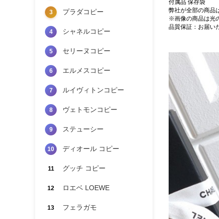
付属品 保存袋
弊社が全部の商品
プラダコピー
3
※画像の商品は光
品質保証：お届い
シャネルコピー
4
セリーヌコピー
5
エルメスコピー
6
ルイヴィトンコピー
7
ヴェトモンコピー
8
ステューシー
9
ディオール コピー
10
グッチ コピー
11
ロエベ LOEWE
12
フェラガモ
13