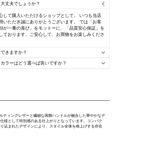
て大丈夫でしょうか？

心して購入いただけるショップとして。 いつも当店
用いただき誠にありがとうございます。 では「お客
顔が一番の喜び」をモットーに、「品質安心保証」を
しております。ご安心して、お買物をお楽しみくださ
金できますか？

とカラーはどう選べば良いですか？

キルティングレザーと繊細な装飾ハンドルが融合した華やかなデ
き仕様として特別感のある仕上がりとなっています。コンパク
作り込まれたデザインにより、スタイル全体を格上げする存在