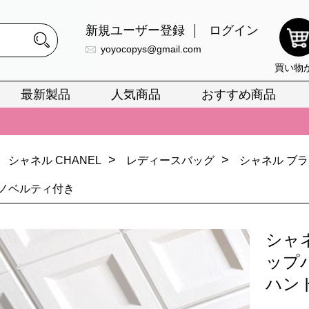
新規ユーザー登録
ログイン
yoyocopys@gmail.com
買い物
最新製品
人気商品
おすすめ商品
正銘のn級スーパーコピーのみ取扱い。最高品質の再現度を安心してお選
026春の新作続々更新中！期間中のご注文でお得な割引をご利用いただ
>
>
シャネル CHANEL
レディースバッグ
シャネル ブ
イ・ヴィトンスーパーコピー バッグ最新モデルが登場。上質な仕上が
正銘のn級スーパーコピーのみ取扱い。最高品質の再現度を安心してお選
 ノベルティ付き
026春の新作続々更新中！期間中のご注文でお得な割引をご利用いただ
シャ
イ・ヴィトンスーパーコピー バッグ最新モデルが登場。上質な仕上が
ップ
ハン