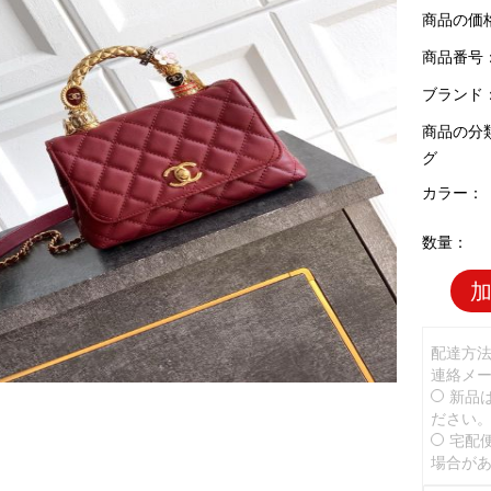
商品の価
商品番号：C
ブランド
商品の分
グ
カラー：
数量：
配達方
連絡メ
新品
ださい
宅配
場合が