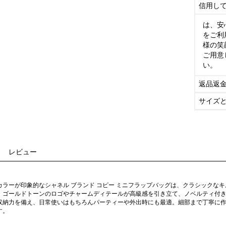
信用し
は、安
をご利
様の笑
ご用意
い。
返品返
サイズ
レビュー
カラーが印象的なシャネル ブランド コピー ミニフラップバッグは、クラシックな
。ゴールドトーンのロゴやチャームディテールが高級感を引き立て、ノベルティ付
収納力を備え、日常使いはもちろんパーティーや外出時にも最適。細部まで丁寧に
す。