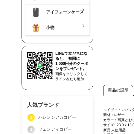
アイフォーンケース
小物
LINEで友だちにな
ると、 初回に
1,000円分のクーポ
ンをプレゼント。
画像をクリックして
ライン友だち追加
商品の説明
人気ブランド
ルイヴィトンバッ
素材：レザー
バレンシアガコピー
1
カラー：写真どお
サイズ: 23.0 x 13.0
フェンディコピー
2
新品 未使用品