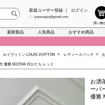
新規ユーザー登録
ログイン
yoyocopys@gmail.com
買い物
最新製品
人気商品
おすすめ商品
正銘のn級スーパーコピーのみ取扱い。最高品質の再現度を安心してお選
026春の新作続々更新中！期間中のご注文でお得な割引をご利用いただ
>
>
ルイヴィトン LOUIS VUITTON
レディースバッグ
イ・ヴィトンスーパーコピー バッグ最新モデルが登場。上質な仕上が
 優雅 M22594 月かたち レッド
正銘のn級スーパーコピーのみ取扱い。最高品質の再現度を安心してお選
026春の新作続々更新中！期間中のご注文でお得な割引をご利用いただ
お洒
イ・ヴィトンスーパーコピー バッグ最新モデルが登場。上質な仕上が
ーパ
優雅 