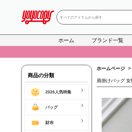
ホーム
ブランド一覧
📢
当店は正真
📢
2
>
ホームページ
📢
新作入荷！ル
商品の分類
肩掛けバッグ 女性
📢
当店は正真
2026人気特集
📢
2
📢
新作入荷！ル
バッグ
財布