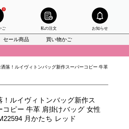
0
かご
私の注文
お知らせ
セール商品
買い物かご
びいただけます。
けます。
お洒落！ルイヴィトンバッグ新作スーパーコピー 牛革
りをお見逃しなく。
びいただけます。
けます。
落！ルイヴィトンバッグ新作ス
りをお見逃しなく。
ーコピー 牛革 肩掛けバッグ 女性
M22594 月かたち レッド