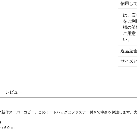
信用し
は、安
をご利
様の笑
ご用意
い。
返品返
サイズ
レビュー
グ新作スーパーコピー、このトートバッグはファスナー付きで中身を保護します。
り
 x 6.0cm