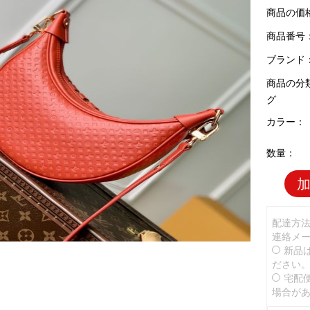
商品の価
商品番号：L
ブランド
商品の分
グ
カラー：
数量：
配達方
連絡メ
新品
ださい
宅配
場合が