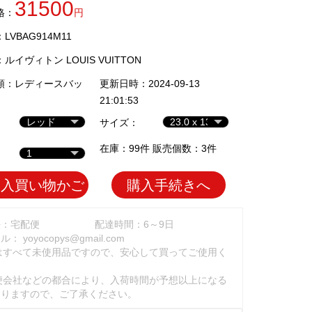
31500
格：
円
VBAG914M11
：
ルイヴィトン LOUIS VUITTON
類：
レディースバッ
更新日時：2024-09-13
21:01:53
サイズ：
在庫：99件 販売個数：3件
加入買い物かご
購入手続きへ
法：宅配便
配達時間：6～9日
ール：
yoyocopys@gmail.com
はすべて未使用品ですので、安心して買ってご使用く
。
便会社などの都合により、入荷時間が予想以上になる
ありますので、ご了承ください。