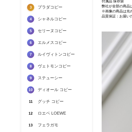
付属品 保存袋
弊社が全部の商品
プラダコピー
3
※画像の商品は光
品質保証：お届い
シャネルコピー
4
セリーヌコピー
5
エルメスコピー
6
ルイヴィトンコピー
7
ヴェトモンコピー
8
ステューシー
9
ディオール コピー
10
グッチ コピー
11
ロエベ LOEWE
12
フェラガモ
13