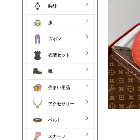
時計
服
ズボン
衣装セット
靴
住まい用品
アクセサリー
ベルト
スカーフ