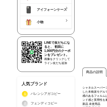
アイフォーンケース
小物
LINEで友だちにな
ると、 初回に
1,000円分のクーポ
ンをプレゼント。
画像をクリックして
ライン友だち追加
商品の説明
人気ブランド
シャネルスーパー
した本格派モデル
バレンシアガコピー
1
感のあるフォルム
ンド感と実用性を
フェンディコピー
2
新品 未使用品