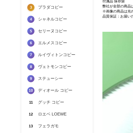
付属品 保存袋
弊社が全部の商品
プラダコピー
3
※画像の商品は光
品質保証：お届い
シャネルコピー
4
セリーヌコピー
5
エルメスコピー
6
ルイヴィトンコピー
7
ヴェトモンコピー
8
ステューシー
9
ディオール コピー
10
グッチ コピー
11
ロエベ LOEWE
12
フェラガモ
13