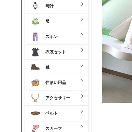
時計
服
ズボン
衣装セット
靴
住まい用品
アクセサリー
ベルト
スカーフ