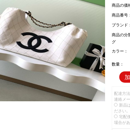
商品の価
商品番号：C
ブランド
商品の分
グ
カラー：
数量：
配達方
連絡メ
新品
ださい
宅配
場合が