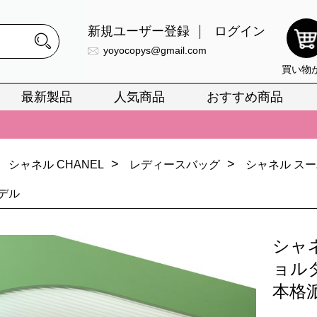
新規ユーザー登録
ログイン
yoyocopys@gmail.com
買い物
最新製品
人気商品
おすすめ商品
正銘のn級スーパーコピーのみ取扱い。最高品質の再現度を安心してお選
026春の新作続々更新中！期間中のご注文でお得な割引をご利用いただ
>
>
シャネル CHANEL
レディースバッグ
シャネル ス
イ・ヴィトンスーパーコピー バッグ最新モデルが登場。上質な仕上が
デル
正銘のn級スーパーコピーのみ取扱い。最高品質の再現度を安心してお選
026春の新作続々更新中！期間中のご注文でお得な割引をご利用いただ
シャ
イ・ヴィトンスーパーコピー バッグ最新モデルが登場。上質な仕上が
ョル
本格