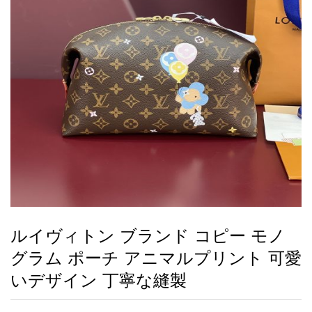
録
ー
ら
アイフォーンケ
管
せ
2026人気特集
アクセサリー
衣装セット
住まい用品
スカーフ
バッグ
ズボン
ベルト
財布
時計
小物
服
靴
ース
理
最
新
製
品
ルイヴィトン ブランド コピー モノ
お
グラム ポーチ アニマルプリント 可愛
す
す
いデザイン 丁寧な縫製
め
商