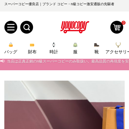
スーパーコピー優良店｜ブランド コピー・n級コピー激安通販の先駆者
0
新
バッグ
規
ロ
財布
時計
服
靴
アクセサリ
📢
当店は正真正銘のn級スーパーコピーのみ取扱い。最高品質の再現度を
📢
2026春の新作続々更新中！期間中のご注文でお得な割引をご利用いただ
ユ
グ
📢
新作入荷！ルイ・ヴィトンスーパーコピー バッグ最新モデルが登場。上
0
ー
イ
📢
当店は正真正銘のn級スーパーコピーのみ取扱い。最高品質の再現度を
ザ
ン
オ
📢
2026春の新作続々更新中！期間中のご注文でお得な割引をご利用いただ
ー
ー
お
📢
新作入荷！ルイ・ヴィトンスーパーコピー バッグ最新モデルが登場。上
yoyocopys@gmail.com
登
ダ
知