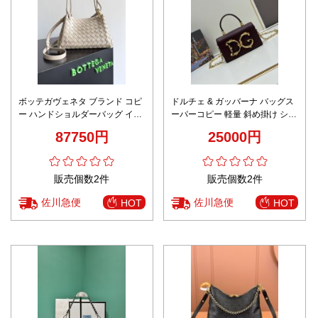
ボッテガヴェネタ ブランド コピ
ドルチェ & ガッバーナ バッグス
ー ハンドショルダーバッグ イン
ーパーコピー 軽量 斜め掛け シン
トレチャート編み込み 上質感仕
プル おしゃれ レディース ロゴプ
87750円
25000円
上げ 発送保証
リント 激安 レッド
販売個数2件
販売個数2件
佐川急便
佐川急便
HOT
HOT