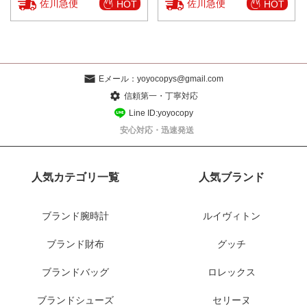
佐川急便
佐川急便
HOT
HOT
Eメール：
yoyocopys@gmail.com
信頼第一・丁寧対応
Line ID:yoyocopy
安心対応・迅速発送
人気カテゴリ一覧
人気ブランド
ブランド腕時計
ルイヴィトン
ブランド財布
グッチ
ブランドバッグ
ロレックス
ブランドシューズ
セリーヌ