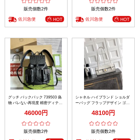
販売個数2件
販売個数2件
佐川急便
佐川急便
HOT
HOT
グッチ バックパック 739503 偽
シャネル ハイブランド ショルダ
物 バレない再現度 精密ディテー
ーバッグ フラップデザイン ゴー
ル 安心の日本倉庫 選ばれる理由
ルドココマーク スリムフォルム
46000円
48100円
あり リピーター多数
上質感
販売個数2件
販売個数2件