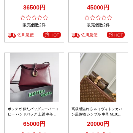
るデザイン 2025新作 AAA級レプ
調整可 ブルー
36500円
45000円
リカ
販売個数2件
販売個数2件
佐川急便
佐川急便
HOT
HOT
ボッテガ 似たバッグスーパーコ
高級感溢れる ルイヴィトンカバ
ピー ハンドバッグ 上質 牛革 柔
ン黒偽物 シンプル 牛革 M10145
軟 806034 レッド
手持ち ハンドバッグ 女性 花柄
65000円
20000円
ブラウン