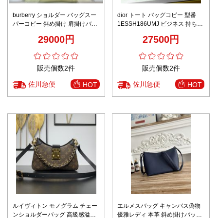
burberry ショルダー バッグスー
dior トート バッグコピー 型番
パーコピー 斜め掛け 肩掛けバッ
1ESSH186UMJ ビジネス 持ちバ
グ レザー 大人気 ロゴ 日常用 フ
ッグ シンプル 牛革 ブラック
29000円
27500円
ァッション ベージュ色
販売個数2件
販売個数2件
佐川急便
佐川急便
HOT
HOT
ルイヴィトン モノグラム チェー
エルメスバッグ キャンバス偽物
ンショルダーバッグ 高級感溢れ
優雅レディ 本革 斜め掛けバッグ