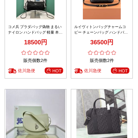
コメ兵 プラダバッグ偽物 まるい
ルイヴィトンバッグチャームコ
ナイロン ハンドバッグ 軽量 本革
ピー チェーンバッグ ハンドバッ
優雅 レザー 1NE546 ブラック
グ 本革 レザー 優雅 M12930 ブ
18500円
36500円
ラック
販売個数2件
販売個数2件
佐川急便
佐川急便
HOT
HOT