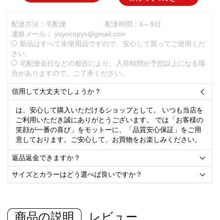
配達方法：宅配便
配達時間：6～9日
連絡メール：
yoyocopys@gmail.com
新品はすべて未使用品ですので、安心して買ってご使用くだ
さい。
宅配便会社などの都合により、入荷時間が予想以上になる場
合がありますので、ご了承ください。
信用して大丈夫でしょうか？

は、安心して購入いただけるショップとして。 いつも当店を
ご利用いただき誠にありがとうございます。 では「お客様の
笑顔が一番の喜び」をモットーに、「品質安心保証」をご用
意しております。ご安心して、お買物をお楽しみください。
返品返金できますか？

サイズとカラーはどう選べば良いですか？

商品の説明
レビュー