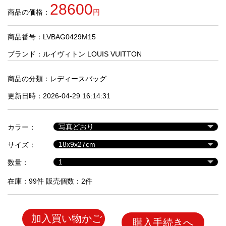
品
28600
商品の価格：
円
商品番号：LVBAG0429M15
人
気
ブランド：
ルイヴィトン LOUIS VUITTON
商
品
商品の分類：
レディースバッグ
更新日時：2026-04-29 16:14:31
セ
ー
カラー：
ル
商
サイズ：
品
数量：
在庫：99件 販売個数：2件
加入買い物かご
購入手続きへ