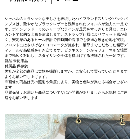
シャネルのクラシックな美しさを表現したハイブランドスリングバックパ
ンプスは、艶やかなブラックレザーと洗練されたフォルムが魅力の一足で
す。ポインテッドトゥのシャープなラインが足元をすっきりと見せ、エレ
ガントで知的な印象を演出します。ストラップ仕様によりフィット感が高
く、安定感のあるヒール設計で長時間の着用でも快適な履き心地を実現。
フロントにはさりげなくココマークが施され、細部までこだわった精密デ
ィテールが高級感を引き立てます。ビジネスシーンからフォーマルな場面
まで幅広く対応し、スタイリング全体を格上げする洗練された一足です。
新品 未使用品
付属品 保存袋
弊社が全部の商品は実物を撮影しますが、ご安心して買っていただきます
ようお願い申し上げます。
※画像の商品は光の照射や角度により、実物と色味が異なる場合がござい
ます
品質保証：お届いた商品についてなにか問題がありましたらお気軽にご連
絡をお願い致します。