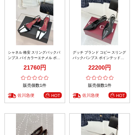
シャネル 格安 スリングバックパ
グッチ ブランド コピー スリング
ンプス バイカラーエナメル ポイ
バックパンプス ポインテッドト
ンテッドトゥ設計 高品質
ゥ エナメル仕上げ 新作
21760円
22200円
販売個数1件
販売個数1件
佐川急便
佐川急便
HOT
HOT