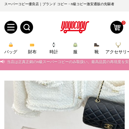
スーパーコピー優良店｜ブランド コピー・n級コピー激安通販の先駆者
0
新
バッグ
規
ロ
財布
時計
服
靴
アクセサリ
📢
当店は正真正銘のn級スーパーコピーのみ取扱い。最高品質の再現度を
ユ
グ
📢
2026春の新作続々更新中！期間中のご注文でお得な割引をご利用いただ
📢
0
新作入荷！ルイ・ヴィトンスーパーコピー バッグ最新モデルが登場。上
ー
イ
📢
当店は正真正銘のn級スーパーコピーのみ取扱い。最高品質の再現度を
ザ
ン
オ
📢
2026春の新作続々更新中！期間中のご注文でお得な割引をご利用いただ
ー
ー
お
📢
新作入荷！ルイ・ヴィトンスーパーコピー バッグ最新モデルが登場。上
yoyocopys@gmail.com
登
ダ
知