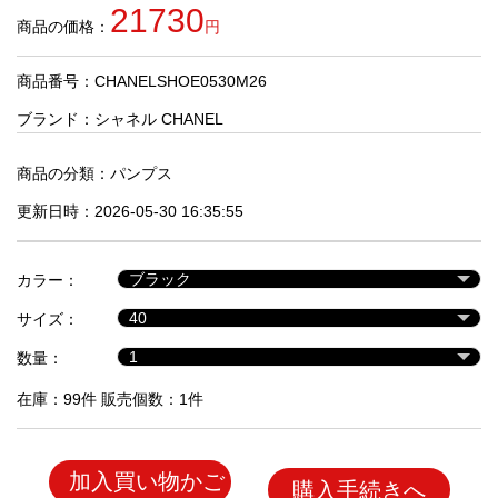
品
21730
商品の価格：
円
商品番号：CHANELSHOE0530M26
人
気
ブランド：
シャネル CHANEL
商
品
商品の分類：
パンプス
更新日時：2026-05-30 16:35:55
セ
ー
カラー：
ル
商
サイズ：
品
数量：
在庫：99件 販売個数：1件
加入買い物かご
購入手続きへ