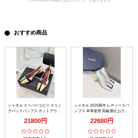
このcompartの商品にはまだレビューがありません
おすすめ商品
シャネル スーパーコピー スリン
シャネル 2026新作 レディースパ
グバックパンプス カットアウト
ンプス 本革使用 高級感仕上げ 金
デザイン ポインテッドトゥ仕様
具ロゴデザイン 精密ディテール
21800円
22680円
高再現度
安心サイト ブランド コピー エレ
ガントヒール