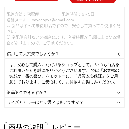
配達方法：宅配便
配達時間：6～9日
連絡メール：
yoyocopys@gmail.com
新品はすべて未使用品ですので、安心して買ってご使用くだ
さい。
宅配便会社などの都合により、入荷時間が予想以上になる場
合がありますので、ご了承ください。
信用して大丈夫でしょうか？

は、安心して購入いただけるショップとして。 いつも当店を
ご利用いただき誠にありがとうございます。 では「お客様の
笑顔が一番の喜び」をモットーに、「品質安心保証」をご用
意しております。ご安心して、お買物をお楽しみください。
返品返金できますか？

サイズとカラーはどう選べば良いですか？

商品の説明
レビュー