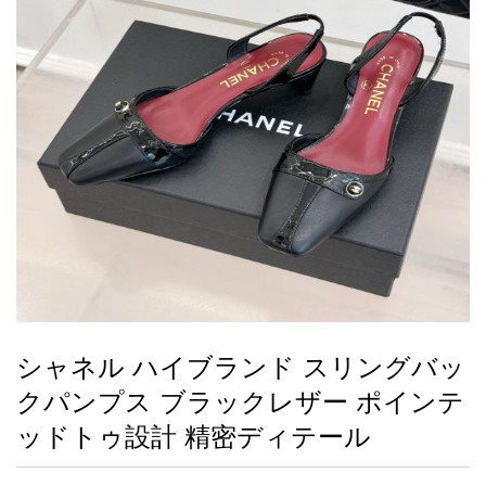
録
ー
ら
アイフォーンケ
管
せ
2026人気特集
アクセサリー
衣装セット
住まい用品
スカーフ
バッグ
ズボン
ベルト
財布
時計
小物
服
靴
ース
理
最
新
製
品
シャネル ハイブランド スリングバッ
お
クパンプス ブラックレザー ポインテ
す
す
ッドトゥ設計 精密ディテール
め
商