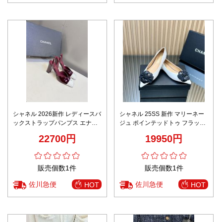
シャネル 2026新作 レディースバ
シャネル 25SS 新作 マリーネー
ックストラップパンプス エナメ
ジュ ポインテッドトゥ フラット
ルデザイン 高級感仕上げ 精密デ
シューズ AAA級レプリカ
22700円
19950円
ィテール 安心サイト スーパーコ
ピー エレガントヒール
販売個数1件
販売個数1件
佐川急便
佐川急便
HOT
HOT