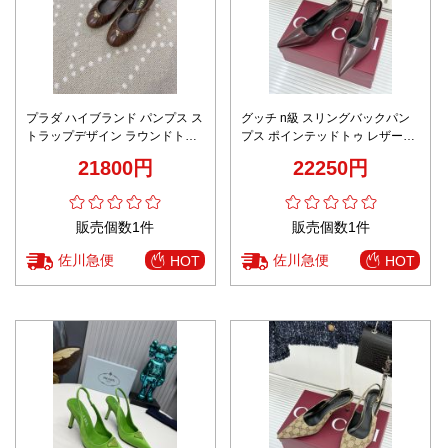
プラダ ハイブランド パンプス ス
グッチ n級 スリングバックパン
トラップデザイン ラウンドトゥ
プス ポインテッドトゥ レザー調
レザー 上質感モデル 発送保証
仕上げ 激安
21800円
22250円
販売個数1件
販売個数1件
佐川急便
佐川急便
HOT
HOT