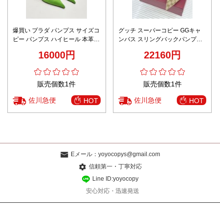
爆買い プラダ パンプス サイズコ
グッチ スーパーコピー GGキャ
ピー パンプス ハイヒール 本革 8
ンバス スリングバックパンプス
㎝ヒール 優雅 高品質 グリーン
ポインテッドトゥ 上質感 定番
16000円
22160円
販売個数1件
販売個数1件
佐川急便
佐川急便
HOT
HOT
Eメール：
yoyocopys@gmail.com
信頼第一・丁寧対応
Line ID:yoyocopy
安心対応・迅速発送