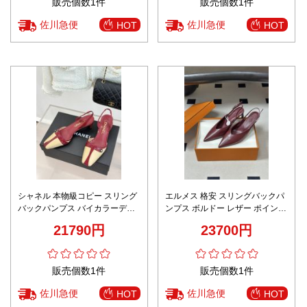
販売個数1件
販売個数1件
佐川急便
佐川急便
HOT
HOT
シャネル 本物級コピー スリング
エルメス 格安 スリングバックパ
バックパンプス バイカラーデザ
ンプス ボルドー レザー ポインテ
イン ポインテッドトゥ設計 安心
ッドトゥ 即納対応
21790円
23700円
サイト
販売個数1件
販売個数1件
佐川急便
佐川急便
HOT
HOT