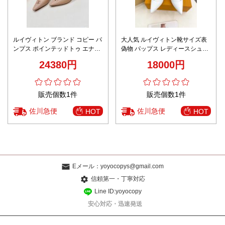
ルイヴィトン ブランド コピー パ
大人気 ルイヴィトン靴サイズ表
ンプス ポインテッドトゥ エナメ
偽物 パップス レディースシュー
ル切替 上質仕上げ 満足度高い
ズ 優雅 ファッション 5.5㎝ヒー
24380円
18000円
ル ホワイト
販売個数1件
販売個数1件
佐川急便
佐川急便
HOT
HOT
Eメール：
yoyocopys@gmail.com
信頼第一・丁寧対応
Line ID:yoyocopy
安心対応・迅速発送