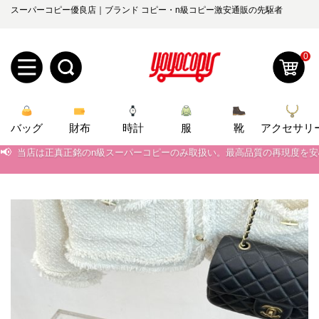
スーパーコピー優良店｜ブランド コピー・n級コピー激安通販の先駆者
0
新
バッグ
規
ロ
財布
時計
服
靴
アクセサリ
📢
当店は正真正銘のn級スーパーコピーのみ取扱い。最高品質の再現度を
ユ
グ
📢
2026春の新作続々更新中！期間中のご注文でお得な割引をご利用いただ
📢
新作入荷！ルイ・ヴィトンスーパーコピー バッグ最新モデルが登場。上
0
ー
イ
📢
当店は正真正銘のn級スーパーコピーのみ取扱い。最高品質の再現度を
ザ
ン
オ
📢
2026春の新作続々更新中！期間中のご注文でお得な割引をご利用いただ
ー
ー
お
📢
新作入荷！ルイ・ヴィトンスーパーコピー バッグ最新モデルが登場。上
yoyocopys@gmail.com
登
ダ
知