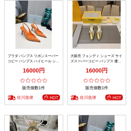
プラダ パンプス リボンスーパー
大販売 フェンディ シューズ サイ
コピー パンプス ハイヒール シル
ズスーパーコピー パップス 優雅
ク 8㎝ヒール 優雅 高品質 オレン
レディ 魅力 イエロー
16000円
16000円
ジ色
販売個数1件
販売個数1件
佐川急便
佐川急便
HOT
HOT