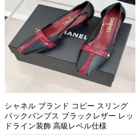
録
ー
ら
アイフォーンケ
管
せ
2026人気特集
アクセサリー
衣装セット
住まい用品
スカーフ
バッグ
ズボン
ベルト
財布
時計
小物
服
靴
ース
理
最
新
製
品
シャネル ブランド コピー スリング
お
バックパンプス ブラックレザー レッ
す
す
ドライン装飾 高級レベル仕様
め
商