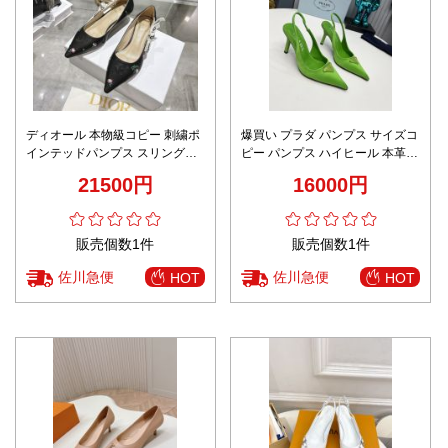
ディオール 本物級コピー 刺繍ポ
爆買い プラダ パンプス サイズコ
インテッドパンプス スリングバ
ピー パンプス ハイヒール 本革 8
ック仕様 丁寧な縫製
㎝ヒール 優雅 高品質 グリーン
21500円
16000円
販売個数1件
販売個数1件
佐川急便
佐川急便
HOT
HOT