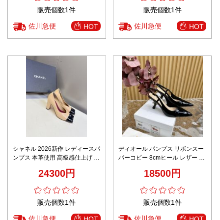
販売個数1件
販売個数1件
佐川急便
佐川急便
HOT
HOT
シャネル 2026新作 レディースパ
ディオール パンプス リボンスー
ンプス 本革使用 高級感仕上げ 精
パーコピー 8cmヒール レザー 歩
密ディテール 正確な刻印 安心サ
きやすい 真珠飾り レディース ブ
24300円
18500円
イト 激安 エレガントヒール
ラック
販売個数1件
販売個数1件
佐川急便
佐川急便
HOT
HOT