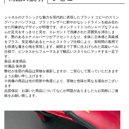
シャネルのクラシックな魅力を現代的に表現したブランド コピーのスリン
グバックパンプスは、ブラックレザーに鮮やかなレッドラインを組み合わ
せた印象的なデザインが特徴です。ポインテッドトゥのシャープなフォル
ムが足元をすっきりと見せ、エレガントで洗練された雰囲気を演出しま
す。艶のあるエナメルパーツがアクセントとなり、全体に立体感と高級感
をプラス。安定感のあるヒールとストラップ仕様により、長時間の着用で
も快適な履き心地を実現します。細部まで丁寧に仕上げられた高級レベル
仕様で、ビジネスからフォーマルまで幅広いスタイルにマッチする一足で
す。
新品 未使用品
付属品 保存袋
弊社が全部の商品は実物を撮影しますが、ご安心して買っていただきます
ようお願い申し上げます。
※画像の商品は光の照射や角度により、実物と色味が異なる場合がござい
ます
品質保証：お届いた商品についてなにか問題がありましたらお気軽にご連
絡をお願い致します。