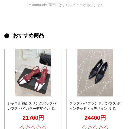
このcompartの商品にはまだレビューがありません
おすすめ商品
シャネル n級 スリングバックパ
プラダ ハイブランド パンプス ポ
ンプス バイカラーデザイン ポイ
インテッドトゥデザイン リボン
ンテッドトゥ 上質感
装飾 レザー仕様 上質感モデル 職
21700円
24400円
人技術再現