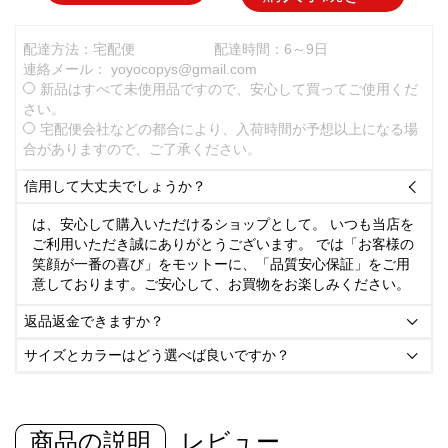
配達方法：宅配便
配達時間：6～9日
連絡メール：
yoyocopys@gmail.com
新品はすべて未使用品ですので、安心して買ってご使用くだ
さい。
宅配便会社などの都合により、入荷時間が予想以上になる場
合がありますので、ご了承ください。
信用して大丈夫でしょうか？

は、安心して購入いただけるショップとして。 いつも当店を
ご利用いただき誠にありがとうございます。 では「お客様の
笑顔が一番の喜び」をモットーに、「品質安心保証」をご用
意しております。ご安心して、お買物をお楽しみください。
返品返金できますか？

サイズとカラーはどう選べば良いですか？

商品の説明
レビュー