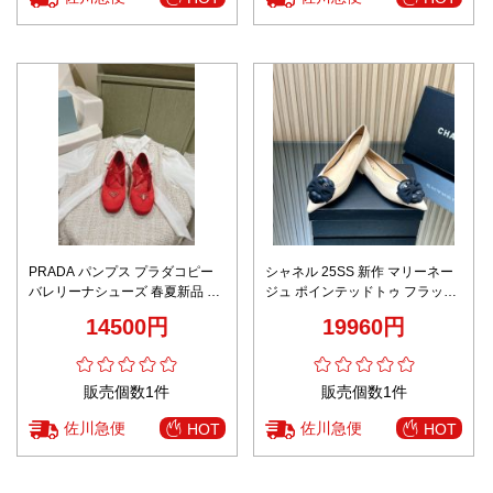
PRADA パンプス プラダコピー
シャネル 25SS 新作 マリーネー
バレリーナシューズ 春夏新品 フ
ジュ ポインテッドトゥ フラット
ァッション シンプル 優雅 女性
ブランド コピー
14500円
19960円
レッド
販売個数1件
販売個数1件
佐川急便
佐川急便
HOT
HOT