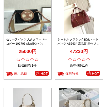
セリーヌバッグ 大きさスーパー
シャネル クラシック配色トート
コピー 101703 斜め掛けバッグ
バッグ AS5634 高品質 新作 人気
丸いかたち 女性 ロゴプリント ホ
売れ筋 口コミ おすすめ 満足度
25000円
47230円
ワイト
ブランドコピー
販売個数1件
販売個数1件
佐川急便
佐川急便
HOT
HOT