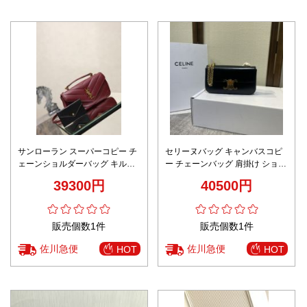
サンローラン スーパーコピー チ
セリーヌバッグ キャンバスコピ
ェーンショルダーバッグ キルテ
ー チェーンバッグ 肩掛け ショッ
ィングレザー設計 高級感仕上げ
ト 優雅 197993 ブラック
39300円
40500円
販売個数1件
販売個数1件
佐川急便
佐川急便
HOT
HOT