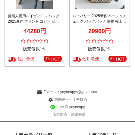
芸能人愛用ルイヴィトン バッグ
バーバリー 2025新作 ベージュチ
2025新作 ブランド コピー 安全
ェック バックパック 偽物 極上の
通販 高評価 口コミ多数 上質感漂
装着感 ユーザー満足保証 限定入
44280円
29960円
う 秘密厳守配送
荷モデル
販売個数1件
販売個数1件
佐川急便
佐川急便
HOT
HOT
Eメール：
yoyocopys@gmail.com
信頼第一・丁寧対応
Line ID:yoyocopy
安心対応・迅速発送