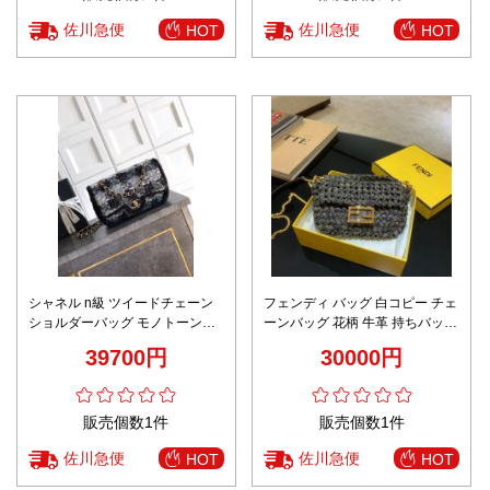
佐川急便
佐川急便
HOT
HOT
シャネル n級 ツイードチェーン
フェンディ バッグ 白コピー チェ
ショルダーバッグ モノトーン配
ーンバッグ 花柄 牛革 持ちバッグ
色 フラップデザイン 高評価
レザー 人気定番 レディース ブラ
39700円
30000円
ック
販売個数1件
販売個数1件
佐川急便
佐川急便
HOT
HOT