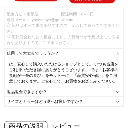
配達方法：宅配便
配達時間：6～9日
連絡メール：
yoyocopys@gmail.com
新品はすべて未使用品ですので、安心して買ってご使用くだ
さい。
宅配便会社などの都合により、入荷時間が予想以上になる場
合がありますので、ご了承ください。
信用して大丈夫でしょうか？

は、安心して購入いただけるショップとして。 いつも当店を
ご利用いただき誠にありがとうございます。 では「お客様の
笑顔が一番の喜び」をモットーに、「品質安心保証」をご用
意しております。ご安心して、お買物をお楽しみください。
返品返金できますか？

サイズとカラーはどう選べば良いですか？

商品の説明
レビュー