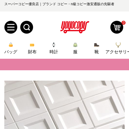
スーパーコピー優良店｜ブランド コピー・n級コピー激安通販の先駆者
0
新
バッグ
規
ロ
財布
時計
服
靴
アクセサリ
📢
当店は正真正銘のn級スーパーコピーのみ取扱い。最高品質の再現度を
ユ
グ
📢
2026春の新作続々更新中！期間中のご注文でお得な割引をご利用いただ
0
ー
イ
📢
新作入荷！ルイ・ヴィトンスーパーコピー バッグ最新モデルが登場。上
ザ
ン
オ
📢
当店は正真正銘のn級スーパーコピーのみ取扱い。最高品質の再現度を
ー
📢
2026春の新作続々更新中！期間中のご注文でお得な割引をご利用いただ
ー
お
yoyocopys@gmail.com
登
📢
新作入荷！ルイ・ヴィトンスーパーコピー バッグ最新モデルが登場。上
ダ
知