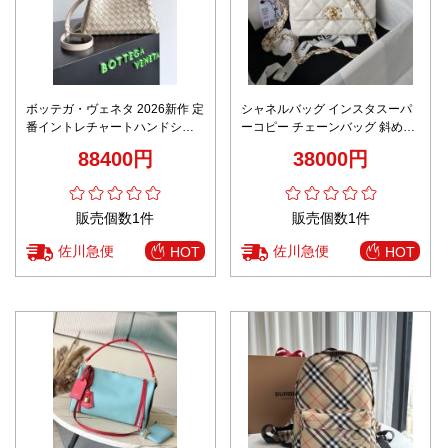
ボッテガ・ヴェネタ 2026新作 定
シャネルバッグ インスタスーパ
番イントレチャートハンドショ
ーコピー チェーンバッグ 斜め掛
ルダーバッグ 激安 高再現度 本革
け 牛革 魅力的な AS4423 ホワイ
88400円
38000円
使用 精密ディテール 高評価 安心
ト
サイト 数量限定入荷
販売個数1件
販売個数1件
佐川急便
佐川急便
HOT
HOT