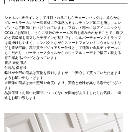
シャネル n級ラインとして注目されるこちらチェーンバッグは、柔らかな
グレーカラーのレザー調素材に立体感あるキルティング加工を施し、エレ
ガントな雰囲気に仕上げられています。フロント部分にはアイコニックな
CCロゴを配置し、さらに複数のチャーム装飾を組み合わせることで、遊び
心と高級感を両立したデザインが魅力です。シルバーチェーンストラップ
は肩掛けしやすく、コンパクトながらスマートフォンやミニウォレットな
どを収納可能。高品質ラグジュアリー仕様として縫製や金具ディテールに
もこだわり、パーティースタイルからカジュアルコーデまで幅広く映える
存在感あるバッグとなっています。
新品 未使用品
付属品 保存袋
弊社が全部の商品は実物を撮影しますが、ご安心して買っていただきます
ようお願い申し上げます。
※画像の商品は光の照射や角度により、実物と色味が異なる場合がござい
ます
品質保証：お届いた商品についてなにか問題がありましたらお気軽にご連
絡をお願い致します。