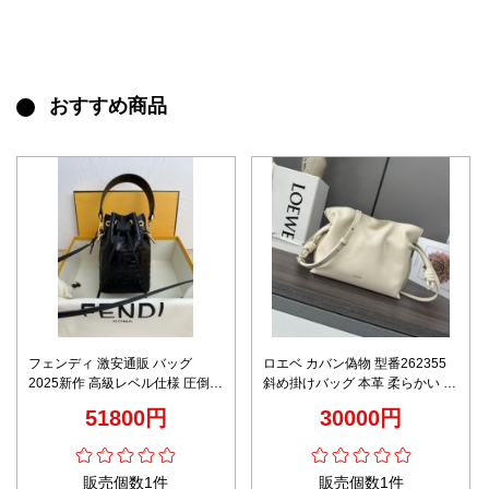
おすすめ商品
フェンディ 激安通販 バッグ
ロエベ カバン偽物 型番262355
2025新作 高級レベル仕様 圧倒的
斜め掛けバッグ 本革 柔らかい 肩
な再現度と上質感 本格派モデル
掛け 手持ち 大容量 ホワイト
51800円
30000円
数量限定入荷
販売個数1件
販売個数1件