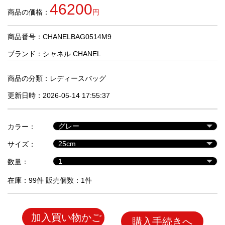
品
46200
商品の価格：
円
商品番号：CHANELBAG0514M9
人
気
ブランド：
シャネル CHANEL
商
品
商品の分類：
レディースバッグ
更新日時：2026-05-14 17:55:37
セ
ー
カラー：
ル
商
サイズ：
品
数量：
在庫：99件 販売個数：1件
加入買い物かご
購入手続きへ