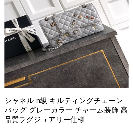
録
ー
ら
アイフォーンケ
管
せ
2026人気特集
アクセサリー
衣装セット
住まい用品
スカーフ
バッグ
ズボン
ベルト
財布
時計
小物
服
靴
ース
理
最
新
製
品
シャネル n級 キルティングチェーン
お
バッグ グレーカラー チャーム装飾 高
す
す
品質ラグジュアリー仕様
め
商