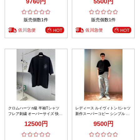
9760円
5500円
の日本倉庫 追跡可能 通気 快適な
かい 短袖 ホワイト
着心地 男女兼用
販売個数1件
販売個数1件
佐川急便
佐川急便
HOT
HOT
クロムハーツ n級 半袖Tシャツ
レディース ルイヴィトン tシャツ
フレア刺繍 オーバーサイズ 快適
新作スーパーコピー シンプル 綿
な着心地 高評価
半袖 トップス ゆったり ブラック
12500円
9500円