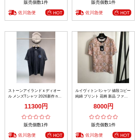
販売個数1件
販売個数1件
佐川急便
佐川急便
HOT
HOT
ストーンアイランド x ディオー
ルイヴィトン tシャツ 値段コピー
ル メンズTシャツ 2026新作 n級
純綿 プリント 花柄 新品 ファッ
ロゴデザイン 半袖Tシャツ 通気
ション 人気の服 ブラウン
11300円
8000円
快適な着心地 シンプルカジュア
ル 高評価口コミ多数 日本倉庫発
送 即納
販売個数1件
販売個数1件
佐川急便
佐川急便
HOT
HOT