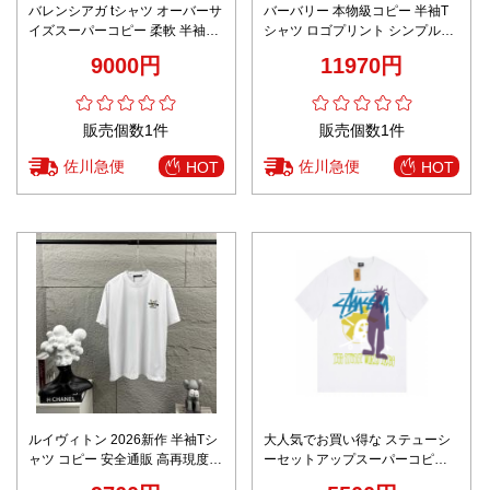
バレンシアガ tシャツ オーバーサ
バーバリー 本物級コピー 半袖T
イズスーパーコピー 柔軟 半袖ト
シャツ ロゴプリント シンプルデ
ップス ゆったり 男女兼用 プリン
ザイン 口コミ多数
9000円
11970円
ト 100％綿 ブラック
販売個数1件
販売個数1件
佐川急便
佐川急便
HOT
HOT
ルイヴィトン 2026新作 半袖Tシ
大人気でお買い得な ステューシ
ャツ コピー 安全通販 高再現度
ーセットアップスーパーコピー
職人技術再現 品質管理徹底 安心
純綿 トップス 髑髏プリント 柔ら