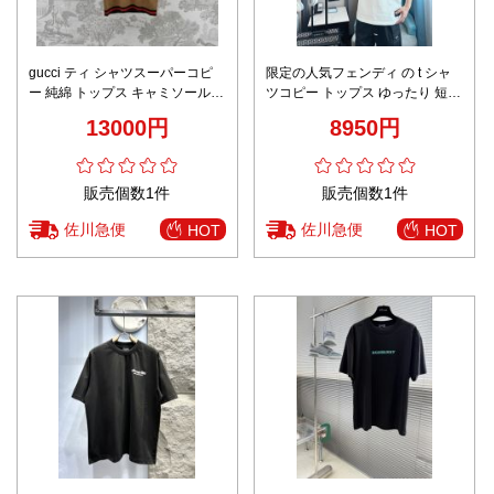
gucci ティ シャツスーパーコピ
限定の人気フェンディ の t シャ
ー 純綿 トップス キャミソール
ツコピー トップス ゆったり 短袖
ウール製 春夏 ファッション ロゴ
純綿 プリント ホワイト
13000円
8950円
刺繍 ブラウン
販売個数1件
販売個数1件
佐川急便
佐川急便
HOT
HOT