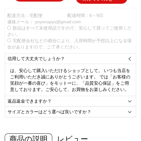
配達方法：宅配便
配達時間：6～9日
連絡メール：
yoyocopys@gmail.com
新品はすべて未使用品ですので、安心して買ってご使用くだ
さい。
宅配便会社などの都合により、入荷時間が予想以上になる場
合がありますので、ご了承ください。
信用して大丈夫でしょうか？

は、安心して購入いただけるショップとして。 いつも当店を
ご利用いただき誠にありがとうございます。 では「お客様の
笑顔が一番の喜び」をモットーに、「品質安心保証」をご用
意しております。ご安心して、お買物をお楽しみください。
返品返金できますか？

サイズとカラーはどう選べば良いですか？

商品の説明
レビュー