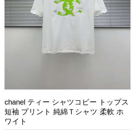
録
ー
ら
アイフォーンケ
管
せ
2026人気特集
アクセサリー
衣装セット
住まい用品
スカーフ
バッグ
ズボン
ベルト
財布
時計
小物
服
靴
ース
理
最
新
製
品
chanel ティー シャツコピー トップス
お
短袖 プリント 純綿Ｔシャツ 柔軟 ホ
す
す
ワイト
め
商