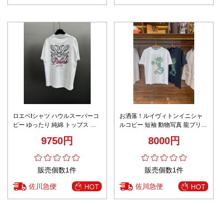
ロエベtシャツ ハウルスーパーコ
お洒落！ルイヴィトンイニシャ
ピー ゆったり 純綿 トップス 短
ルコピー 短袖 動物写真 龍プリン
袖 プリント 上質 ホワイト
ト 低価格 純綿 トップス Tシャツ
9750円
8000円
2色可選
販売個数1件
販売個数1件
佐川急便
佐川急便
HOT
HOT