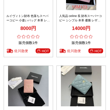
ルイヴィトン財布 色落ちスーパ
人気品 celine 長 財布スーパーコ
ーコピー 小遣いバッグ 本革 レザ
ピー シンプル 本革 優雅 レザー
ー カードケース m13664 ブラッ
小遣い 10M123 ピンク
8000円
14000円
ク
販売個数1件
販売個数1件
佐川急便
佐川急便
HOT
HOT