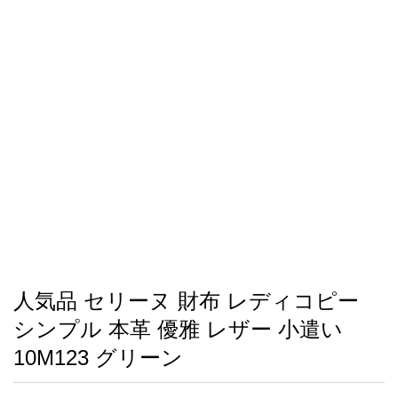
録
ー
ら
アイフォーンケ
管
せ
2026人気特集
アクセサリー
衣装セット
住まい用品
スカーフ
バッグ
ズボン
ベルト
財布
時計
小物
服
靴
ース
理
最
新
製
品
人気品 セリーヌ 財布 レディコピー
お
シンプル 本革 優雅 レザー 小遣い
す
す
10M123 グリーン
め
商