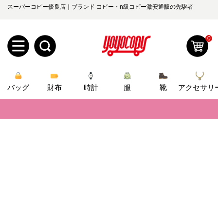
スーパーコピー優良店｜ブランド コピー・n級コピー激安通販の先駆者
0
新
バッグ
規
ロ
財布
時計
服
靴
アクセサリ
📢
当店は正真正銘のn級スーパーコピーのみ取扱い。最高品質の再現度を
ユ
グ
📢
2026春の新作続々更新中！期間中のご注文でお得な割引をご利用いただ
0
ー
イ
📢
新作入荷！ルイ・ヴィトンスーパーコピー バッグ最新モデルが登場。上
ザ
ン
オ
📢
当店は正真正銘のn級スーパーコピーのみ取扱い。最高品質の再現度を
ー
ー
お
📢
2026春の新作続々更新中！期間中のご注文でお得な割引をご利用いただ
yoyocopys@gmail.com
登
📢
ダ
知
新作入荷！ルイ・ヴィトンスーパーコピー バッグ最新モデルが登場。上