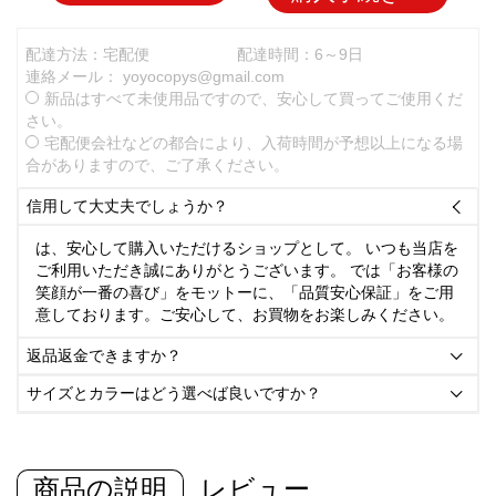
配達方法：宅配便
配達時間：6～9日
連絡メール：
yoyocopys@gmail.com
新品はすべて未使用品ですので、安心して買ってご使用くだ
さい。
宅配便会社などの都合により、入荷時間が予想以上になる場
合がありますので、ご了承ください。
信用して大丈夫でしょうか？

は、安心して購入いただけるショップとして。 いつも当店を
ご利用いただき誠にありがとうございます。 では「お客様の
笑顔が一番の喜び」をモットーに、「品質安心保証」をご用
意しております。ご安心して、お買物をお楽しみください。
返品返金できますか？

サイズとカラーはどう選べば良いですか？

商品の説明
レビュー