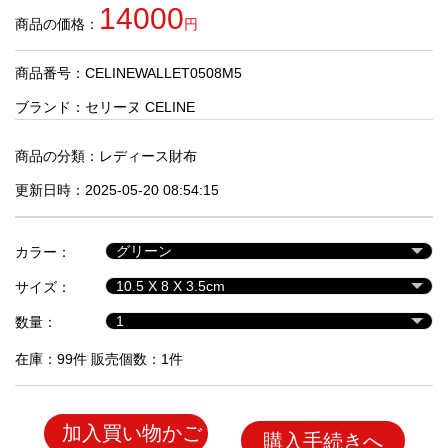
品
14000
商品の価格：
円
商品番号：CELINEWALLET0508M5
人
気
ブランド：
セリーヌ CELINE
商
品
商品の分類：
レディース財布
更新日時：2025-05-20 08:54:15
セ
ー
カラー：
ル
商
サイズ：
品
数量：
在庫：99件 販売個数：1件
加入買い物かご
購入手続きへ