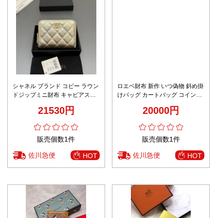
シャネル ブランド コピー ラウン
ロエベ財布 新作 いつ偽物 斜め掛
ドジップミニ財布 キャビアスキ
けバッグ カートバッグ コインや
ン調 キルティング加工 上質感
小物をしっかり収納 ホワイト
21530円
20000円
販売個数1件
販売個数1件
佐川急便
佐川急便
HOT
HOT