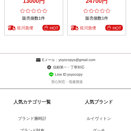
13000円
24700円
販売個数1件
販売個数1件
佐川急便
佐川急便
HOT
HOT
Eメール：
yoyocopys@gmail.com
信頼第一・丁寧対応
Line ID:yoyocopy
安心対応・迅速発送
人気カテゴリ一覧
人気ブランド
ブランド腕時計
ルイヴィトン
ブランド財布
グッチ