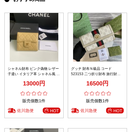
シャネル財布 ピンク偽物 レザー
グッチ 財布Ｎ級品 コード
子遣い イタリア革 シャネル風 日
523153 二つ折り財布 旅行財布
常品 A82288 三つ折り イエロー
コンパクト 花柄 レディース ベー
13000円
16500円
ジュ色
販売個数1件
販売個数1件
佐川急便
佐川急便
HOT
HOT