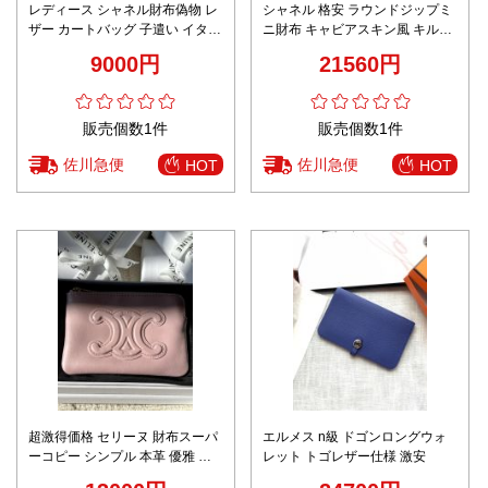
レディース シャネル財布偽物 レ
シャネル 格安 ラウンドジップミ
ザー カートバッグ 子遣い イタリ
ニ財布 キャビアスキン風 キルテ
ア革 3595 ピンク
ィングデザイン 数量限定入荷
9000円
21560円
販売個数1件
販売個数1件
佐川急便
佐川急便
HOT
HOT
超激得価格 セリーヌ 財布スーパ
エルメス n級 ドゴンロングウォ
ーコピー シンプル 本革 優雅 レ
レット トゴレザー仕様 激安
ザー 小遣い 10C663 ピンク