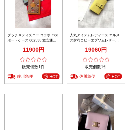
グッチ × ディズニー コラボ パス
人気アイテムレディース エルメ
ポートケース 602538 激安通販
ス財布コピーエプソムレザー
高級感仕上げ 丁寧な縫製 高再現
大容量 BEARN
11900円
19060円
度 発送保証
販売個数1件
販売個数1件
佐川急便
佐川急便
HOT
HOT