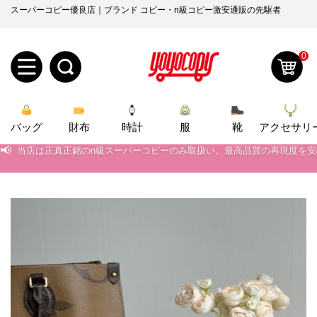
スーパーコピー優良店｜ブランド コピー・n級コピー激安通販の先駆者
0
新
バッグ
規
ロ
財布
時計
服
靴
アクセサリ
📢
当店は正真正銘のn級スーパーコピーのみ取扱い。最高品質の再現度を
📢
ユ
グ
2026春の新作続々更新中！期間中のご注文でお得な割引をご利用いただ
📢
新作入荷！ルイ・ヴィトンスーパーコピー バッグ最新モデルが登場。上
0
ー
イ
📢
当店は正真正銘のn級スーパーコピーのみ取扱い。最高品質の再現度を
ザ
ン
オ
📢
2026春の新作続々更新中！期間中のご注文でお得な割引をご利用いただ
ー
ー
お
📢
新作入荷！ルイ・ヴィトンスーパーコピー バッグ最新モデルが登場。上
yoyocopys@gmail.com
登
ダ
知