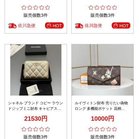
販売個数3件
販売個数3件
佐川急便
佐川急便
HOT
HOT
シャネル ブランド コピー ラウン
ルイヴィトン財布 売りたい偽物
ドジップミニ財布 キャビアスキ
ロング 多機能ポケット 花柄
ン調 キルティング加工 上質感
M12207 ブラウン
21530円
10000円
販売個数3件
販売個数3件