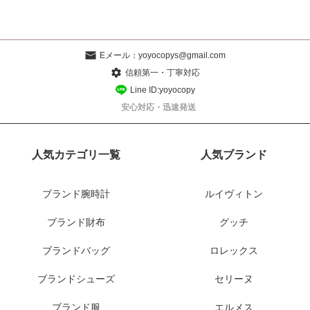
Eメール：
yoyocopys@gmail.com
信頼第一・丁寧対応
Line ID:yoyocopy
安心対応・迅速発送
人気カテゴリ一覧
人気ブランド
ブランド腕時計
ルイヴィトン
ブランド財布
グッチ
ブランドバッグ
ロレックス
ブランドシューズ
セリーヌ
ブランド服
エルメス