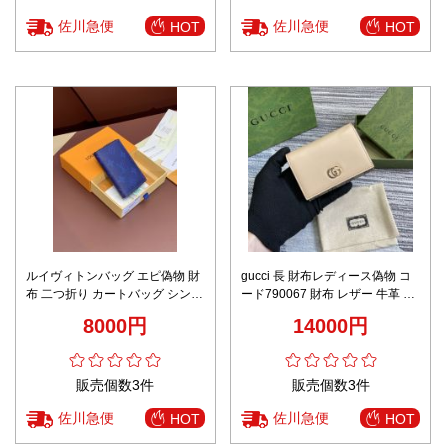
佐川急便
佐川急便
HOT
HOT
ルイヴィトンバッグ エピ偽物 財
gucci 長 財布レディース偽物 コ
布 二つ折り カートバッグ シンプ
ード790067 財布 レザー 牛革 G
ル 花柄 お洒落 ブルー
Marmontシリーズのクレジット
8000円
14000円
カートバッグ ブラウン
販売個数3件
販売個数3件
佐川急便
佐川急便
HOT
HOT