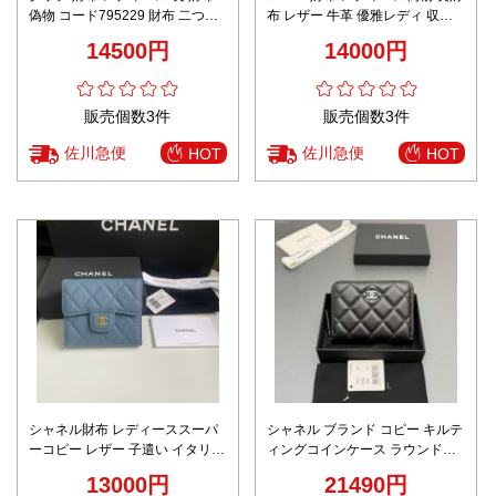
偽物 コード795229 財布 二つ折
布 レザー 牛革 優雅レディ 収納
り カード入れ クレジットカード
ケース イエロー
14500円
14000円
ケース 花柄 ブルー
販売個数3件
販売個数3件
佐川急便
佐川急便
HOT
HOT
シャネル財布 レディーススーパ
シャネル ブランド コピー キルテ
ーコピー レザー 子遣い イタリア
ィングコインケース ラウンドフ
革 シャネル風 日常品 A82288 三
ァスナー シルバーロゴ仕様 上質
13000円
21490円
つ折り ブルー
レザー 新作人気