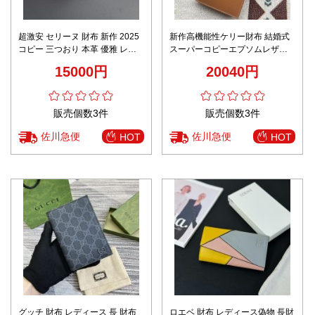
超激安 セリーヌ 財布 新作 2025
新作高機能性ケリー財布 結婚式
コピー 三つおり 本革 優雅 レザ
スーパーコピーエプソムレザ
ー 人気 ショット グリーン
ー 大容量 BEARN
15000円
20040円
販売個数3件
販売個数3件
佐川急便
佐川急便
HOT
HOT
グッチ 財布 レディース 長 財布
ロエベ 財布 レディース偽物 長財