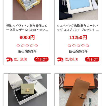
軽量 ルイヴィトン財布 修理コピ
ロエベバッグ偽物 財布 カートバ
ー 本革 レザー M41938 小遣いバ
ッグ ロゴプリント プレゼント 本
ッグ プリント 二つ折り ブルー
革 Ｌ1118 ホワイト
8000円
11250円
販売個数3件
販売個数3件
佐川急便
佐川急便
HOT
HOT