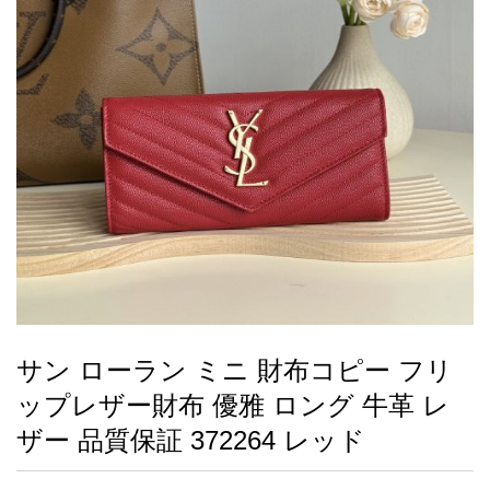
録
ー
ら
アイフォーンケ
管
せ
2026人気特集
アクセサリー
衣装セット
住まい用品
スカーフ
バッグ
ズボン
ベルト
財布
時計
小物
服
靴
ース
理
最
新
製
品
サン ローラン ミニ 財布コピー フリ
お
ップレザー財布 優雅 ロング 牛革 レ
す
す
ザー 品質保証 372264 レッド
め
商