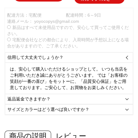
配達方法：宅配便
配達時間：6～9日
連絡メール：
yoyocopys@gmail.com
新品はすべて未使用品ですので、安心して買ってご使用くだ
さい。
宅配便会社などの都合により、入荷時間が予想以上になる場
合がありますので、ご了承ください。
信用して大丈夫でしょうか？

は、安心して購入いただけるショップとして。 いつも当店を
ご利用いただき誠にありがとうございます。 では「お客様の
笑顔が一番の喜び」をモットーに、「品質安心保証」をご用
意しております。ご安心して、お買物をお楽しみください。
返品返金できますか？

サイズとカラーはどう選べば良いですか？

商品の説明
レビュー