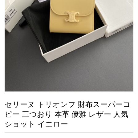
録
ー
ら
アイフォーンケ
管
せ
2026人気特集
アクセサリー
衣装セット
住まい用品
スカーフ
バッグ
ズボン
ベルト
財布
時計
小物
服
靴
ース
理
最
新
製
品
セリーヌ トリオンフ 財布スーパーコ
お
ピー 三つおり 本革 優雅 レザー 人気
す
す
ショット イエロー
め
商