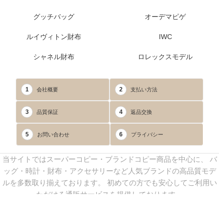
グッチバッグ
オーデマピゲ
ルイヴィトン財布
IWC
シャネル財布
ロレックスモデル
1
2
会社概要
支払い方法
3
4
品質保証
返品交換
5
6
お問い合わせ
プライバシー
当サイトではスーパーコピー・ブランドコピー商品を中心に、 バ
ッグ・時計・財布・アクセサリーなど人気ブランドの高品質モデ
ルを多数取り揃えております。 初めての方でも安心してご利用い
ただける通販サービスを提供しております。
連絡先：
yoyocopys@gmail.com
／ Line: yoyocopy ／ 店長：渡辺
実香 ／ 営業時間：08：30～23：30（24時間受付）