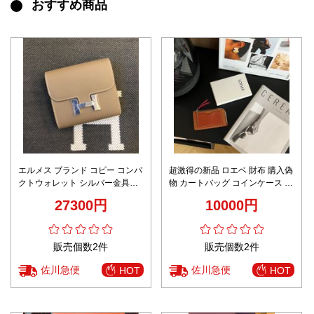
おすすめ商品
エルメス ブランド コピー コンパ
超激得の新品 ロエベ 財布 購入偽
クトウォレット シルバー金具仕
物 カートバッグ コインケース 便
様 丁寧な縫製 安心サイト 人気財
利 レザー 牛革 ブラウン
27300円
10000円
布
販売個数2件
販売個数2件
佐川急便
佐川急便
HOT
HOT