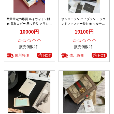
数量限定の爆買 ルイヴィトン財
サンローラン ハイブランド ラウ
布 買取コピー 三つ折り クラシッ
ンドファスナー長財布 キルティ
ク レザー 牛革 M14163 ブラック
ングレザー ゴールドロゴ 高評価
10000円
19100円
販売個数2件
販売個数2件
佐川急便
佐川急便
HOT
HOT