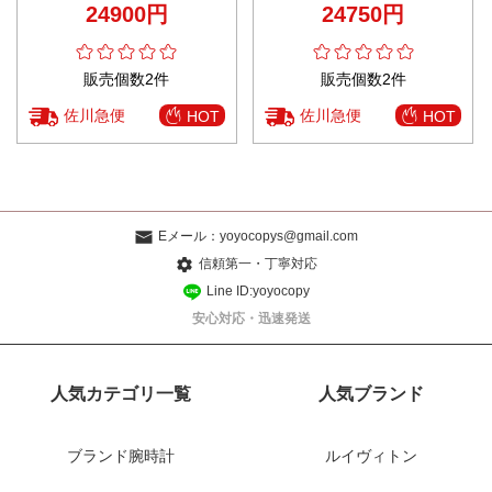
24900円
24750円
販売個数2件
販売個数2件
佐川急便
佐川急便
HOT
HOT
Eメール：
yoyocopys@gmail.com
信頼第一・丁寧対応
Line ID:yoyocopy
安心対応・迅速発送
人気カテゴリ一覧
人気ブランド
ブランド腕時計
ルイヴィトン