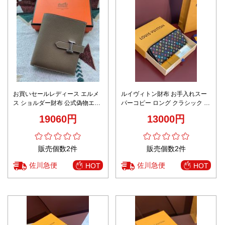
お買いセールレディース エルメ
ルイヴィトン財布 お手入れスー
ス ショルダー財布 公式偽物エプ
パーコピー ロング クラシック レ
ソムレザー 大容量 BEARN
ザー 牛革 M13408 ブラック
19060円
13000円
販売個数2件
販売個数2件
佐川急便
佐川急便
HOT
HOT