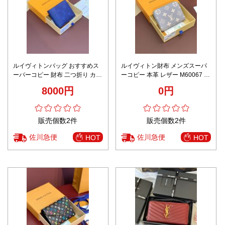
ルイヴィトンバッグ おすすめス
ルイヴィトン財布 メンズスーパ
ーパーコピー 財布 二つ折り カー
ーコピー 本革 レザー M60067 小
トバッグ シンプル 花柄 人気品
遣いバッグ プリント 二つ折り ブ
8000円
0円
ブルー
ルー
販売個数2件
販売個数2件
佐川急便
佐川急便
HOT
HOT