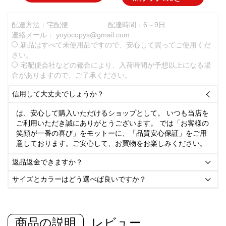
配達方法：宅配便
配達時間：6～9日
連絡メール：
yoyocopys@gmail.com
新品はすべて未使用品ですので、安心して買ってご使用くだ
さい。
宅配便会社などの都合により、入荷時間が予想以上になる場
合がありますので、ご了承ください。
信用して大丈夫でしょうか？

は、安心して購入いただけるショップとして。 いつも当店を
ご利用いただき誠にありがとうございます。 では「お客様の
笑顔が一番の喜び」をモットーに、「品質安心保証」をご用
意しております。ご安心して、お買物をお楽しみください。
返品返金できますか？

サイズとカラーはどう選べば良いですか？

商品の説明
レビュー