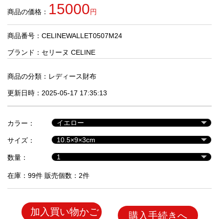
品
15000
商品の価格：
円
商品番号：CELINEWALLET0507M24
人
気
ブランド：
セリーヌ CELINE
商
品
商品の分類：
レディース財布
更新日時：2025-05-17 17:35:13
セ
ー
カラー：
ル
商
サイズ：
品
数量：
在庫：99件 販売個数：2件
加入買い物かご
購入手続きへ