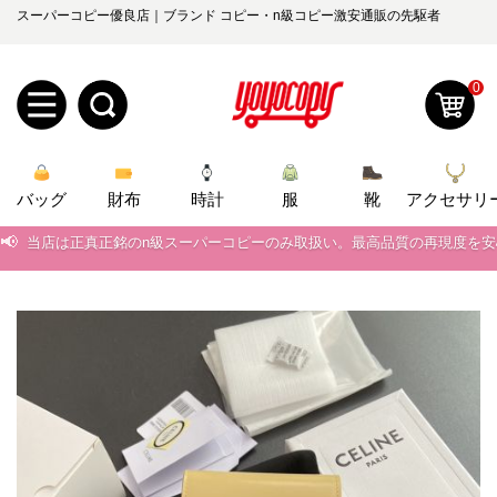
スーパーコピー優良店｜ブランド コピー・n級コピー激安通販の先駆者
0
新
バッグ
規
ロ
財布
時計
服
靴
アクセサリ
📢
当店は正真正銘のn級スーパーコピーのみ取扱い。最高品質の再現度を
ユ
グ
📢
2026春の新作続々更新中！期間中のご注文でお得な割引をご利用いただ
0
ー
イ
📢
新作入荷！ルイ・ヴィトンスーパーコピー バッグ最新モデルが登場。上
📢
当店は正真正銘のn級スーパーコピーのみ取扱い。最高品質の再現度を
ザ
ン
オ
📢
2026春の新作続々更新中！期間中のご注文でお得な割引をご利用いただ
ー
ー
お
yoyocopys@gmail.com
📢
新作入荷！ルイ・ヴィトンスーパーコピー バッグ最新モデルが登場。上
登
ダ
知