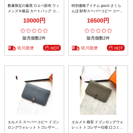
数量限定の爆買 ロエベ財布 ウィ
特別価格アイテム gucci さくら
メンズＮ級品 カートバッグ コイ
んぼ 財布スーパーコピー コード
ンケース 便利 レザー 牛革 ブル
644334 三つ折り 牛革 レザー 財
10000円
16500円
ー
布 花柄 ブラウン
販売個数2件
販売個数2件
佐川急便
佐川急便
HOT
HOT
エルメス スーパーコピー ドゴン
エルメス 格安 ドゴンロングウォ
ロングウォレット トゴレザー仕
レット トゴレザー仕様 口コミ多
様 丁寧な縫製
数