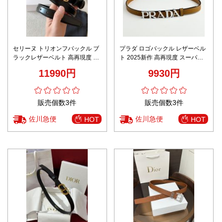
セリーヌ トリオンフバックル ブ
プラダ ロゴバックル レザーベル
ラックレザーベルト 高再現度 格
ト 2025新作 高再現度 スーパー
安 高級感仕上げ 2025新作 職人
コピー 高評価 口コミ多数 上質感
11990円
9930円
技術再現 安心の日本倉庫
仕上げ 精密ディテール
販売個数3件
販売個数3件
佐川急便
佐川急便
HOT
HOT