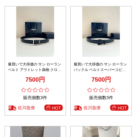
爆買いで大得価の サン ローラン
爆買いで大得価の サン ローラン
ベルト アウトレット偽物 クロコ
バックル ベルトスーパーコピー
ダイルレザー シルバーバックル
クロコダイルレザー 黒いバック
7500円
7500円
レディース ブラック
ル レディース ブラック
販売個数3件
販売個数3件
佐川急便
佐川急便
HOT
HOT