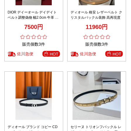
DIOR デイーオール デイデイト
ディオール 格安 レザーベルト ク
ベルト調整偽物 幅2.0cm 牛革 レ
リスタルバックル装飾 高再現度
ザー ビジネス 通勤 ブラック
7500円
11960円
販売個数3件
販売個数3件
佐川急便
佐川急便
HOT
HOT
ディオール ブランド コピー CD
セリーヌ トリオンフバックル レ