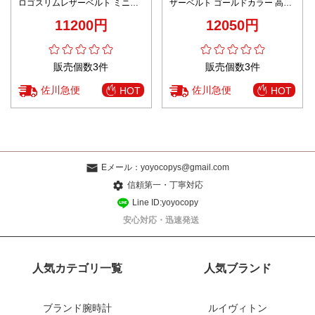
ロゴスリムレザーベルト ミニマ
ザーベルト ゴールドカラー 高再
ル設計 レビュー高リピ率
現度 スーパーコピー 優良サイト
11200円
12050円
高級感仕上げ 2025新作 安心の日
本倉庫
販売個数3件
販売個数3件
佐川急便
佐川急便
HOT
HOT
Eメール：
yoyocopys@gmail.com
信頼第一・丁寧対応
Line ID:yoyocopy
安心対応・迅速発送
人気カテゴリ一覧
人気ブランド
ブランド腕時計
ルイヴィトン