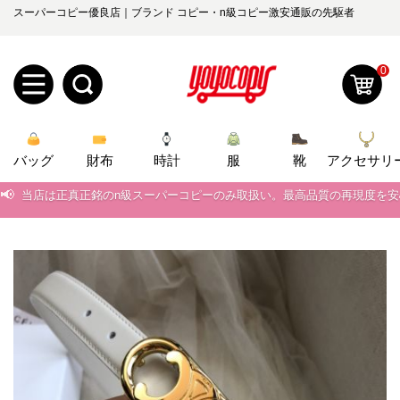
スーパーコピー優良店｜ブランド コピー・n級コピー激安通販の先駆者
0
新
バッグ
規
ロ
財布
時計
服
靴
アクセサリ
📢
当店は正真正銘のn級スーパーコピーのみ取扱い。最高品質の再現度を
ユ
グ
📢
2026春の新作続々更新中！期間中のご注文でお得な割引をご利用いただ
0
ー
イ
📢
新作入荷！ルイ・ヴィトンスーパーコピー バッグ最新モデルが登場。上
📢
ザ
ン
当店は正真正銘のn級スーパーコピーのみ取扱い。最高品質の再現度を
オ
📢
2026春の新作続々更新中！期間中のご注文でお得な割引をご利用いただ
ー
ー
お
yoyocopys@gmail.com
📢
新作入荷！ルイ・ヴィトンスーパーコピー バッグ最新モデルが登場。上
登
ダ
知