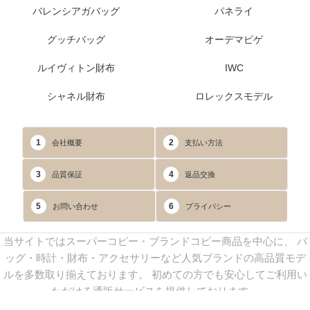
バレンシアガバッグ
パネライ
グッチバッグ
オーデマピゲ
ルイヴィトン財布
IWC
シャネル財布
ロレックスモデル
1
2
会社概要
支払い方法
3
4
品質保証
返品交換
5
6
お問い合わせ
プライバシー
当サイトではスーパーコピー・ブランドコピー商品を中心に、 バ
ッグ・時計・財布・アクセサリーなど人気ブランドの高品質モデ
ルを多数取り揃えております。 初めての方でも安心してご利用い
ただける通販サービスを提供しております。
連絡先：
yoyocopys@gmail.com
／ Line: yoyocopy ／ 店長：渡辺