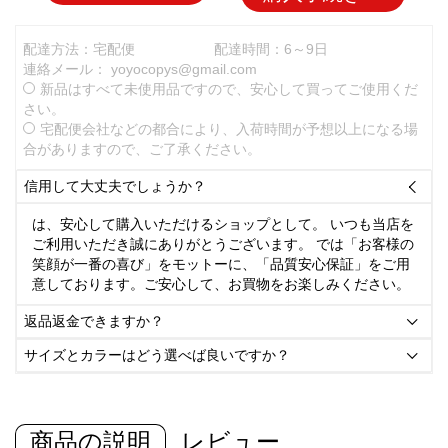
配達方法：宅配便
配達時間：6～9日
連絡メール：
yoyocopys@gmail.com
新品はすべて未使用品ですので、安心して買ってご使用くだ
さい。
宅配便会社などの都合により、入荷時間が予想以上になる場
合がありますので、ご了承ください。
信用して大丈夫でしょうか？

は、安心して購入いただけるショップとして。 いつも当店を
ご利用いただき誠にありがとうございます。 では「お客様の
笑顔が一番の喜び」をモットーに、「品質安心保証」をご用
意しております。ご安心して、お買物をお楽しみください。
返品返金できますか？

サイズとカラーはどう選べば良いですか？

商品の説明
レビュー