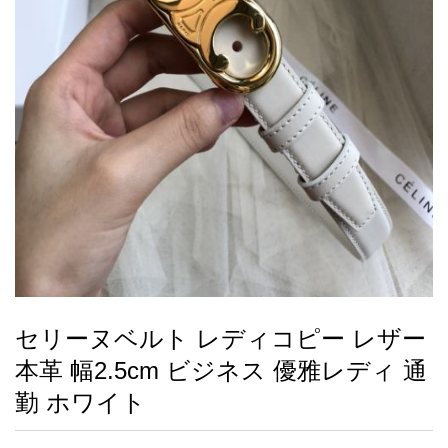
録
ー
ら
アイフォーンケ
管
せ
2026人気特集
アクセサリー
衣装セット
住まい用品
スカーフ
バッグ
ズボン
ベルト
財布
時計
小物
服
靴
ース
理
最
新
製
品
セリーヌベルト レディコピー レザー
お
本革 幅2.5cm ビジネス 優雅レディ 通
す
す
勤 ホワイト
め
商