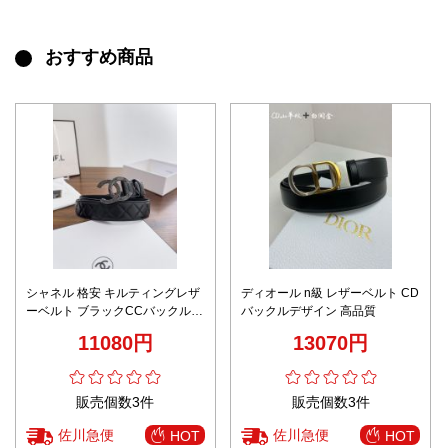
おすすめ商品
シャネル 格安 キルティングレザ
ディオール n級 レザーベルト CD
ーベルト ブラックCCバックル仕
バックルデザイン 高品質
様 高品質
11080円
13070円
販売個数3件
販売個数3件
佐川急便
佐川急便
HOT
HOT