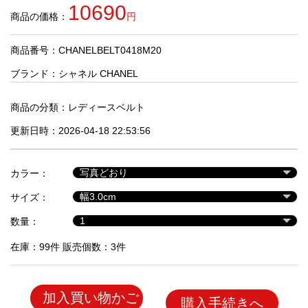
品
10690
商品の価格：
円
商品番号：CHANELBELT0418M20
人
気
ブランド：
シャネル CHANEL
商
品
商品の分類：
レディースベルト
更新日時：2026-04-18 22:53:56
セ
ー
カラー：
ル
商
サイズ：
品
数量：
在庫：99件 販売個数：3件
加入買い物かご
購入手続きへ