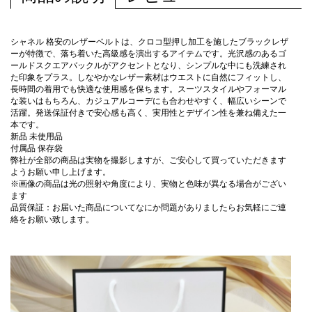
シャネル 格安のレザーベルトは、クロコ型押し加工を施したブラックレザ
ーが特徴で、落ち着いた高級感を演出するアイテムです。光沢感のあるゴ
ールドスクエアバックルがアクセントとなり、シンプルな中にも洗練され
た印象をプラス。しなやかなレザー素材はウエストに自然にフィットし、
長時間の着用でも快適な使用感を保ちます。スーツスタイルやフォーマル
な装いはもちろん、カジュアルコーデにも合わせやすく、幅広いシーンで
活躍。発送保証付きで安心感も高く、実用性とデザイン性を兼ね備えた一
本です。
新品 未使用品
付属品 保存袋
弊社が全部の商品は実物を撮影しますが、ご安心して買っていただきます
ようお願い申し上げます。
※画像の商品は光の照射や角度により、実物と色味が異なる場合がござい
ます
品質保証：お届いた商品についてなにか問題がありましたらお気軽にご連
絡をお願い致します。