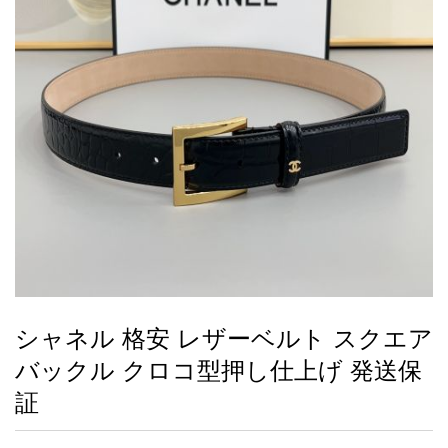
録
ー
ら
アイフォーンケ
管
せ
2026人気特集
アクセサリー
衣装セット
住まい用品
スカーフ
バッグ
ズボン
ベルト
財布
時計
小物
服
靴
ース
理
最
新
製
品
シャネル 格安 レザーベルト スクエア
お
バックル クロコ型押し仕上げ 発送保
す
す
証
め
商