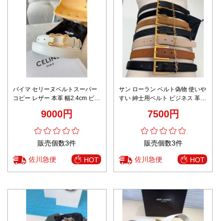
バイマ セリーヌベルトスーパー
サン ローラン ベルト偽物 使いや
コピー レザー 本革 幅2.4cm ビジ
すい 紳士用ベルト ビジネス 革ベ
ネス 優雅レディ ホワイト
ル 調整可能 レディース 多色可選
9000円
7500円
販売個数3件
販売個数3件
佐川急便
佐川急便
HOT
HOT