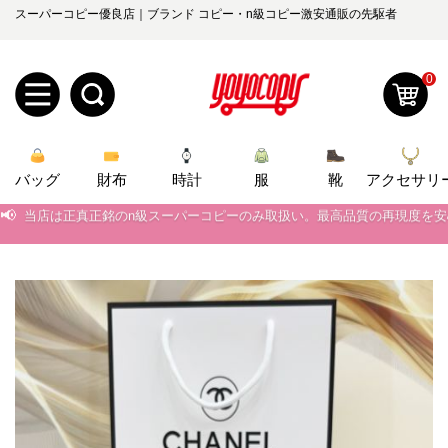
スーパーコピー優良店｜ブランド コピー・n級コピー激安通販の先駆者
0
新
バッグ
規
ロ
財布
時計
服
靴
アクセサリ
📢
当店は正真正銘のn級スーパーコピーのみ取扱い。最高品質の再現度を
ユ
グ
📢
2026春の新作続々更新中！期間中のご注文でお得な割引をご利用いただ
0
ー
イ
📢
新作入荷！ルイ・ヴィトンスーパーコピー バッグ最新モデルが登場。上
📢
当店は正真正銘のn級スーパーコピーのみ取扱い。最高品質の再現度を
ザ
ン
オ
📢
2026春の新作続々更新中！期間中のご注文でお得な割引をご利用いただ
ー
ー
お
yoyocopys@gmail.com
📢
新作入荷！ルイ・ヴィトンスーパーコピー バッグ最新モデルが登場。上
登
ダ
知