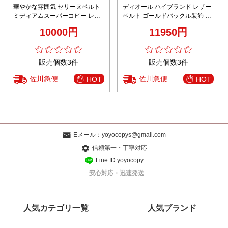
華やかな雰囲気 セリーヌベルト
ディオール ハイブランド レザー
ミディアムスーパーコピー レザ
ベルト ゴールドバックル装飾 丁
ー 本革 幅2.5cm ビジネス 優雅レ
寧な縫製
10000円
11950円
ディ ブラウン
販売個数3件
販売個数3件
佐川急便
佐川急便
HOT
HOT
Eメール：
yoyocopys@gmail.com
信頼第一・丁寧対応
Line ID:yoyocopy
安心対応・迅速発送
人気カテゴリ一覧
人気ブランド