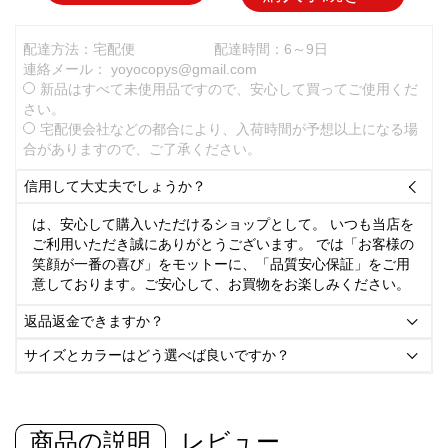
配達方法：宅配便
配達時間：6～9日
連絡メール：
yoyocopys@gmail.com
新品はすべて未使用品ですので、安心して買ってご使用くだ
さい。
宅配便会社などの都合により、入荷時間が予想以上になる場
合がありますので、ご了承ください。
信用して大丈夫でしょうか？

は、安心して購入いただけるショップとして。 いつも当店を
ご利用いただき誠にありがとうございます。 では「お客様の
笑顔が一番の喜び」をモットーに、「品質安心保証」をご用
意しております。ご安心して、お買物をお楽しみください。
返品返金できますか？

サイズとカラーはどう選べば良いですか？

商品の説明
レビュー