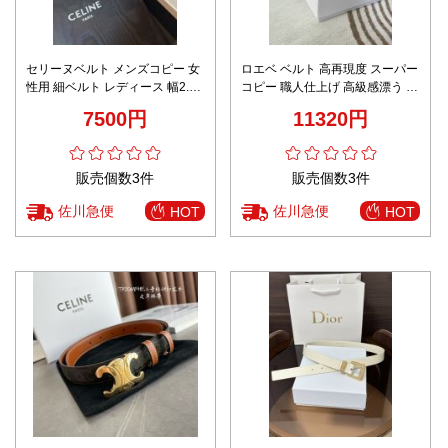
セリーヌベルト メンズコピー 女
ロエベ ベルト 高再現度 スーパー
性用 細ベルト レディース 幅2.5
コピー 職人仕上げ 高級感漂う 精
㎝ 牛革 おしゃれ ブラック
密ディテール 上質レザー仕様 安
7500円
11320円
心サイト対応
販売個数3件
販売個数3件
佐川急便
佐川急便
HOT
HOT