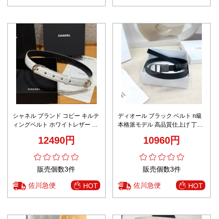
シャネル ブランド コピー キルテ
ディオール ブラック ベルト n級
ィングベルト ホワイトレザー ゴ
本格派モデル 高品質仕上げ 丁寧
ールド金具 上質感
な縫製 メンズ 高級感漂う上質レ
12490円
10960円
ザー仕様
販売個数3件
販売個数3件
佐川急便
佐川急便
HOT
HOT