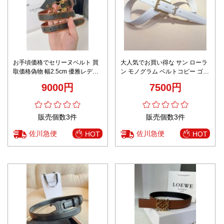
お手頃価格でセリーヌベルト 買
大人気でお買い得な サン ローラ
取価格偽物 幅2.5cm 優雅レディ
ン モノグラム ベルトコピー ゴー
牛革 レザー ブラウン
ルドバックル 優雅 ファッション
9000円
7500円
レディース ホワイト
販売個数3件
販売個数3件
佐川急便
佐川急便
HOT
HOT