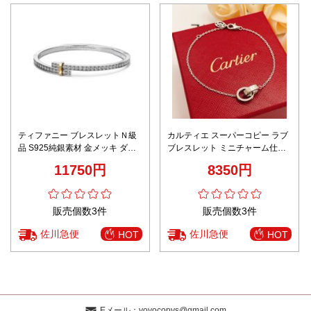
ティファニー ブレスレットＮ級
カルティエ スーパーコピー ラブ
品 S925純銀素材 金メッキ ダイ
ブレスレット ミニチャーム仕様
ヤモン飾り 上質 キラキラ シルバ
ノベルティ付き
11750円
8350円
ー
販売個数3件
販売個数3件
佐川急便
佐川急便
HOT
HOT
Eメール：
yoyocopys@gmail.com