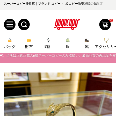
スーパーコピー優良店｜ブランド コピー・n級コピー激安通販の先駆者
0
新
バッグ
規
ロ
財布
時計
服
靴
アクセサリ
📢
当店は正真正銘のn級スーパーコピーのみ取扱い。最高品質の再現度を
📢
2026春の新作続々更新中！期間中のご注文でお得な割引をご利用いただ
ユ
グ
📢
新作入荷！ルイ・ヴィトンスーパーコピー バッグ最新モデルが登場。上
0
ー
イ
📢
当店は正真正銘のn級スーパーコピーのみ取扱い。最高品質の再現度を
ザ
ン
オ
📢
2026春の新作続々更新中！期間中のご注文でお得な割引をご利用いただ
ー
ー
お
📢
新作入荷！ルイ・ヴィトンスーパーコピー バッグ最新モデルが登場。上
yoyocopys@gmail.com
登
ダ
知