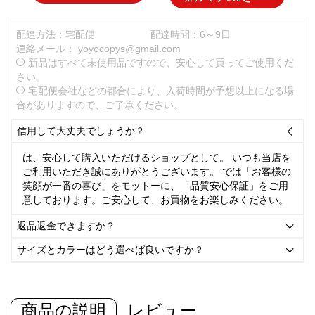
配達方法：宅配便
配達時間：6～9日
連絡メール：
yoyocopys@gmail.com
新品はすべて未使用品ですので、安心して買ってご使用くだ
さい。
宅配便会社などの都合により、入荷時間が予想以上になる場
合がありますので、ご了承ください。
信用して大丈夫でしょうか？

は、安心して購入いただけるショップとして。 いつも当店を
ご利用いただき誠にありがとうございます。 では「お客様の
笑顔が一番の喜び」をモットーに、「品質安心保証」をご用
意しております。ご安心して、お買物をお楽しみください。
返品返金できますか？

サイズとカラーはどう選べば良いですか？

商品の説明
レビュー