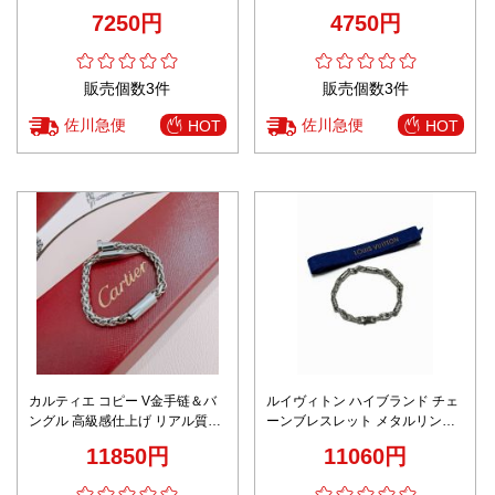
気 シンプル 新作 ゴールド
レスレット レッド
7250円
4750円
販売個数3件
販売個数3件
佐川急便
佐川急便
HOT
HOT
カルティエ コピー V金手链＆バ
ルイヴィトン ハイブランド チェ
ングル 高級感仕上げ リアル質感
ーンブレスレット メタルリンク
再現 精密ディテール
デザイン シンプル仕様 安心サイ
11850円
11060円
ト