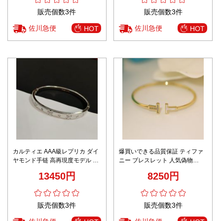
販売個数3件
販売個数3件
佐川急便
佐川急便
HOT
HOT
カルティエ AAA級レプリカ ダイ
爆買いできる品質保証 ティファ
ヤモンド手链 高再現度モデル 高
ニー ブレスレット 人気偽物
級感仕上げ 精密ディテール
AU750金メッキ 優雅 ゴールド
13450円
8250円
販売個数3件
販売個数3件