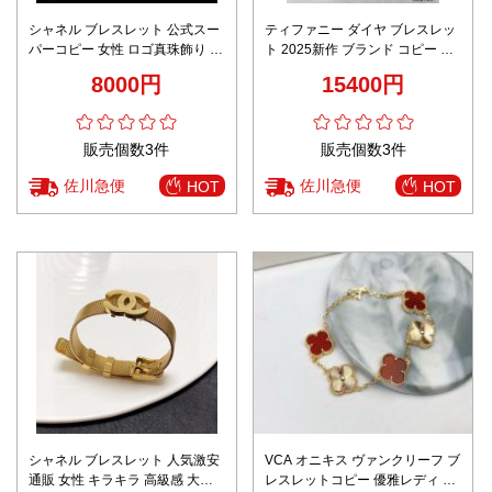
シャネル ブレスレット 公式スー
ティファニー ダイヤ ブレスレッ
パーコピー 女性 ロゴ真珠飾り 透
ト 2025新作 ブランド コピー 高
き通って 幅広い 2色可選
級感仕上げ 精密ディテール 圧倒
8000円
15400円
的な再現度 安心サイト
販売個数3件
販売個数3件
佐川急便
佐川急便
HOT
HOT
シャネル ブレスレット 人気激安
VCA オニキス ヴァンクリーフ ブ
通販 女性 キラキラ 高級感 大人
レスレットコピー 優雅レディ ブ