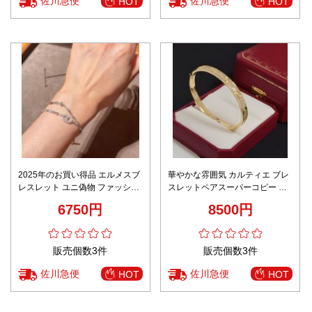
佐川急便
佐川急便
HOT
HOT
2025年のお買い得品 エルメスブ
華やかな雰囲気 カルティエ ブレ
レスレット ユニ偽物 ファッショ
スレットペアスーパーコピー ダ
ン感 優雅レディース シルバー
イヤ飾り 男女兼用 ゴールド
6750円
8500円
販売個数3件
販売個数3件
佐川急便
佐川急便
HOT
HOT