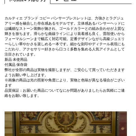
カルティエ ブランド コピー パンサーブレスレットは、力強さとラグジュ
アリー感を融合した存在感あるモデルです。立体感あるパンサーヘッドに
は繊細なストーン装飾が施され、ゴールドカラーとの組み合わせが上質な
輝きを放ちます。滑らかな曲線ラインにより装着感も良く、普段使いから
フォーマルシーンまで幅広く対応可能。定番デザインながら高級ジュエリ
ーらしい華やかさを楽しめる一本です。細かな刻印やディテール表現にも
こだわり、アクセサリー好きから口コミ多数を集める人気アイテムとして
注目されています。
新品 未使用品
付属品 保存袋
弊社が全部の商品は実物を撮影しますが、ご安心して買っていただきます
ようお願い申し上げます。
※画像の商品は光の照射や角度により、実物と色味が異なる場合がござい
ます
品質保証：お届いた商品についてなにか問題がありましたらお気軽にご連
絡をお願い致します。