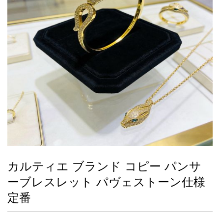
録
ー
ら
アイフォーンケ
管
せ
2026人気特集
アクセサリー
衣装セット
住まい用品
スカーフ
バッグ
ズボン
ベルト
財布
時計
小物
服
靴
ース
理
最
新
製
品
カルティエ ブランド コピー パンサ
お
ーブレスレット パヴェストーン仕様
す
す
定番
め
商