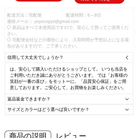
配達方法：宅配便
配達時間：6～9日
連絡メール：
yoyocopys@gmail.com
新品はすべて未使用品ですので、安心して買ってご使用くだ
さい。
宅配便会社などの都合により、入荷時間が予想以上になる場
合がありますので、ご了承ください。
信用して大丈夫でしょうか？

は、安心して購入いただけるショップとして。 いつも当店を
ご利用いただき誠にありがとうございます。 では「お客様の
笑顔が一番の喜び」をモットーに、「品質安心保証」をご用
意しております。ご安心して、お買物をお楽しみください。
返品返金できますか？

サイズとカラーはどう選べば良いですか？

商品の説明
レビュー