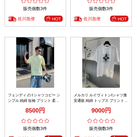
販売個数3件
販売個数3件
佐川急便
佐川急便
HOT
HOT
フェンディ の t シャツコピー シ
メルカリ ルイヴィトンtシャツ激
ンプル 純綿 短袖 プリント 柔軟
安通販 純綿 トップス プリント
ハンサム トップス イエロー
半袖 男女兼用 ホワイト
8500円
9000円
販売個数3件
販売個数3件