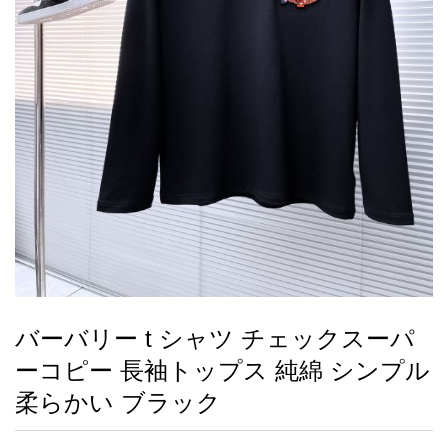
録
ー
ら
アイフォーンケ
管
せ
2026人気特集
アクセサリー
衣装セット
住まい用品
スカーフ
バッグ
ズボン
ベルト
財布
時計
小物
服
靴
ース
理
最
新
製
品
バーバリー t シャツ チェックスーパ
お
ーコピー 長袖トップス 純綿 シンプル
す
す
柔らかい ブラック
め
商