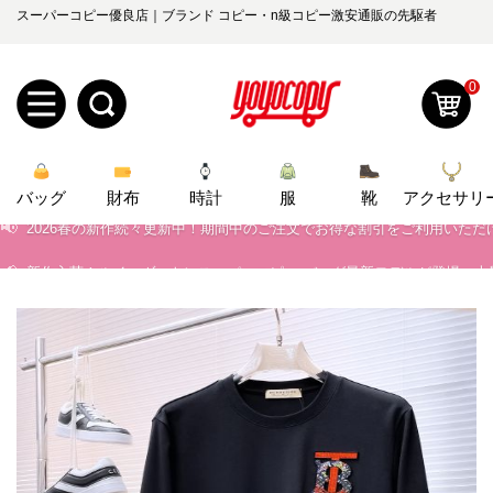
スーパーコピー優良店｜ブランド コピー・n級コピー激安通販の先駆者
📢
当店は正真正銘のn級スーパーコピーのみ取扱い。最高品質の再現度を
📢
2026春の新作続々更新中！期間中のご注文でお得な割引をご利用いただ
0
📢
新作入荷！ルイ・ヴィトンスーパーコピー バッグ最新モデルが登場。上
新
📢
当店は正真正銘のn級スーパーコピーのみ取扱い。最高品質の再現度を
バッグ
規
ロ
財布
時計
服
靴
アクセサリ
📢
2026春の新作続々更新中！期間中のご注文でお得な割引をご利用いただ
📢
新作入荷！ルイ・ヴィトンスーパーコピー バッグ最新モデルが登場。上
ユ
グ
0
ー
イ
ザ
ン
オ
ー
ー
お
yoyocopys@gmail.com
登
ダ
知