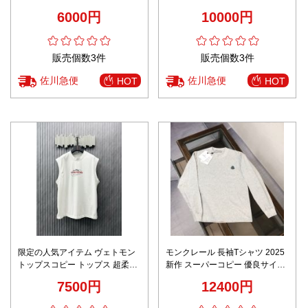
ント スポーツ 運動 レッド
Ｔシャツ ブラック
6000円
10000円
販売個数3件
販売個数3件
佐川急便
佐川急便
HOT
HOT
限定の人気アイテム ヴェトモン
モンクレール 長袖Tシャツ 2025
トップスコピー トップス 超柔ら
新作 スーパーコピー 優良サイト
かい ロゴプリント 無袖 純綿 ホ
高再現度モデル 上質コットン使
7500円
12400円
ワイト
用 シンプルデザイン 快適な着心
地