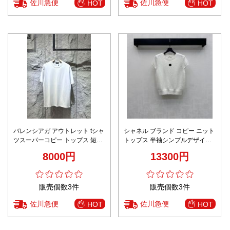
佐川急便
佐川急便
HOT
HOT
バレンシアガ アウトレット tシャ
シャネル ブランド コピー ニット
ツスーパーコピー トップス 短袖
トップス 半袖シンプルデザイン
oversize ダイヤモンド飾り 半袖
肌触り良好 新作
8000円
13300円
ホワイト
販売個数3件
販売個数3件
佐川急便
佐川急便
HOT
HOT