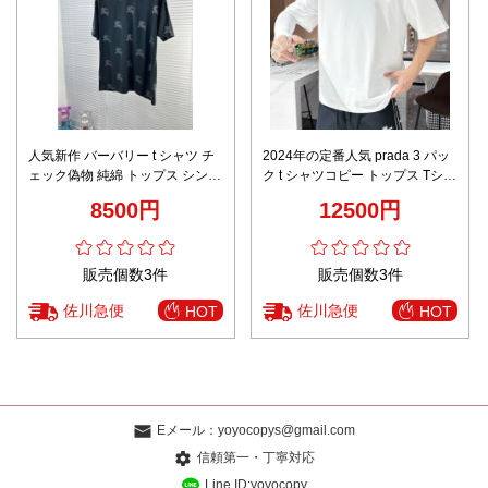
人気新作 バーバリー t シャツ チ
2024年の定番人気 prada 3 パッ
ェック偽物 純綿 トップス シンプ
ク t シャツコピー トップス Tシャ
ル ゆったり 人気 プリント ブラ
ツ 綿100％ 柔らかい ゆったり 男
8500円
12500円
ック
女兼用 ホワイト
販売個数3件
販売個数3件
佐川急便
佐川急便
HOT
HOT
Eメール：
yoyocopys@gmail.com
信頼第一・丁寧対応
Line ID:yoyocopy