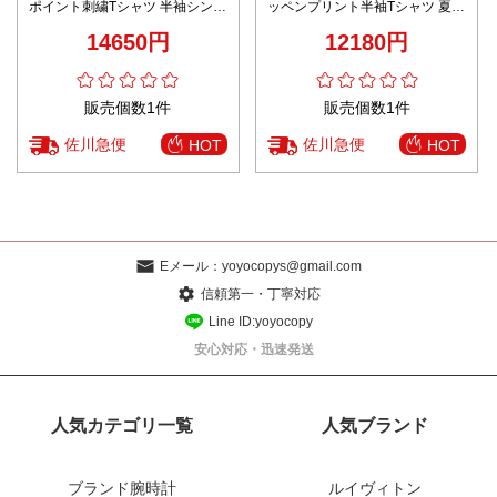
ポイント刺繍Tシャツ 半袖シンプ
ッペンプリント半袖Tシャツ 夏服
ルデザイン 男女兼用 定番
精密ディテール
14650円
12180円
販売個数1件
販売個数1件
佐川急便
佐川急便
HOT
HOT
Eメール：
yoyocopys@gmail.com
信頼第一・丁寧対応
Line ID:yoyocopy
安心対応・迅速発送
人気カテゴリ一覧
人気ブランド
ブランド腕時計
ルイヴィトン