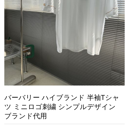
録
ー
ら
アイフォーンケ
管
せ
2026人気特集
アクセサリー
衣装セット
住まい用品
スカーフ
バッグ
ズボン
ベルト
財布
時計
小物
服
靴
ース
理
最
新
製
品
バーバリー ハイブランド 半袖Tシャ
お
ツ ミニロゴ刺繍 シンプルデザイン
す
す
ブランド代用
め
商