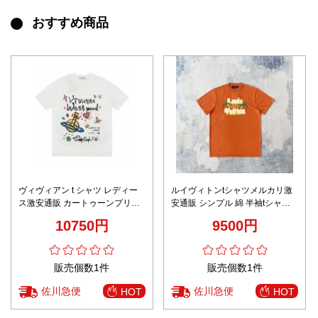
おすすめ商品
ヴィヴィアン t シャツ レディー
ルイヴィトンtシャツメルカリ激
ス激安通販 カートゥーンプリン
安通販 シンプル 綿 半袖tシャツ
ト 純綿 Tシャツ 短袖 柔らかい ホ
トップス ゆったり オレンジ色
10750円
9500円
ワイト
販売個数1件
販売個数1件
佐川急便
佐川急便
HOT
HOT