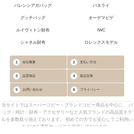
バレンシアガバッグ
パネライ
グッチバッグ
オーデマピゲ
ルイヴィトン財布
IWC
シャネル財布
ロレックスモデル
1
2
会社概要
支払い方法
3
4
品質保証
返品交換
5
6
お問い合わせ
プライバシー
当サイトではスーパーコピー・ブランドコピー商品を中心に、 バ
ッグ・時計・財布・アクセサリーなど人気ブランドの高品質モデ
ルを多数取り揃えております。 初めての方でも安心してご利用い
ただける通販サービスを提供しております。
連絡先：
yoyocopys@gmail.com
／ Line: yoyocopy ／ 店長：渡辺