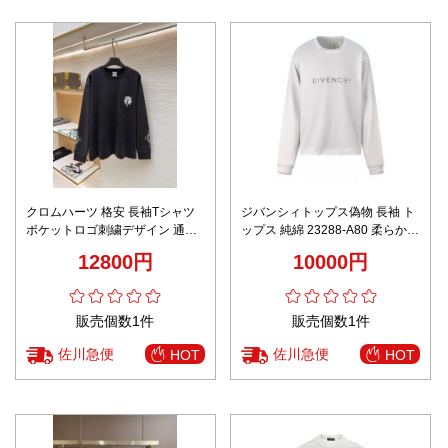
クロムハーツ 格安 長袖Tシャツ
ジバンシィトップス偽物 長袖 ト
ポケットロゴ刺繍デザイン 通気
ップス 純綿 23288-A80 柔らかい
満足度高い 上質感
ゆったり ホワイト
12800円
10000円
販売個数1件
販売個数1件
佐川急便
佐川急便
HOT
HOT