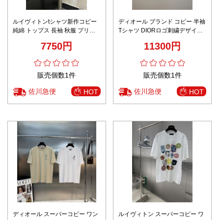
ルイヴィトンtシャツ新作コピー
ディオール ブランド コピー 半袖
純綿 トップス 長袖 秋服 プリン
Tシャツ DIORロゴ刺繍デザイン
ト 柔らかい ブラック
男女兼用 丁寧な縫製
7750円
11300円
販売個数1件
販売個数1件
佐川急便
佐川急便
HOT
HOT
ディオール スーパーコピー ワン
ルイヴィトン スーパーコピー ワ