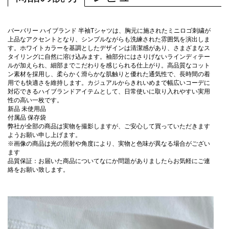
バーバリー ハイブランド 半袖Tシャツは、胸元に施されたミニロゴ刺繍が
上品なアクセントとなり、シンプルながらも洗練された雰囲気を演出しま
す。ホワイトカラーを基調としたデザインは清潔感があり、さまざまなス
タイリングに自然に溶け込みます。袖部分にはさりげないラインディテー
ルが加えられ、細部までこだわりを感じられる仕上がり。高品質なコット
ン素材を採用し、柔らかく滑らかな肌触りと優れた通気性で、長時間の着
用でも快適さを維持します。カジュアルからきれいめまで幅広いコーデに
対応できるハイブランドアイテムとして、日常使いに取り入れやすい実用
性の高い一枚です。
新品 未使用品
付属品 保存袋
弊社が全部の商品は実物を撮影しますが、ご安心して買っていただきます
ようお願い申し上げます。
※画像の商品は光の照射や角度により、実物と色味が異なる場合がござい
ます
品質保証：お届いた商品についてなにか問題がありましたらお気軽にご連
絡をお願い致します。