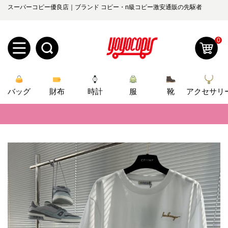
スーパーコピー優良店｜ブランド コピー・n級コピー激安通販の先駆者
0
新
バッグ
規
ロ
財布
時計
服
靴
アクセサリ
📢
当店は正真正銘のn級スーパーコピーのみ取扱い。最高品質の再現度を
ユ
グ
📢
2026春の新作続々更新中！期間中のご注文でお得な割引をご利用いただ
0
ー
イ
📢
新作入荷！ルイ・ヴィトンスーパーコピー バッグ最新モデルが登場。上
ザ
ン
📢
当店は正真正銘のn級スーパーコピーのみ取扱い。最高品質の再現度を
オ
ー
📢
2026春の新作続々更新中！期間中のご注文でお得な割引をご利用いただ
ー
お
yoyocopys@gmail.com
📢
新作入荷！ルイ・ヴィトンスーパーコピー バッグ最新モデルが登場。上
登
ダ
知