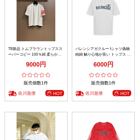
TB新品 トムブラウントップスス
バレンシアガクルー tシャツ偽物
ーパーコピー 100％綿 柔らかい
純綿 触り心地が良い トップス 短
短袖 tシャツ 男女兼用 ホワイト
袖 プリント 刺繍 ホワイト
9000円
6000円
販売個数1件
販売個数1件
佐川急便
佐川急便
HOT
HOT