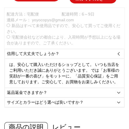
配達方法：宅配便
配達時間：6～9日
連絡メール：
yoyocopys@gmail.com
新品はすべて未使用品ですので、安心して買ってご使用くだ
さい。
宅配便会社などの都合により、入荷時間が予想以上になる場
合がありますので、ご了承ください。
信用して大丈夫でしょうか？

は、安心して購入いただけるショップとして。 いつも当店を
ご利用いただき誠にありがとうございます。 では「お客様の
笑顔が一番の喜び」をモットーに、「品質安心保証」をご用
意しております。ご安心して、お買物をお楽しみください。
返品返金できますか？

サイズとカラーはどう選べば良いですか？

商品の説明
レビュー