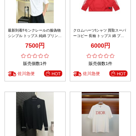
最新到着‼モンクレールの服偽物
クロムハーツtシャツ 買取スーパ
シンプル トップス 純綿 プリント
ーコピー 長袖 トップス 綿 プリ
半袖 ホワイト
ント スポーツ 運動 レッド
7500円
6000円
販売個数1件
販売個数1件
佐川急便
佐川急便
HOT
HOT