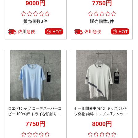
9000円
7750円
販売個数3件
販売個数3件
佐川急便
佐川急便
HOT
HOT
ロエベtシャツ コーデスーパーコ
セール開催中 fendi キッズ t シャ
ピー 100％綿 ドライな肌触り ト
ツ偽物 純綿 トップス Tシャツ ゆ
ップス 半袖 胸にロゴ刺繡 夏服
ったり 半袖 夏 シンプル グレイ
7750円
8000円
丸首 シンプル ブルー