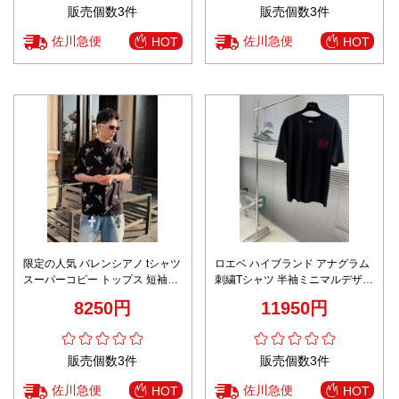
販売個数3件
販売個数3件
佐川急便
佐川急便
HOT
HOT
限定の人気 バレンシアノ tシャツ
ロエベ ハイブランド アナグラム
スーパーコピー トップス 短袖
刺繍Tシャツ 半袖ミニマルデザイ
100%綿 プリント 男女兼用 ブラ
ン 高再現度
8250円
11950円
ック
販売個数3件
販売個数3件
佐川急便
佐川急便
HOT
HOT