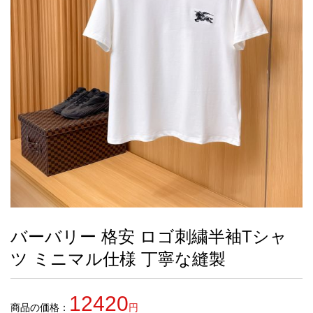
録
ー
ら
アイフォーンケ
管
せ
2026人気特集
アクセサリー
衣装セット
住まい用品
スカーフ
バッグ
ズボン
ベルト
財布
時計
小物
服
靴
ース
理
最
新
製
品
バーバリー 格安 ロゴ刺繍半袖Tシャ
お
ツ ミニマル仕様 丁寧な縫製
す
す
め
12420
商
商品の価格：
円