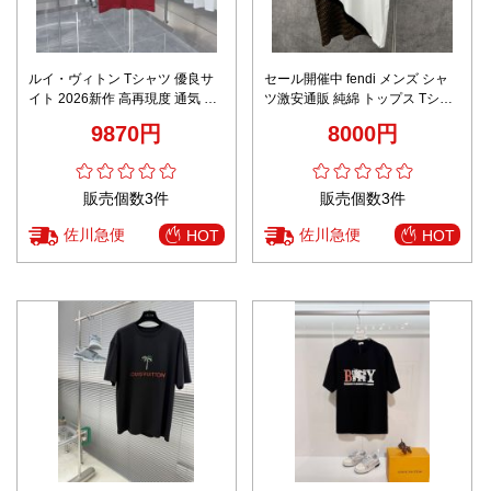
ルイ・ヴィトン Tシャツ 優良サ
セール開催中 fendi メンズ シャ
イト 2026新作 高再現度 通気 快
ツ激安通販 純綿 トップス Tシャ
適な着心地 シンプルデザイン 上
ツ ゆったり 半袖 夏 シンプル ホ
9870円
8000円
質感 丁寧な縫製 高品質
ワイト
販売個数3件
販売個数3件
佐川急便
佐川急便
HOT
HOT