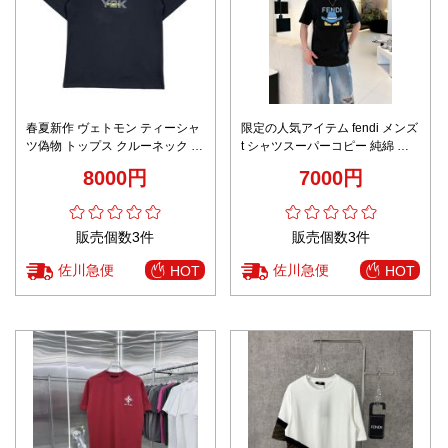
春夏新作 ヴェトモン ティーシャ
限定の人気アイテム fendi メンズ
ツ偽物 トップス クルーネック 純
t シャツスーパーコピー 純綿 柔
綿 プリント 短袖 男女兼用 ゆっ
らかい トップス 帽子ロゴプリン
8000円
7000円
たり ブラック
ト ブラック
販売個数3件
販売個数3件
佐川急便
佐川急便
HOT
HOT