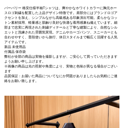
バーバリー 格安仕様半袖Tシャツは、爽やかなホワイトカラーに胸元ホー
スロゴ刺繍を配置した上品デザイン特徴です。肩部分にはブランドロゴア
クセントを加え、シンプルながら高級感ある印象演出可能。柔らかなコッ
トン素材採用、軽量感と肌触り良好な快適な着用感兼ね備えています。細
部まで忠実に再現された刺繍ディテールと丁寧な縫製により、自然なシル
エットと洗練された雰囲気実現。デニムやカーゴパンツ、スニーカーとも
合わせやすく、普段使いから旅行、休日スタイルまで幅広く活躍する人気
アイテムです。
新品 未使用品
付属品 保存袋
弊社が全部の商品は実物を撮影しますが、ご安心して買っていただきます
ようお願い申し上げます。
※画像の商品は光の照射や角度により、実物と色味が異なる場合がござい
ます
品質保証：お届いた商品についてなにか問題がありましたらお気軽にご連
絡をお願い致します。