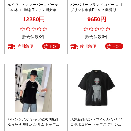
ルイヴィトン スーパーコピー ヤ
バーバリー ブランド コピー ロゴ
シの木ロゴ半袖Tシャツ 男女兼用
プリント半袖Tシャツ 機能 リピ
リラックス仕様 即納対応
ーター多数
12280円
9650円
販売個数3件
販売個数3件
佐川急便
佐川急便
HOT
HOT
バレンシアガ tシャツ公式Ｎ級品
人気新品 セントマイケル tシャツ
ゆったり 無地 ハンサム トップス
コラボコピー トップス プリント
全綿 ブラック
半袖 純綿 柔らかい ブラック