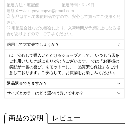
配達方法：宅配便
配達時間：6～9日
連絡メール：
yoyocopys@gmail.com
新品はすべて未使用品ですので、安心して買ってご使用くだ
さい。
宅配便会社などの都合により、入荷時間が予想以上になる場
合がありますので、ご了承ください。
信用して大丈夫でしょうか？

は、安心して購入いただけるショップとして。 いつも当店を
ご利用いただき誠にありがとうございます。 では「お客様の
笑顔が一番の喜び」をモットーに、「品質安心保証」をご用
意しております。ご安心して、お買物をお楽しみください。
返品返金できますか？

サイズとカラーはどう選べば良いですか？

商品の説明
レビュー