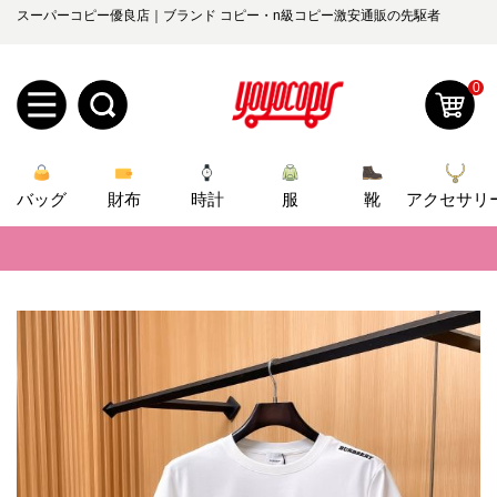
スーパーコピー優良店｜ブランド コピー・n級コピー激安通販の先駆者
0
新
バッグ
規
ロ
財布
時計
服
靴
アクセサリ
📢
当店は正真正銘のn級スーパーコピーのみ取扱い。最高品質の再現度を
ユ
グ
📢
2026春の新作続々更新中！期間中のご注文でお得な割引をご利用いただ
0
ー
イ
📢
新作入荷！ルイ・ヴィトンスーパーコピー バッグ最新モデルが登場。上
ザ
ン
📢
当店は正真正銘のn級スーパーコピーのみ取扱い。最高品質の再現度を
オ
📢
2026春の新作続々更新中！期間中のご注文でお得な割引をご利用いただ
ー
ー
お
yoyocopys@gmail.com
📢
新作入荷！ルイ・ヴィトンスーパーコピー バッグ最新モデルが登場。上
登
ダ
知