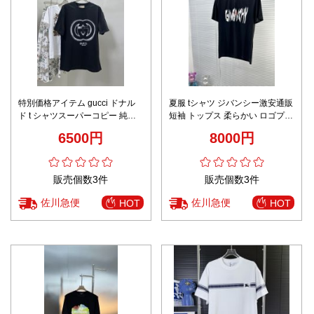
特別価格アイテム gucci ドナル
夏服 tシャツ ジバンシー激安通販
ド t シャツスーパーコピー 純綿
短袖 トップス 柔らかい ロゴプリ
トップス プリント 半袖 人気品
ント ファッション 純綿 ウラック
6500円
8000円
男女兼用 ブラック
販売個数3件
販売個数3件
佐川急便
佐川急便
HOT
HOT