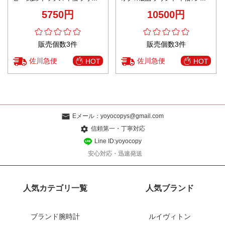
ト ゆったり グリーン
ツ トップス 柔軟 100％綿 ホワイ
5750円
10500円
ト
販売個数3件
販売個数3件
佐川急便
佐川急便
HOT
HOT
Eメール：
yoyocopys@gmail.com
信頼第一・丁寧対応
Line ID:yoyocopy
安心対応・迅速発送
人気カテゴリ一覧
人気ブランド
ブランド腕時計
ルイヴィトン