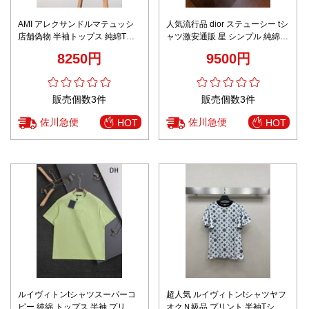
AMI アレクサンドルマテュッシ
人気流行品 dior ステューシー tシ
店舗偽物 半袖トップス 純綿Tシ
ャツ激安通販 星 シンプル 純綿
ャツ ゆったり クラシック ブラッ
トップス 短袖 ホワイト
8250円
9500円
ク
販売個数3件
販売個数3件
佐川急便
佐川急便
HOT
HOT
ルイヴィトンtシャツスーパーコ
超人気 ルイヴィトンtシャツヤフ
ピー 純綿 トップス 半袖 プリン
オクＮ級品 プリント 半袖Tシャ