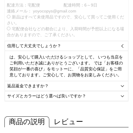
配達方法：宅配便
配達時間：6～9日
連絡メール：
yoyocopys@gmail.com
新品はすべて未使用品ですので、安心して買ってご使用くだ
さい。
宅配便会社などの都合により、入荷時間が予想以上になる場
合がありますので、ご了承ください。
信用して大丈夫でしょうか？

は、安心して購入いただけるショップとして。 いつも当店を
ご利用いただき誠にありがとうございます。 では「お客様の
笑顔が一番の喜び」をモットーに、「品質安心保証」をご用
意しております。ご安心して、お買物をお楽しみください。
返品返金できますか？

サイズとカラーはどう選べば良いですか？

商品の説明
レビュー