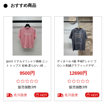
おすすめ商品
gucci ドナルド t シャツ偽物 ニッ
ディオール n級 半袖Tシャツ フ
ト トップス 短袖 柔らかい 綿 シ
ロント刺繍グラフィックデザイ
ンプル ピンク
ン アートスタイル 精密ディテー
9500円
12690円
ル
販売個数3件
販売個数3件
佐川急便
佐川急便
HOT
HOT