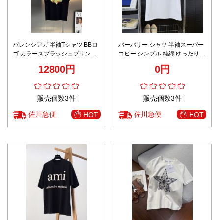
バレンシアガ 半袖Tシャツ BBロ
バーバリー シャツ 半袖スーパー
ゴ カラースプラッシュプリント
コピー シンプル 純綿 ゆったり
ブラック ストリートスタイル
トップス 短袖 プリント ホワイト
12800円
0円
販売個数3件
販売個数3件
佐川急便
佐川急便
HOT
HOT