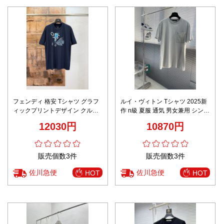
フェンディ 格安 Tシャツ グラフ
ルイ・ヴィトン Tシャツ 2025新
ィックプリントデザイン クルー
作 n級 夏服 通気 男女兼用 シンプ
ネック仕様 男女兼用
ルデザイン 高評価 快適な着心地
12030円
10870円
販売個数3件
販売個数3件
佐川急便
佐川急便
HOT
HOT