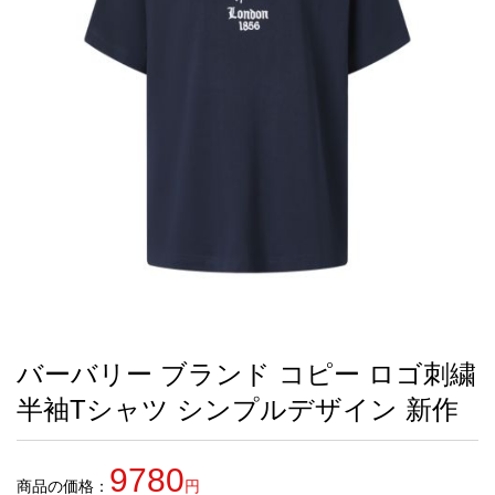
録
ー
ら
アイフォーンケ
管
せ
2026人気特集
アクセサリー
衣装セット
住まい用品
スカーフ
バッグ
ズボン
ベルト
財布
時計
小物
服
靴
ース
理
最
新
製
品
バーバリー ブランド コピー ロゴ刺繍
お
半袖Tシャツ シンプルデザイン 新作
す
す
め
9780
商
商品の価格：
円