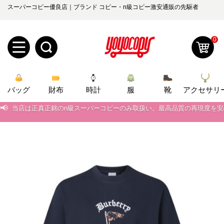
スーパーコピー優良店｜ブランド コピー・n級コピー激安通販の先駆者
0
新
バッグ
規
ロ
財布
時計
服
靴
アクセサリ
📢
当店は正真正銘のn級スーパーコピーのみ取扱い。最高品質の再現度を
ユ
グ
📢
2026春の新作続々更新中！期間中のご注文でお得な割引をご利用いただ
0
ー
イ
📢
新作入荷！ルイ・ヴィトンスーパーコピー バッグ最新モデルが登場。上
ザ
ン
📢
当店は正真正銘のn級スーパーコピーのみ取扱い。最高品質の再現度を
オ
📢
2026春の新作続々更新中！期間中のご注文でお得な割引をご利用いただ
ー
ー
お
yoyocopys@gmail.com
📢
新作入荷！ルイ・ヴィトンスーパーコピー バッグ最新モデルが登場。上
登
ダ
知