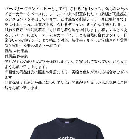
バーバリー ブランド コピーとして注目される半袖Tシャツ。落ち着いたネ
イビーカラーをベースに、フロント中央へ配置されたロゴ刺繍が高級感あ
るアクセントを演出しています。立体感ある刺繍ディテールは細部まで丁
寧に仕上げられ、上質感を感じられるデザイン。柔らかな生地を採用し、
肌触り良好で長時間着用でも快適な着心地を維持します。程よくゆとりあ
るシルエットにより、デニムやカーゴパンツとも自然に合わせやすく、日
常使いから旅行シーンまで幅広く対応。新作モデルらしい洗練された雰囲
気と実用性を兼ね備えた一着です。
新品 未使用品
付属品 保存袋
弊社が全部の商品は実物を撮影しますが、ご安心して買っていただきます
ようお願い申し上げます。
※画像の商品は光の照射や角度により、実物と色味が異なる場合がござい
ます
品質保証：お届いた商品についてなにか問題がありましたらお気軽にご連
絡をお願い致します。