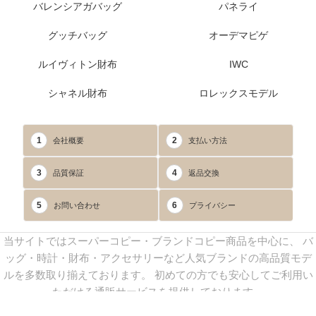
バレンシアガバッグ
パネライ
グッチバッグ
オーデマピゲ
ルイヴィトン財布
IWC
シャネル財布
ロレックスモデル
1
2
会社概要
支払い方法
3
4
品質保証
返品交換
5
6
お問い合わせ
プライバシー
当サイトではスーパーコピー・ブランドコピー商品を中心に、 バ
ッグ・時計・財布・アクセサリーなど人気ブランドの高品質モデ
ルを多数取り揃えております。 初めての方でも安心してご利用い
ただける通販サービスを提供しております。
連絡先：
yoyocopys@gmail.com
／ Line: yoyocopy ／ 店長：渡辺