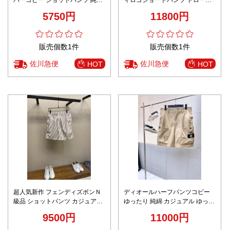
ロゴ刺繍 メンズ ブラック
トリング仕様 上質感
5750円
11800円
販売個数1件
販売個数1件
佐川急便
佐川急便
HOT
HOT
超人気新作 フェンディズボンＮ
ディオールハーフパンツコピー
級品 ショットパンツ カジュアル
ゆったり 純綿 カジュアル ゆった
純綿 ビーチ 花柄 通気性いい ブ
り 上質商品 ベージュ色
9500円
11000円
ラウン