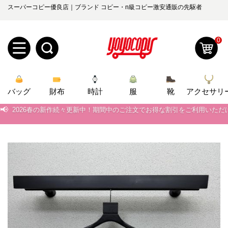
スーパーコピー優良店｜ブランド コピー・n級コピー激安通販の先駆者
📢
当店は正真正銘のn級スーパーコピーのみ取扱い。最高品質の再現度を
📢
2026春の新作続々更新中！期間中のご注文でお得な割引をご利用いただ
0
📢
新作入荷！ルイ・ヴィトンスーパーコピー バッグ最新モデルが登場。上
新
📢
当店は正真正銘のn級スーパーコピーのみ取扱い。最高品質の再現度を
バッグ
規
ロ
財布
時計
服
靴
アクセサリ
📢
2026春の新作続々更新中！期間中のご注文でお得な割引をご利用いただ
ユ
グ
📢
新作入荷！ルイ・ヴィトンスーパーコピー バッグ最新モデルが登場。上
0
ー
イ
ザ
ン
オ
ー
ー
お
yoyocopys@gmail.com
登
ダ
知