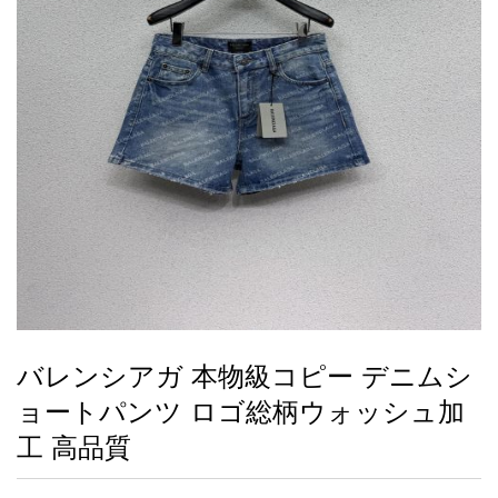
録
ー
ら
アイフォーンケ
管
せ
2026人気特集
アクセサリー
衣装セット
住まい用品
スカーフ
バッグ
ズボン
ベルト
財布
時計
小物
服
靴
ース
理
最
新
製
品
バレンシアガ 本物級コピー デニムシ
お
ョートパンツ ロゴ総柄ウォッシュ加
す
す
工 高品質
め
商