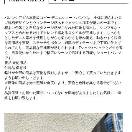
バレンシアガの本物級コピー デニムショートパンツは、全体に施されたロ
ゴ総柄デザインとヴィンテージ感あるウォッシュ加工が魅力の一本です。
程よい色落ちと自然なダメージ感がこなれた印象を演出し、シンプルなト
ップスと合わせるだけでトレンド感あるスタイルが完成します。しっかり
としたデニム素材を使用しながらも柔らかさを兼ね備え、動きやすく快適
な着用感を実現。ステッチやボタン、細部のディテールまで丁寧に仕上げ
られており、高品質な完成度が感じられます。Tシャツやシャツと相性が良
く、日常使いから外出まで幅広いシーンで活躍する万能なショートパンツ
です。
新品 未使用品
付属品 保存袋
弊社が全部の商品は実物を撮影しますが、ご安心して買っていただきます
ようお願い申し上げます。
※画像の商品は光の照射や角度により、実物と色味が異なる場合がござい
ます
品質保証：お届いた商品についてなにか問題がありましたらお気軽にご連
絡をお願い致します。