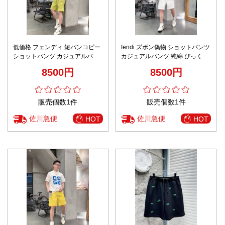
低価格 フェンディ 短パンコピー
fendi ズボン偽物 ショットパンツ
ショットパンツ カジュアルパン
カジュアルパンツ 純綿 びっくり
ツ 純綿 男女兼用 イエロー
した価格 男女兼用 ホワイト
8500円
8500円
販売個数1件
販売個数1件
佐川急便
佐川急便
HOT
HOT