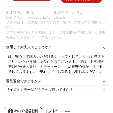
配達方法：宅配便
配達時間：6～9日
連絡メール：
yoyocopys@gmail.com
新品はすべて未使用品ですので、安心して買ってご使用くだ
さい。
宅配便会社などの都合により、入荷時間が予想以上になる場
合がありますので、ご了承ください。
信用して大丈夫でしょうか？

は、安心して購入いただけるショップとして。 いつも当店を
ご利用いただき誠にありがとうございます。 では「お客様の
笑顔が一番の喜び」をモットーに、「品質安心保証」をご用
意しております。ご安心して、お買物をお楽しみください。
返品返金できますか？

サイズとカラーはどう選べば良いですか？

商品の説明
レビュー