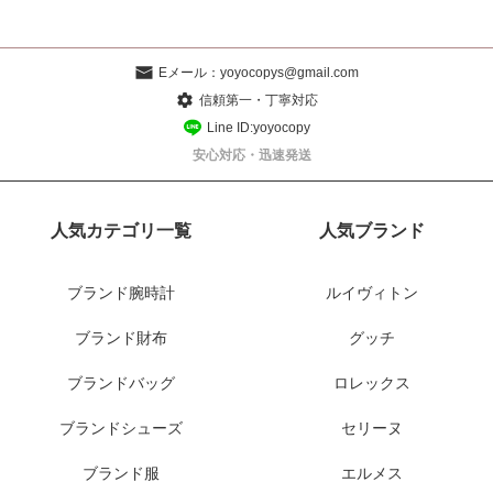
Eメール：
yoyocopys@gmail.com
信頼第一・丁寧対応
Line ID:yoyocopy
安心対応・迅速発送
人気カテゴリ一覧
人気ブランド
ブランド腕時計
ルイヴィトン
ブランド財布
グッチ
ブランドバッグ
ロレックス
ブランドシューズ
セリーヌ
ブランド服
エルメス