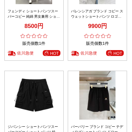
フェンディ ショートパンツスー
バレンシアガ ブランド コピー ス
パーコピー 純綿 男女兼用 ショッ
ウェットショートパンツ ロゴ刺
トパンツ カジュアルズボン レイ
繍デザイン 定番
8500円
9900円
モンイエロー
販売個数1件
販売個数1件
佐川急便
佐川急便
HOT
HOT
ジバンシー ショートパンツスー
バーバリー ブランド コピー テデ
パーコピー ショットパンツ 純綿
ィロゴショートパンツ ドロース