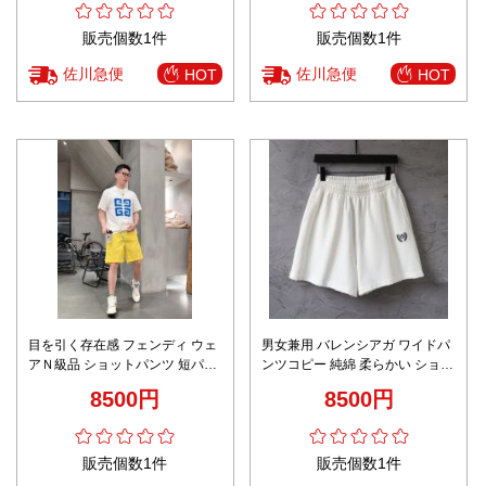
販売個数1件
販売個数1件
佐川急便
佐川急便
HOT
HOT
目を引く存在感 フェンディ ウェ
男女兼用 バレンシアガ ワイドパ
アＮ級品 ショットパンツ 短パン
ンツコピー 純綿 柔らかい ショッ
シンプル 品質保証 ファッション
トズボン 運動 ロゴ刺繍 ホワイト
8500円
8500円
多い色可選 イエロー
販売個数1件
販売個数1件