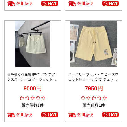
佐川急便
佐川急便
HOT
HOT
目を引く存在感 gucci パンツ メ
バーバリー ブランド コピー スウ
ンズスーパーコピー ショットパ
ェットショートパンツ チェック
ンツ 純綿 花柄 柔らかい ホワイ
パッチデザイン 精密ディテール
9000円
7950円
ト
販売個数1件
販売個数1件
佐川急便
佐川急便
HOT
HOT