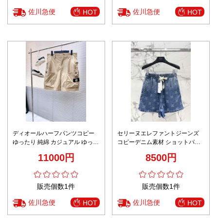
佐川急便
佐川急便
HOT
HOT
ディオールハーフパンツコピー
セリーヌエレファントジーンズ
ゆったり 純綿 カジュアル ゆった
コピーデニム素材 ショットパン
り 上質商品 ベージュ色
ツ シンプル ズボン 柔らかい ブ
11000円
8500円
ルー
販売個数1件
販売個数1件
佐川急便
佐川急便
HOT
HOT