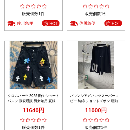
販売個数1件
販売個数1件
佐川急便
佐川急便
HOT
HOT
クロムハーツ 2025新作 ショート
バレンシアガパンツスーパーコ
パンツ 激安通販 男女兼用 夏服
ピー 純綿 ショットズボン 運動
快適な着心地 個性派デザイン レ
ランニング カジュアル ブラック
11640円
11000円
ビュー高評価
販売個数1件
販売個数1件