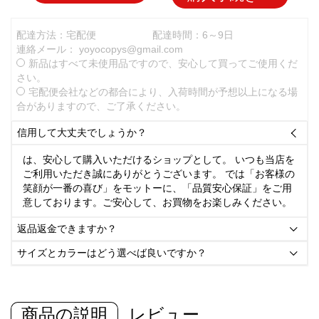
配達方法：宅配便
配達時間：6～9日
連絡メール：
yoyocopys@gmail.com
新品はすべて未使用品ですので、安心して買ってご使用くだ
さい。
宅配便会社などの都合により、入荷時間が予想以上になる場
合がありますので、ご了承ください。
信用して大丈夫でしょうか？

は、安心して購入いただけるショップとして。 いつも当店を
ご利用いただき誠にありがとうございます。 では「お客様の
笑顔が一番の喜び」をモットーに、「品質安心保証」をご用
意しております。ご安心して、お買物をお楽しみください。
返品返金できますか？

サイズとカラーはどう選べば良いですか？

商品の説明
レビュー