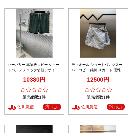
バーバリー 本物級コピー ショー
ディオール ショートパンツスー
トパンツ チェック切替デザイン
パーコピー 純綿 スカート 優雅レ
リラックス仕様 満足度高い
ディ プリント ホワイト
10380円
12500円
販売個数1件
販売個数1件
佐川急便
佐川急便
HOT
HOT