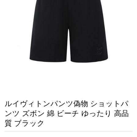
録
ー
ら
アイフォーンケ
管
せ
2026人気特集
アクセサリー
衣装セット
住まい用品
スカーフ
バッグ
ズボン
ベルト
財布
時計
小物
服
靴
ース
理
最
新
製
品
ルイヴィトンパンツ偽物 ショットパ
お
ンツ ズボン 綿 ビーチ ゆったり 高品
す
す
質 ブラック
め
商