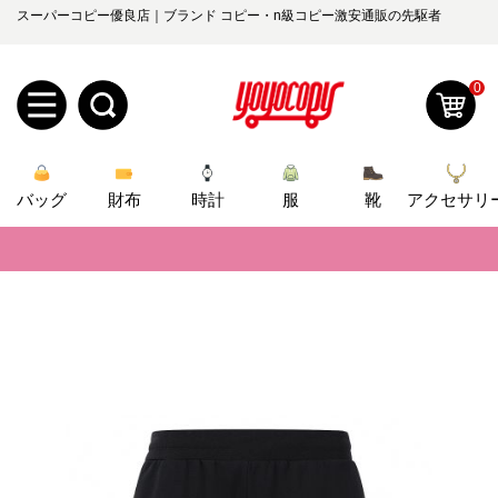
スーパーコピー優良店｜ブランド コピー・n級コピー激安通販の先駆者
0
新
バッグ
規
ロ
財布
時計
服
靴
アクセサリ
📢
当店は正真正銘のn級スーパーコピーのみ取扱い。最高品質の再現度を
ユ
グ
📢
2026春の新作続々更新中！期間中のご注文でお得な割引をご利用いただ
0
ー
イ
📢
新作入荷！ルイ・ヴィトンスーパーコピー バッグ最新モデルが登場。上
ザ
ン
オ
📢
当店は正真正銘のn級スーパーコピーのみ取扱い。最高品質の再現度を
ー
📢
2026春の新作続々更新中！期間中のご注文でお得な割引をご利用いただ
ー
お
yoyocopys@gmail.com
登
📢
新作入荷！ルイ・ヴィトンスーパーコピー バッグ最新モデルが登場。上
ダ
知