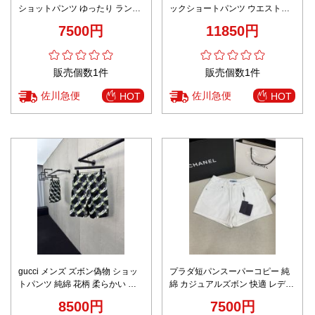
ショットパンツ ゆったり ランニ
ックショートパンツ ウエストゴ
ング ブラック
ム仕様 高級感仕上げ
7500円
11850円
販売個数1件
販売個数1件
佐川急便
佐川急便
HOT
HOT
gucci メンズ ズボン偽物 ショッ
プラダ短パンスーパーコピー 純
トパンツ 純綿 花柄 柔らかい シ
綿 カジュアルズボン 快適 レディ
ンプル 男女兼用 ブラック
ースパンツ デニム ホワイト
8500円
7500円